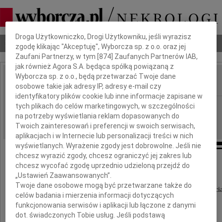
Dbamy o Twoją prywatność
Droga Użytkowniczko, Drogi Użytkowniku, jeśli wyrazisz
Nekrologi
Odeszli
Poradnik pogrzebowy
zgodę klikając "Akceptuję", Wyborcza sp. z o.o. oraz jej
Zaufani Partnerzy, w tym [
874
] Zaufanych Partnerów IAB,
jak również Agora S.A. będąca spółką powiązaną z
Wyborcza sp. z o.o., będą przetwarzać Twoje dane
osobowe takie jak adresy IP, adresy e-mail czy
IMIĘ I NAZWISKO:
identyfikatory plików cookie lub inne informacje zapisane w
Szczecin
tych plikach do celów marketingowych, w szczególności
REGION:
na potrzeby wyświetlania reklam dopasowanych do
24.01.2012
DATA EMISJI:
Twoich zainteresowań i preferencji w swoich serwisach,
aplikacjach i w Internecie lub personalizacji treści w nich
wyświetlanych. Wyrażenie zgody jest dobrowolne. Jeśli nie
chcesz wyrazić zgody, chcesz ograniczyć jej zakres lub
Leszkowi i Adamowi
chcesz wycofać zgodę uprzednio udzieloną przejdź do
„Ustawień Zaawansowanych”.
Twoje dane osobowe mogą być przetwarzane także do
słowa wsparcia i otuchy oraz wyrazy współczuci
celów badania i mierzenia informacji dotyczących
z powodu śmierci ukochanej Żony i Mamy
funkcjonowania serwisów i aplikacji lub łączone z danymi
dot. świadczonych Tobie usług. Jeśli podstawą