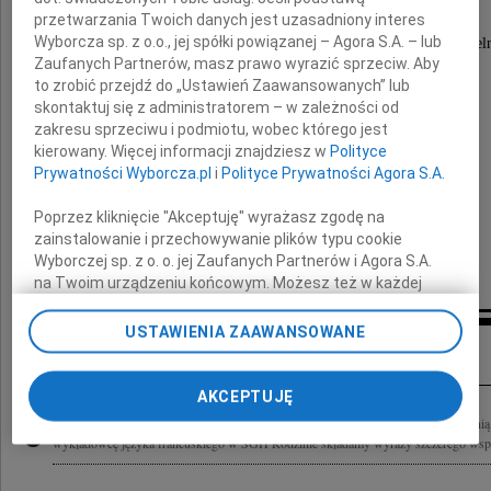
przetwarzania Twoich danych jest uzasadniony interes
Człowieka wielkiego serca i szlachetności,
Wyborcza sp. z o.o., jej spółki powiązanej – Agora S.A. – lub
całe swoje życie zaangażowanego w sprawy Uczeln
Zaufanych Partnerów, masz prawo wyrazić sprzeciw. Aby
wykładowcę języka francuskiego
i długoletniego Kierownika
to zrobić przejdź do „Ustawień Zaawansowanych” lub
Zespołu Języków Romańskich
skontaktuj się z administratorem – w zależności od
w Szkole Głównej Handlowej.
zakresu sprzeciwu i podmiotu, wobec którego jest
kierowany. Więcej informacji znajdziesz w
Polityce
Prywatności Wyborcza.pl
i
Polityce Prywatności Agora S.A.
Rodzinie
Poprzez kliknięcie "Akceptuję" wyrażasz zgodę na
składamy wyrazy szczerego współczucia
zainstalowanie i przechowywanie plików typu cookie
Wyborczej sp. z o. o. jej Zaufanych Partnerów i Agora S.A.
Kierownictwo i pracownicy CNJO SGH
na Twoim urządzeniu końcowym. Możesz też w każdej
chwili zmienić swoje preferencje dot. plików cookie,
ponownie wywołując narzędzie do zarządzania Twoimi
USTAWIENIA ZAAWANSOWANE
Inne kondolencje
preferencjami dot. przetwarzania danych poprzez
odnośnik „Ustawienia prywatności” w stopce serwisu i
przechodząc do sekcji „Ustawienia zaawansowane”.
AKCEPTUJĘ
Zmiana ustawień plików cookie możliwa jest także za
Z żalem żegnamy zmarłą 1 XII 2009 roku Panią Janinę Glanowską naszą wieloletni
pomocą ustawień przeglądarki.
wykładowcę języka francuskiego w SGH Rodzinie składamy wyrazy szczerego wspó
My, nasi Zaufani Partnerzy i Agora S.A. możemy