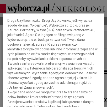
Dbamy o Twoją prywatność
Nekrologi
Odeszli
Poradnik pogrzebowy
Droga Użytkowniczko, Drogi Użytkowniku, jeśli wyrazisz
zgodę klikając "Akceptuję", Wyborcza sp. z o.o. oraz jej
Zaufani Partnerzy, w tym [
874
] Zaufanych Partnerów IAB,
jak również Agora S.A. będąca spółką powiązaną z
Janina Glanowska
Wyborcza sp. z o.o., będą przetwarzać Twoje dane
IMIĘ I NAZWISKO:
osobowe takie jak adresy IP, adresy e-mail czy
identyfikatory plików cookie lub inne informacje zapisane w
Warszawa
REGION:
tych plikach do celów marketingowych, w szczególności
na potrzeby wyświetlania reklam dopasowanych do
08.12.2009
DATA EMISJI:
Twoich zainteresowań i preferencji w swoich serwisach,
aplikacjach i w Internecie lub personalizacji treści w nich
wyświetlanych. Wyrażenie zgody jest dobrowolne. Jeśli nie
chcesz wyrazić zgody, chcesz ograniczyć jej zakres lub
Z wielkim smutkiem żegnamy
chcesz wycofać zgodę uprzednio udzieloną przejdź do
naszą Koleżankę
„Ustawień Zaawansowanych”.
Twoje dane osobowe mogą być przetwarzane także do
mgr Janinę Glanowsk
celów badania i mierzenia informacji dotyczących
funkcjonowania serwisów i aplikacji lub łączone z danymi
dot. świadczonych Tobie usług. Jeśli podstawą