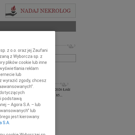
 nekrologów i wspomnień
. z o.o. oraz jej Zaufani
zwisko lub numer ogłoszenia:
ązaną z Wyborcza sp. z
ry plików cookie lub inne
wyświetlania reklam
+ szukanie zaawansowane
ernecie lub
sz wyrazić zgody, chcesz
KROLOGI
 Zaawansowanych”.
awa Jankiewicz-Ferszt
wiek: 85
23.07.2026
Łódź
 dotyczących
bokim żalem zawiadamiam, że w wieku 85...
li podstawą
ej Szereda
14.07.2026
Łódź
nej – Agora S.A. – lub
u 8 lipca 2026 roku odszedł od nas...
aawansowanych” lub
 Styczyński
28.05.2026
Łódź
rego jest kierowany.
bokim smutkiem i żalem przyjęliśmy...
a S.A.
sz Gwizdała
27.05.2026
Łódź
j mija dziesięć lat od dnia, kiedy...
ypu cookie Wyborczej sp.