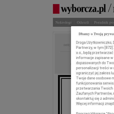
Nekrologi
Odeszli
Poradnik p
Dbamy o Twoją prywa
Jerzy 
Droga Użytkowniczko, Dr
IMIĘ I NAZWISKO:
Partnerzy, w tym [
872
]
o.o., będą przetwarzać 
Łódź
REGION:
informacje zapisane w
dopasowanych do Twoich
19.01.2012
DATA EMISJI:
personalizacji treści 
ograniczyć jej zakres
Twoje dane osobowe mo
funkcjonowania serwisó
przetwarzania Twoich da
Wczora
Zaufanych Partnerów, 
skontaktuj się z admin
Męża, Ta
Więcej informacji znaj
Poprzez kliknięcie "Ak