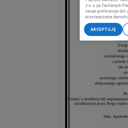
z o. o. jej Zaufanych 
swoje preferencje dot.
przetwarzania danych 
Jerz
„Ustawienia zaawansow
AKCEPTUJĘ
My, nasi Zaufani Part
dokładnych danych geol
Prawnik
Przechowywanie informa
Związ
działa
treści, badnie odbiorcó
wieloletniego
a przede
jak m
- p
uczciwego, dziel
obdarzonego ogromn
Br
Prosimy o modlitwę lub wspomnienie 
uwielbianych przez Niego lodów w
Inka, Agnieszk