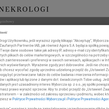
ogrzebowy
tność
Szukaj
Gutkowski
ogi Użytkowniku, jeśli wyrazisz zgodę klikając "Akceptuję", Wyborcza sp
Imię i na
 Zaufanych Partnerów IAB, jak również Agora S.A. będąca spółką powi
Twoje dane osobowe takie jak adresy IP, adresy e-mail czy identyfikato
 tych plikach do celów marketingowych, w szczególności na potrzeby 
 zainteresowań i preferencji w swoich serwisach, aplikacjach i w Int
w nich wyświetlanych. Wyrażenie zgody jest dobrowolne. Jeśli nie chce
INNE NE
 lub chcesz wycofać zgodę uprzednio udzieloną przejdź do „Ustawień
Czesł
gą być przetwarzane także do celów badania i mierzenia informacji
Z głę
w i aplikacji lub łączone z danymi dot. świadczonych Tobie usług. Jeś
Andrz
nych jest uzasadniony interes Wyborcza sp. z o.o., jej spółki powiąza
j minęła piąta rocznica śmierci
W dni
masz prawo wyrazić sprzeciw. Aby to zrobić przejdź do „Ustawień Z
naszego ukochanego
Marek
istratorem – w zależności od zakresu sprzeciwu i podmiotu, wobec któ
ty, Dziadka, Teścia i Przyjaciela
Z głę
dziesz w
Polityce Prywatności Wyborcza.pl
i
Polityce Prywatności Agor
Barto
Dzisia
ceptuję" wyrażasz zgodę na zainstalowanie i przechowywanie plików t