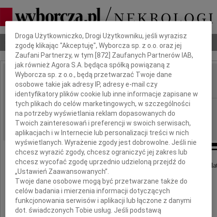
Dbamy o Twoją prywatność
Droga Użytkowniczko, Drogi Użytkowniku, jeśli wyrazisz
Nekrologi
Odeszli
Poradnik pogrzebowy
zgodę klikając "Akceptuję", Wyborcza sp. z o.o. oraz jej
Zaufani Partnerzy, w tym [
872
] Zaufanych Partnerów IAB,
jak również Agora S.A. będąca spółką powiązaną z
Wyborcza sp. z o.o., będą przetwarzać Twoje dane
Cezary Szydłowski
osobowe takie jak adresy IP, adresy e-mail czy
IMIĘ I NAZWISKO:
identyfikatory plików cookie lub inne informacje zapisane w
tych plikach do celów marketingowych, w szczególności
Poznań
REGION:
na potrzeby wyświetlania reklam dopasowanych do
18.01.2012
DATA EMISJI:
Twoich zainteresowań i preferencji w swoich serwisach,
aplikacjach i w Internecie lub personalizacji treści w nich
wyświetlanych. Wyrażenie zgody jest dobrowolne. Jeśli nie
chcesz wyrazić zgody, chcesz ograniczyć jej zakres lub
chcesz wycofać zgodę uprzednio udzieloną przejdź do
Dnia 16 stycznia 2012 roku zmarł w wieku 50 la
„Ustawień Zaawansowanych”.
Twoje dane osobowe mogą być przetwarzane także do
celów badania i mierzenia informacji dotyczących
funkcjonowania serwisów i aplikacji lub łączone z danymi
dot. świadczonych Tobie usług. Jeśli podstawą