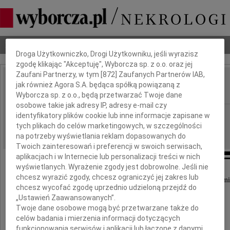
Dbamy o Twoją prywatność
Nekrologi
Odeszli
Poradnik pogrzebowy
Droga Użytkowniczko, Drogi Użytkowniku, jeśli wyrazisz
zgodę klikając "Akceptuję", Wyborcza sp. z o.o. oraz jej
Zaufani Partnerzy, w tym [
872
] Zaufanych Partnerów IAB,
Krystyna Zamiara
jak również Agora S.A. będąca spółką powiązaną z
IMIĘ I NAZWISKO:
Wyborcza sp. z o.o., będą przetwarzać Twoje dane
osobowe takie jak adresy IP, adresy e-mail czy
Poznań
REGION:
identyfikatory plików cookie lub inne informacje zapisane w
tych plikach do celów marketingowych, w szczególności
17.01.2012
DATA EMISJI:
na potrzeby wyświetlania reklam dopasowanych do
Twoich zainteresowań i preferencji w swoich serwisach,
aplikacjach i w Internecie lub personalizacji treści w nich
wyświetlanych. Wyrażenie zgody jest dobrowolne. Jeśli nie
chcesz wyrazić zgody, chcesz ograniczyć jej zakres lub
Z głębokim smutkiem przyjęliśmy wiadomość o śmi
chcesz wycofać zgodę uprzednio udzieloną przejdź do
„Ustawień Zaawansowanych”.
prof. dr hab.
Twoje dane osobowe mogą być przetwarzane także do
celów badania i mierzenia informacji dotyczących
funkcjonowania serwisów i aplikacji lub łączone z danymi