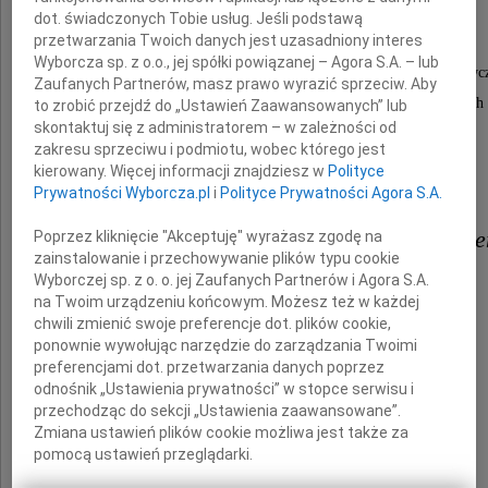
Krystyny Zamiary
dot. świadczonych Tobie usług. Jeśli podstawą
przetwarzania Twoich danych jest uzasadniony interes
Wyborcza sp. z o.o., jej spółki powiązanej – Agora S.A. – lub
współzałożycielki poznańskiej szkoły kulturoznawcz
Zaufanych Partnerów, masz prawo wyrazić sprzeciw. Aby
autorki wielu doniosłych publikacji naukowych
to zrobić przejdź do „Ustawień Zaawansowanych” lub
skontaktuj się z administratorem – w zależności od
wzbogacających wiedzę o kulturze.
zakresu sprzeciwu i podmiotu, wobec którego jest
kierowany. Więcej informacji znajdziesz w
Polityce
Krewnym i Bliskim Zmarłej
Prywatności Wyborcza.pl
i
Polityce Prywatności Agora S.A.
oraz Koleżankom, Kolegom i Stud
Poprzez kliknięcie "Akceptuję" wyrażasz zgodę na
zainstalowanie i przechowywanie plików typu cookie
Wyborczej sp. z o. o. jej Zaufanych Partnerów i Agora S.A.
na Twoim urządzeniu końcowym. Możesz też w każdej
z Instytutu Kulturoznawstwa UAM
chwili zmienić swoje preferencje dot. plików cookie,
ponownie wywołując narzędzie do zarządzania Twoimi
składamy serdeczne wyrazy współczucia
preferencjami dot. przetwarzania danych poprzez
odnośnik „Ustawienia prywatności” w stopce serwisu i
przechodząc do sekcji „Ustawienia zaawansowane”.
Zmiana ustawień plików cookie możliwa jest także za
Zespół Instytutu Kulturoznawstwa
pomocą ustawień przeglądarki.
Uniwersytetu Wrocławskiego