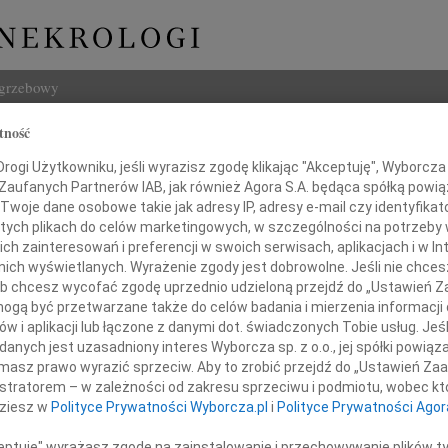
ogrzebowy
tność
Szukaj
zerkas
ogi Użytkowniku, jeśli wyrazisz zgodę klikając "Akceptuję", Wyborcza sp
Imię i na
 Zaufanych Partnerów IAB, jak również Agora S.A. będąca spółką powi
Twoje dane osobowe takie jak adresy IP, adresy e-mail czy identyfikato
 tych plikach do celów marketingowych, w szczególności na potrzeby 
 zainteresowań i preferencji w swoich serwisach, aplikacjach i w Int
w nich wyświetlanych. Wyrażenie zgody jest dobrowolne. Jeśli nie chce
INNE NE
 lub chcesz wycofać zgodę uprzednio udzieloną przejdź do „Ustawień
Aleks
gą być przetwarzane także do celów badania i mierzenia informacji
Z wie
w i aplikacji lub łączone z danymi dot. świadczonych Tobie usług. Jeś
23.0
nych jest uzasadniony interes Wyborcza sp. z o.o., jej spółki powiąza
19 stycznia 2012 roku
Pani 
masz prawo wyrazić sprzeciw. Aby to zrobić przejdź do „Ustawień Z
iesiąta, bolesna rocznica śmierci
Edwa
istratorem – w zależności od zakresu sprzeciwu i podmiotu, wobec któ
Z wie
dziesz w
Polityce Prywatności Wyborcza.pl
i
Polityce Prywatności Agor
Stani
Z wie
ceptuję" wyrażasz zgodę na zainstalowanie i przechowywanie plików t