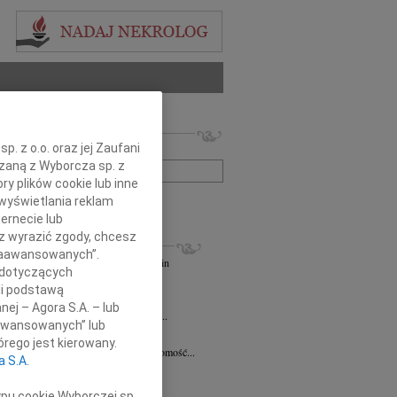
 nekrologów i wspomnień
. z o.o. oraz jej Zaufani
zwisko lub numer ogłoszenia:
ązaną z Wyborcza sp. z
ry plików cookie lub inne
wyświetlania reklam
+ szukanie zaawansowane
ernecie lub
sz wyrazić zgody, chcesz
KROLOGI
 Zaawansowanych”.
andra Szpaczyńska
29.07.2026
Szczecin
 dotyczących
lkim smutkiem i żalem przyjąłem...
li podstawą
7.2026
Szczecin
nej – Agora S.A. – lub
mec. Joannie Martyniuk-Plasze wyrazy...
aawansowanych” lub
rd Ciupak
08.07.2026
Szczecin
rego jest kierowany.
lkim smutkiem i żalem przyjąłem wiadomość...
a S.A.
sław Pietrzak
25.06.2026
Szczecin
lkim smutkiem i żalem przyjąłem...
ypu cookie Wyborczej sp.