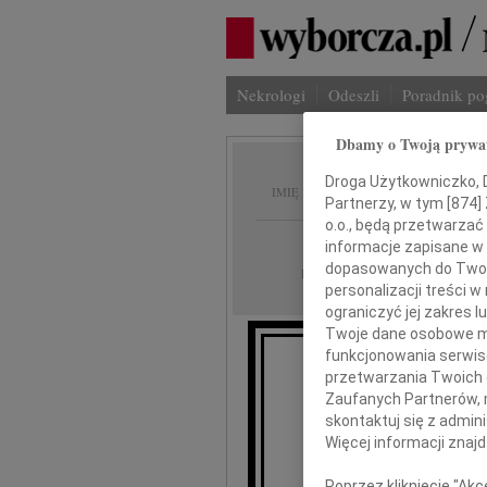
Nekrologi
Odeszli
Poradnik p
Dbamy o Twoją prywa
Piotr C
Droga Użytkowniczko, Dr
IMIĘ I NAZWISKO:
Partnerzy, w tym [
874
]
o.o., będą przetwarzać 
Szczecin
REGION:
informacje zapisane w
dopasowanych do Twoich
19.01.2012
DATA EMISJI:
personalizacji treści 
ograniczyć jej zakres
Twoje dane osobowe mo
funkcjonowania serwisó
przetwarzania Twoich da
Zaufanych Partnerów, 
mija dz
skontaktuj się z admin
Więcej informacji znaj
Poprzez kliknięcie "Ak