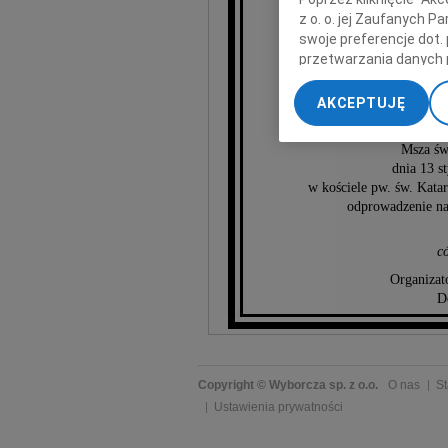
z o. o. jej Zaufanych 
Miec
swoje preferencje dot.
przetwarzania danych 
„Ustawienia zaawansow
emerytow
AKCEPTUJĘ
My, nasi Zaufani Part
dokładnych danych geol
Msza św
Przechowywanie informa
dnia 13 s
treści, badnie odbiorcó
w kościele pw. św. Katar
odprowadzenie na
c
Organizat
D
Copyright © Wyborcza sp. z o.o.
O nas
St
Ustawienia prywatności