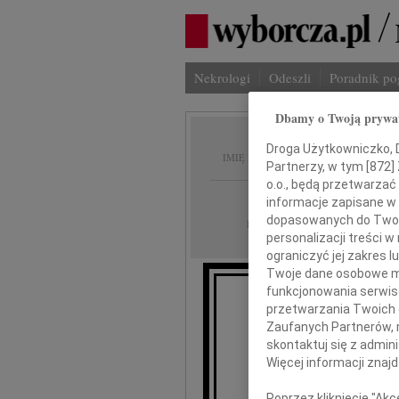
Nekrologi
Odeszli
Poradnik p
Dbamy o Twoją prywa
Mieczy
Droga Użytkowniczko, Dr
IMIĘ I NAZWISKO:
Partnerzy, w tym [
872
]
o.o., będą przetwarzać 
cała Polska
REGION:
informacje zapisane w
dopasowanych do Twoich
12.01.2012
DATA EMISJI:
personalizacji treści 
ograniczyć jej zakres
Twoje dane osobowe mo
funkcjonowania serwisó
Pogrążeni
przetwarzania Twoich da
że w dniu 10 s
Zaufanych Partnerów, 
skontaktuj się z admin
Więcej informacji znaj
Poprzez kliknięcie "Ak