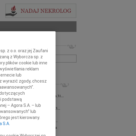
 nekrologów i wspomnień
. z o.o. oraz jej Zaufani
zwisko lub numer ogłoszenia:
ązaną z Wyborcza sp. z
ry plików cookie lub inne
wyświetlania reklam
+ szukanie zaawansowane
ernecie lub
sz wyrazić zgody, chcesz
KROLOGI
 Zaawansowanych”.
 Pliszkiewicz
07.08.2026
cała Polska
 dotyczących
bokim smutkiem zawiadamiamy, że dnia 31...
li podstawą
sz Kotłowski
07.08.2026
cała Polska
nej – Agora S.A. – lub
lkim smutkiem zawiadamiamy, że dnia 3...
aawansowanych” lub
iusz Butruk
07.08.2026
cała Polska
rego jest kierowany.
my z poczuciem nieodżałowanej straty...
a S.A.
zej Morozowski
06.08.2026
cała Polska
4 sierpnia 2026 roku zmarł Andrzej...
ypu cookie Wyborczej sp.