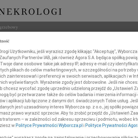
ogrzebowy
tność
Szukaj
sław Ostrowski
ogi Użytkowniku, jeśli wyrazisz zgodę klikając "Akceptuję", Wyborcza sp
Imię i na
 Zaufanych Partnerów IAB, jak również Agora S.A. będąca spółką powi
Twoje dane osobowe takie jak adresy IP, adresy e-mail czy identyfikato
 tych plikach do celów marketingowych, w szczególności na potrzeby 
 zainteresowań i preferencji w swoich serwisach, aplikacjach i w Int
w nich wyświetlanych. Wyrażenie zgody jest dobrowolne. Jeśli nie chce
INNE NE
 lub chcesz wycofać zgodę uprzednio udzieloną przejdź do „Ustawień
Marek
gą być przetwarzane także do celów badania i mierzenia informacji
Z głę
w i aplikacji lub łączone z danymi dot. świadczonych Tobie usług. Jeś
 w głębokim smutku zawiadamiamy,
Tadeu
nych jest uzasadniony interes Wyborcza sp. z o.o., jej spółki powiąza
tycznia 2012 roku zmarł w wieku 81 lat
Z wie
ukochany Ojciec i Dziadek
masz prawo wyrazić sprzeciw. Aby to zrobić przejdź do „Ustawień Z
Eugen
istratorem – w zależności od zakresu sprzeciwu i podmiotu, wobec któ
Żegna
dziesz w
Polityce Prywatności Wyborcza.pl
i
Polityce Prywatności Agor
Andr
Dnia 
ceptuję" wyrażasz zgodę na zainstalowanie i przechowywanie plików t