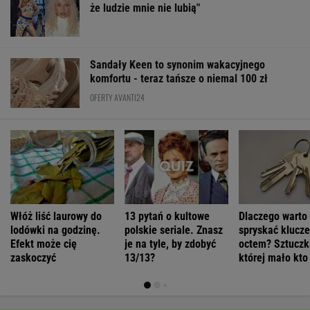
że ludzie mnie nie lubią"
Sandały Keen to synonim wakacyjnego
komfortu - teraz tańsze o niemal 100 zł
OFERTY AVANTI24
Włóż liść laurowy do
13 pytań o kultowe
Dlaczego warto
lodówki na godzinę.
polskie seriale. Znasz
spryskać klucze
Efekt może cię
je na tyle, by zdobyć
octem? Sztuczk
zaskoczyć
13/13?
której mało kto