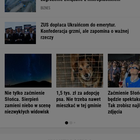
BIZNES
ZUS dopłaca Ukraińcom do emerytur.
Konfederacja grzmi, ale zapomina o ważnej
rzeczy
Nie tylko zaćmienie
1,5 tys. zł za adopcję
Zaćmienie Słoń
Słońca. Sierpień
psa. Nie trzeba nawet
będzie spektak
zamieni niebo w scenę
mieszkać w tej gminie
Tak zrobisz naj
niezwykłych widowisk
zdjęcia