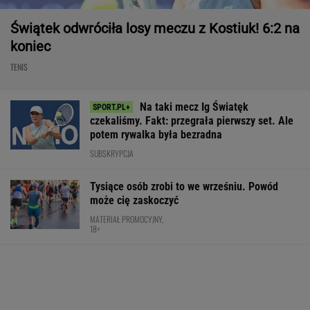
Świątek odwróciła losy meczu z Kostiuk! 6:2 na
koniec
TENIS
Na taki mecz Ig Światęk
czekaliśmy. Fakt: przegrała pierwszy set. Ale
potem rywalka była bezradna
SUBSKRYPCJA
Tysiące osób zrobi to we wrześniu. Powód
może cię zaskoczyć
MATERIAŁ PROMOCYJNY,
18+