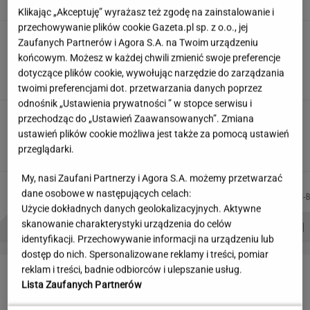
Klikając „Akceptuję” wyrażasz też zgodę na zainstalowanie i
przechowywanie plików cookie Gazeta.pl sp. z o.o., jej
Siedem lat gehenny. "Spłacamy
Zaufanych Partnerów i Agora S.A. na Twoim urządzeniu
kredyty za mieszkania, w których mieszkają
końcowym. Możesz w każdej chwili zmienić swoje preferencje
ludzie dewelopera"
dotyczące plików cookie, wywołując narzędzie do zarządzania
SUBSKRYPCJA
twoimi preferencjami dot. przetwarzania danych poprzez
odnośnik „Ustawienia prywatności ” w stopce serwisu i
Nowe zdjęcie Johna Goodmana trafiło do
przechodząc do „Ustawień Zaawansowanych”. Zmiana
sieci. Aktor schudł 90 kg
ustawień plików cookie możliwa jest także za pomocą ustawień
przeglądarki.
My, nasi Zaufani Partnerzy i Agora S.A. możemy przetwarzać
AGNIESZKA
JOANNA
JAKUB
MIŁOSZ
Autorzy:
dane osobowe w następujących celach:
NIEDZIAŁEK
CHOJNACKA
BALCERSKI
WIATROWSKI-B
Użycie dokładnych danych geolokalizacyjnych. Aktywne
PROBLEMY POLSKICH SIATKARZY
ZNAK Z '30'
WISŁAWA SZYMBORSKA
skanowanie charakterystyki urządzenia do celów
identyfikacji. Przechowywanie informacji na urządzeniu lub
dostęp do nich. Spersonalizowane reklamy i treści, pomiar
LETNIE OKAZJE
reklam i treści, badnie odbiorców i ulepszanie usług.
Lista Zaufanych Partnerów