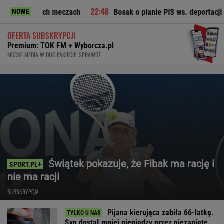
h meczach
Bosak o planie PiS ws. deportacji Ukraińców: Abs
NOWE
OFERTA SUBSKRYPCJI
Premium: TOK FM + Wyborcza.pl
MOCNE MEDIA W DUO PAKIECIE. SPRAWDŹ
Świątek pokazuje, że Fibak ma rację i
nie ma racji
SUBSKRYPCJA
Pijana kierująca zabiła 66-latkę.
Syn dostał mniej pieniędzy przez niezapięte