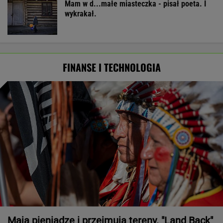
Mam w d...małe miasteczka - pisał poeta. I
wykrakał.
FINANSE I TECHNOLOGIA
Mają pieniądze i przejmują tereny. "Land Back"