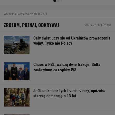
WSPÓŁPRACA PŁATNA Z WYBORCZA.PL
ZROZUM, POZNAJ, ODKRYWAJ
SEKCJA Z SUBSKRYPCJĄ
Cały świat uczy się od Ukraińców prowadzenia
wojny. Tylko nie Polacy
Chaos w PZŁ, walczą dwie frakcje. Sidła
zastawione za rządów PiS
Jeśli unikniesz tych trzech rzeczy, opóźnisz
starczą demencję o 13 lat