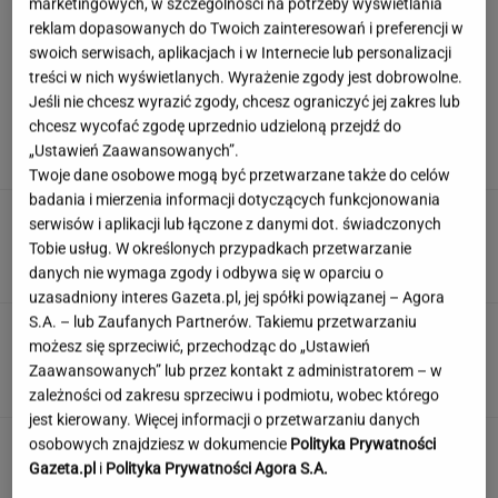
marketingowych, w szczególności na potrzeby wyświetlania
reklam dopasowanych do Twoich zainteresowań i preferencji w
swoich serwisach, aplikacjach i w Internecie lub personalizacji
treści w nich wyświetlanych. Wyrażenie zgody jest dobrowolne.
Hyży dosadnie odpowiedziała hejterom.
Jeśli nie chcesz wyrazić zgody, chcesz ograniczyć jej zakres lub
"Skończyła mi się cierpliwość"
chcesz wycofać zgodę uprzednio udzieloną przejdź do
„Ustawień Zaawansowanych”.
Twoje dane osobowe mogą być przetwarzane także do celów
badania i mierzenia informacji dotyczących funkcjonowania
Te kultowe teksty zapisały się w pamięci
serwisów i aplikacji lub łączone z danymi dot. świadczonych
wszystkich Polaków. Znasz je?
Tobie usług. W określonych przypadkach przetwarzanie
danych nie wymaga zgody i odbywa się w oparciu o
uzasadniony interes Gazeta.pl, jej spółki powiązanej – Agora
S.A. – lub Zaufanych Partnerów. Takiemu przetwarzaniu
Wieniawa jako jurorka "TzG" to
możesz się sprzeciwić, przechodząc do „Ustawień
dobry pomysł? "Będzie musiała być uważna"
Zaawansowanych” lub przez kontakt z administratorem – w
zależności od zakresu sprzeciwu i podmiotu, wobec którego
jest kierowany. Więcej informacji o przetwarzaniu danych
Nie czekaj, aż będzie za późno. To może
osobowych znajdziesz w dokumencie
Polityka Prywatności
oznaczać, że szkoła przestała służyć dziecku
Gazeta.pl
i
Polityka Prywatności Agora S.A.
MATERIAŁ PROMOCYJNY