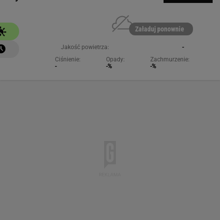
Załaduj ponownie
Jakość powietrza:
-
Ciśnienie:
Opady:
Zachmurzenie:
-
-%
-%