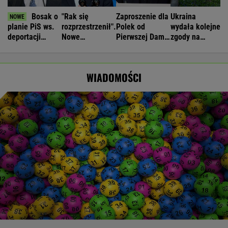
Bosak o
"Rak się
Zaproszenie dla
Ukraina
planie PiS ws.
rozprzestrzenił".
Polek od
wydała kolejne
deportacji
Nowe
Pierwszej Damy.
zgody na
Ukraińców:
informacje o
"Poznajmy się"
ekshumacje
Absolutny
stanie zdrowia
polskich ofiar
populizm
Joe Bidena
na Wołyniu
WIADOMOŚCI