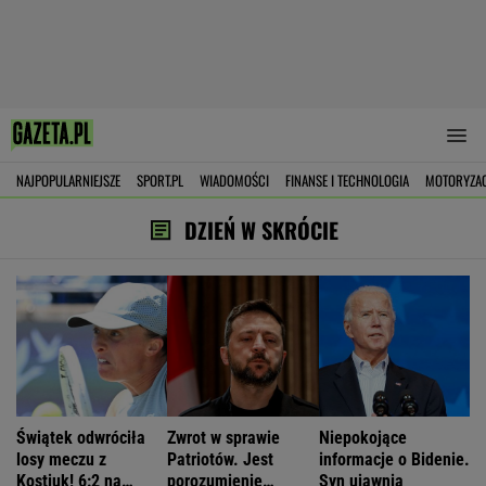
NAJPOPULARNIEJSZE
SPORT.PL
WIADOMOŚCI
FINANSE I TECHNOLOGIA
MOTORYZA
DZIEŃ W SKRÓCIE
Świątek odwróciła
Zwrot w sprawie
Niepokojące
losy meczu z
Patriotów. Jest
informacje o Bidenie.
Kostiuk! 6:2 na
porozumienie
Syn ujawnia