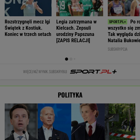
Rozstrzygnęli mecz Igi
Legia zatrzymana w
Po r
Świątek z Kostiuk.
Kielcach. Zepsuli
wszystko się zm
Koniec w trzech setach
urodziny Papszuna
Tak wygląda dz
[ZAPIS RELACJI]
Natalia Bukowi
SUBSKRYPCJA
WIĘCEJ NIŻ WYNIK. SUBSKRYBUJ
POLITYKA