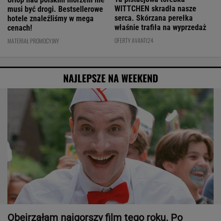
WITTCHEN skradła nasze
musi być drogi. Bestsellerowe
serca. Skórzana perełka
hotele znaleźliśmy w mega
właśnie trafiła na wyprzedaż
cenach!
OFERTY AVANTI24
MATERIAŁ PROMOCYJNY
NAJLEPSZE NA WEEKEND
Obejrzałam najgorszy film tego roku. Po