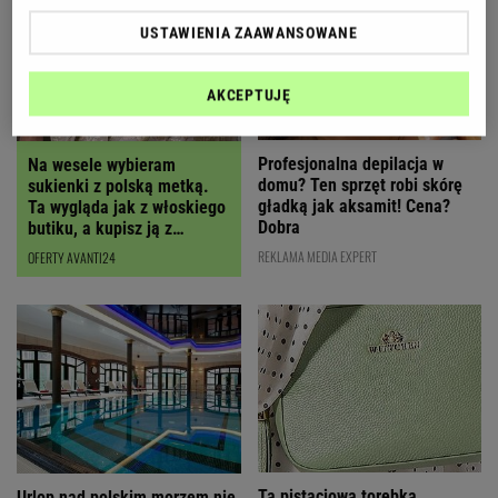
USTAWIENIA ZAAWANSOWANE
AKCEPTUJĘ
Profesjonalna depilacja w
Na wesele wybieram
domu? Ten sprzęt robi skórę
sukienki z polską metką.
gładką jak aksamit! Cena?
Ta wygląda jak z włoskiego
Dobra
butiku, a kupisz ją z
RABATEM
REKLAMA MEDIA EXPERT
OFERTY AVANTI24
Ta pistacjowa torebka
Urlop nad polskim morzem nie