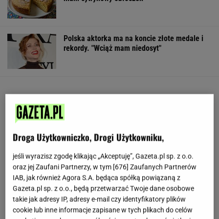
Polska aktorka ma na koncie złote medale i
rekordy. "Wciąż mam niedosyt"
Droga Użytkowniczko, Drogi Użytkowniku,
jeśli wyrazisz zgodę klikając „Akceptuję”, Gazeta.pl sp. z o.o.
oraz jej Zaufani Partnerzy, w tym [
676
] Zaufanych Partnerów
IAB, jak również Agora S.A. będąca spółką powiązaną z
Gazeta.pl sp. z o.o., będą przetwarzać Twoje dane osobowe
takie jak adresy IP, adresy e-mail czy identyfikatory plików
cookie lub inne informacje zapisane w tych plikach do celów