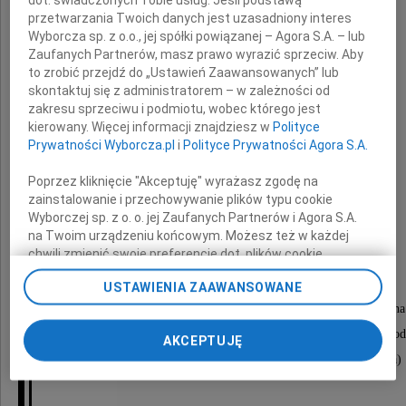
przetwarzania Twoich danych jest uzasadniony interes
Wyborcza sp. z o.o., jej spółki powiązanej – Agora S.A. – lub
Zaufanych Partnerów, masz prawo wyrazić sprzeciw. Aby
to zrobić przejdź do „Ustawień Zaawansowanych” lub
skontaktuj się z administratorem – w zależności od
zakresu sprzeciwu i podmiotu, wobec którego jest
Edward Ignaczak
kierowany. Więcej informacji znajdziesz w
Polityce
Prywatności Wyborcza.pl
i
Polityce Prywatności Agora S.A.
Poprzez kliknięcie "Akceptuję" wyrażasz zgodę na
lekarz chirurg
zainstalowanie i przechowywanie plików typu cookie
Wyborczej sp. z o. o. jej Zaufanych Partnerów i Agora S.A.
na Twoim urządzeniu końcowym. Możesz też w każdej
chwili zmienić swoje preferencje dot. plików cookie,
Msza święta żałobna odprawiona zostanie
ponownie wywołując narzędzie do zarządzania Twoimi
7 grudnia 2009 roku o godzinie 13.00
USTAWIENIA ZAAWANSOWANE
preferencjami dot. przetwarzania danych poprzez
odnośnik „Ustawienia prywatności” w stopce serwisu i
w kościele św. Józefa Oblubieńca przy ul. Deotymy na
przechodząc do sekcji „Ustawienia zaawansowane”.
po której nastąpi odprowadzenie Zmarłego do grobu ro
AKCEPTUJĘ
Zmiana ustawień plików cookie możliwa jest także za
na Cmentarzu Prawosławnym (część katolicka)
pomocą ustawień przeglądarki.
My, nasi Zaufani Partnerzy i Agora S.A. możemy