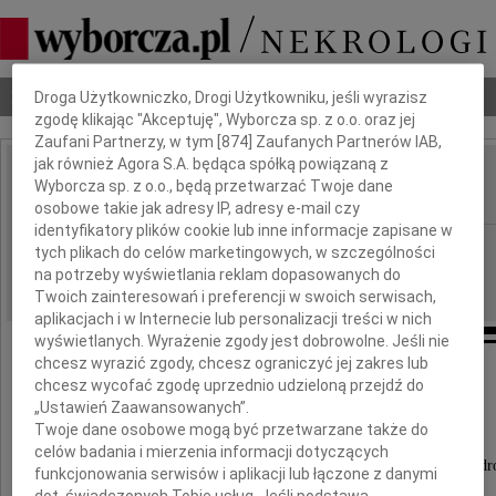
Dbamy o Twoją prywatność
Nekrologi
Odeszli
Poradnik pogrzebowy
Droga Użytkowniczko, Drogi Użytkowniku, jeśli wyrazisz
zgodę klikając "Akceptuję", Wyborcza sp. z o.o. oraz jej
Zaufani Partnerzy, w tym [
874
] Zaufanych Partnerów IAB,
jak również Agora S.A. będąca spółką powiązaną z
Edward Jgnaczak
Wyborcza sp. z o.o., będą przetwarzać Twoje dane
IMIĘ I NAZWISKO:
osobowe takie jak adresy IP, adresy e-mail czy
identyfikatory plików cookie lub inne informacje zapisane w
Warszawa
REGION:
tych plikach do celów marketingowych, w szczególności
na potrzeby wyświetlania reklam dopasowanych do
05.12.2009
DATA EMISJI:
Twoich zainteresowań i preferencji w swoich serwisach,
aplikacjach i w Internecie lub personalizacji treści w nich
wyświetlanych. Wyrażenie zgody jest dobrowolne. Jeśli nie
chcesz wyrazić zgody, chcesz ograniczyć jej zakres lub
chcesz wycofać zgodę uprzednio udzieloną przejdź do
Dnia 2 grudnia 2009 roku
„Ustawień Zaawansowanych”.
Twoje dane osobowe mogą być przetwarzane także do
w wieku 81 lat zmarł
celów badania i mierzenia informacji dotyczących
mój najukochańszy Mąż, troskliwy Ojciec i Dziadek, dr
funkcjonowania serwisów i aplikacji lub łączone z danymi
dot. świadczonych Tobie usług. Jeśli podstawą