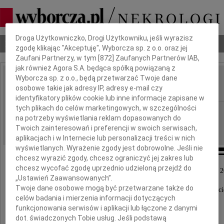
Dbamy o Twoją prywatność
Droga Użytkowniczko, Drogi Użytkowniku, jeśli wyrazisz
Nekrologi
Odeszli
Poradnik pogrzebowy
zgodę klikając "Akceptuję", Wyborcza sp. z o.o. oraz jej
Zaufani Partnerzy, w tym [
872
] Zaufanych Partnerów IAB,
jak również Agora S.A. będąca spółką powiązaną z
Wyborcza sp. z o.o., będą przetwarzać Twoje dane
Włodzimierz Wolski
osobowe takie jak adresy IP, adresy e-mail czy
IMIĘ I NAZWISKO:
identyfikatory plików cookie lub inne informacje zapisane w
tych plikach do celów marketingowych, w szczególności
cała Polska
REGION:
na potrzeby wyświetlania reklam dopasowanych do
11.01.2012
DATA EMISJI:
Twoich zainteresowań i preferencji w swoich serwisach,
aplikacjach i w Internecie lub personalizacji treści w nich
wyświetlanych. Wyrażenie zgody jest dobrowolne. Jeśli nie
chcesz wyrazić zgody, chcesz ograniczyć jej zakres lub
chcesz wycofać zgodę uprzednio udzieloną przejdź do
Z głębokim żalem zawiadamiamy, że w dniu 5 stycznia 
„Ustawień Zaawansowanych”.
zmarł, w wieku 87 lat,
Twoje dane osobowe mogą być przetwarzane także do
ukochany Mąż i Ojciec, nasz niezawodny Przyjaci
celów badania i mierzenia informacji dotyczących
funkcjonowania serwisów i aplikacji lub łączone z danymi
dot. świadczonych Tobie usług. Jeśli podstawą