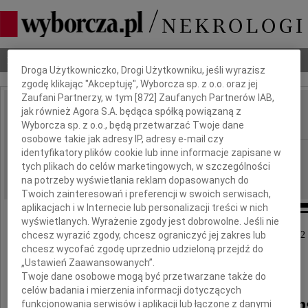
Dbamy o Twoją prywatność
Nekrologi
Odeszli
Poradnik pogrzebowy
Droga Użytkowniczko, Drogi Użytkowniku, jeśli wyrazisz
zgodę klikając "Akceptuję", Wyborcza sp. z o.o. oraz jej
Zaufani Partnerzy, w tym [
872
] Zaufanych Partnerów IAB,
Leszek Kalikst Krupski
jak również Agora S.A. będąca spółką powiązaną z
IMIĘ I NAZWISKO:
Wyborcza sp. z o.o., będą przetwarzać Twoje dane
osobowe takie jak adresy IP, adresy e-mail czy
Rzeszów
identyfikatory plików cookie lub inne informacje zapisane w
REGION:
tych plikach do celów marketingowych, w szczególności
11.01.2012
DATA EMISJI:
na potrzeby wyświetlania reklam dopasowanych do
Twoich zainteresowań i preferencji w swoich serwisach,
aplikacjach i w Internecie lub personalizacji treści w nich
wyświetlanych. Wyrażenie zgody jest dobrowolne. Jeśli nie
chcesz wyrazić zgody, chcesz ograniczyć jej zakres lub
Z głębokim żalem zawiadamiany, że 6 stycznia 2012
odszedł na wieczną wartę
chcesz wycofać zgodę uprzednio udzieloną przejdź do
„Ustawień Zaawansowanych”.
Twoje dane osobowe mogą być przetwarzane także do
celów badania i mierzenia informacji dotyczących
hm. Leszek Kalikst Krup
funkcjonowania serwisów i aplikacji lub łączone z danymi