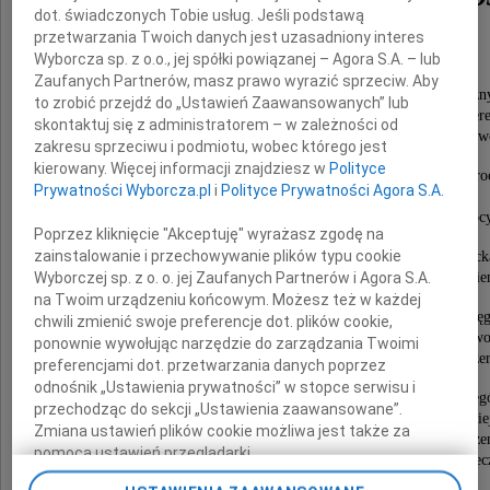
dot. świadczonych Tobie usług. Jeśli podstawą
"Mściwój", "Szczodry"
przetwarzania Twoich danych jest uzasadniony interes
Wyborcza sp. z o.o., jej spółki powiązanej – Agora S.A. – lub
urodzony w Krośnie
Zaufanych Partnerów, masz prawo wyrazić sprzeciw. Aby
działacz niepodległościowy, harcerski, studencki i społeczn
to zrobić przejdź do „Ustawień Zaawansowanych” lub
organizator i komendant Zgrupowania Szarych Szer
skontaktuj się z administratorem – w zależności od
na powiat Blachownia i organizacji "Niepodległość" na Ob
zakresu sprzeciwu i podmiotu, wobec którego jest
kierowany. Więcej informacji znajdziesz w
Polityce
drużynowy 13. ZDH w Kłobucku, hufcowy hufca ZHP Wro
Prywatności Wyborcza.pl
i
Polityce Prywatności Agora S.A.
i Wołów,
wiceprzewodniczący Komisji Likwidacyjnej Bratniej Pomoc
Poprzez kliknięcie "Akceptuję" wyrażasz zgodę na
zainstalowanie i przechowywanie plików typu cookie
współzałożyciel Towarzystwa Przyjaciół Kłobuck
Wyborczej sp. z o. o. jej Zaufanych Partnerów i Agora S.A.
i Oddziału Stowarzyszenia Miłośników Ziemi Krośnień
na Twoim urządzeniu końcowym. Możesz też w każdej
członek Zarządu Środowiska Żołnierzy AK Okrę
chwili zmienić swoje preferencje dot. plików cookie,
Radomsko-Kieleckiego "Jodła", współzałożyciel i przew
ponownie wywołując narzędzie do zarządzania Twoimi
Oddziału Dolnośląskiego Stowarzyszenia Szarych Sze
preferencjami dot. przetwarzania danych poprzez
odnośnik „Ustawienia prywatności” w stopce serwisu i
honorowy członek Stowarzyszenia Szarych Szere
przechodząc do sekcji „Ustawienia zaawansowane”.
i Stowarzyszenia Miłośników Ziemi Krośnieńskie
Zmiana ustawień plików cookie możliwa jest także za
odznaczony Krzyżami: Kawalerskim OOP, Złotym Krzyże
pomocą ustawień przeglądarki.
Armii Krajowej, Za Zasługi dla ZHP z Rozetą - Miec
85-lecia Harcerstwa Ziemi Częstochowskiej,