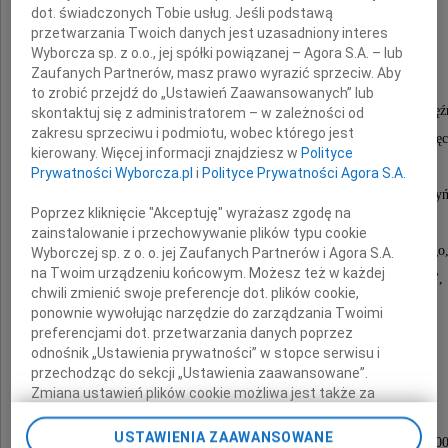
dot. świadczonych Tobie usług. Jeśli podstawą
przetwarzania Twoich danych jest uzasadniony interes
Wyborcza sp. z o.o., jej spółki powiązanej – Agora S.A. – lub
pseudonim "Boruta"
Zaufanych Partnerów, masz prawo wyrazić sprzeciw. Aby
to zrobić przejdź do „Ustawień Zaawansowanych” lub
działacz PPS-WRN, członek Komitetu Pomocy Wię
skontaktuj się z administratorem – w zależności od
zakresu sprzeciwu i podmiotu, wobec którego jest
Obozów Koncentracyjnych, organizator ucieczek oświę
kierowany. Więcej informacji znajdziesz w
Polityce
i konspiracji przyobozowej,
Prywatności Wyborcza.pl
i
Polityce Prywatności Agora S.A.
autor raportów o sytuacji w Auschwitz dla rządu londyń
Poprzez kliknięcie "Akceptuję" wyrażasz zgodę na
dyrektor generalny PAN do 1968 roku,
zainstalowanie i przechowywanie plików typu cookie
twórca i organizator polskiego życia naukowego
Wyborczej sp. z o. o. jej Zaufanych Partnerów i Agora S.A.
na Twoim urządzeniu końcowym. Możesz też w każdej
w latach 1959-2003 redaktor "Nauki Polskiej",
chwili zmienić swoje preferencje dot. plików cookie,
taternik
ponownie wywołując narzędzie do zarządzania Twoimi
preferencjami dot. przetwarzania danych poprzez
odnośnik „Ustawienia prywatności” w stopce serwisu i
córki, syn, synowa, wnuki i prawnuki
przechodząc do sekcji „Ustawienia zaawansowane”.
Zmiana ustawień plików cookie możliwa jest także za
pomocą ustawień przeglądarki.
Msza święta zostanie odprawiona
USTAWIENIA ZAAWANSOWANE
17 stycznia 2012 roku (wtorek) o godzinie 12.0