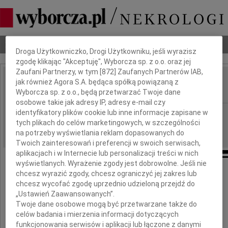
Dbamy o Twoją prywatność
Nekrologi
Odeszli
Poradnik pogrzebowy
Droga Użytkowniczko, Drogi Użytkowniku, jeśli wyrazisz
zgodę klikając "Akceptuję", Wyborcza sp. z o.o. oraz jej
Zaufani Partnerzy, w tym [
872
] Zaufanych Partnerów IAB,
jak również Agora S.A. będąca spółką powiązaną z
Edward Hałoń
IMIĘ I NAZWISKO:
Wyborcza sp. z o.o., będą przetwarzać Twoje dane
osobowe takie jak adresy IP, adresy e-mail czy
identyfikatory plików cookie lub inne informacje zapisane w
cała Polska
REGION:
tych plikach do celów marketingowych, w szczególności
11.01.2012
DATA EMISJI:
na potrzeby wyświetlania reklam dopasowanych do
Twoich zainteresowań i preferencji w swoich serwisach,
aplikacjach i w Internecie lub personalizacji treści w nich
wyświetlanych. Wyrażenie zgody jest dobrowolne. Jeśli nie
chcesz wyrazić zgody, chcesz ograniczyć jej zakres lub
Z wielkim smutkiem zawiadamiamy,
chcesz wycofać zgodę uprzednio udzieloną przejdź do
że 6 stycznia 2012 roku umarł
„Ustawień Zaawansowanych”.
Twoje dane osobowe mogą być przetwarzane także do
celów badania i mierzenia informacji dotyczących
Edward Hałoń
funkcjonowania serwisów i aplikacji lub łączone z danymi