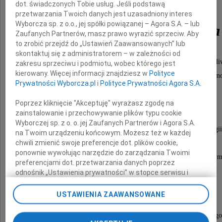
dot. świadczonych Tobie usług. Jeśli podstawą
przetwarzania Twoich danych jest uzasadniony interes
Wyborcza sp. z o.o., jej spółki powiązanej – Agora S.A. – lub
Elżbieta Cetnerowska
Zaufanych Partnerów, masz prawo wyrazić sprzeciw. Aby
to zrobić przejdź do „Ustawień Zaawansowanych” lub
skontaktuj się z administratorem – w zależności od
Była osobą niezwykle przyjacielską, ciepłą i wrażli
zakresu sprzeciwu i podmiotu, wobec którego jest
kierowany. Więcej informacji znajdziesz w
Polityce
Życzliwa ludziom, przez całe życie niosła im pom
Prywatności Wyborcza.pl
i
Polityce Prywatności Agora S.A.
Żegnaj, Elu.
Poprzez kliknięcie "Akceptuję" wyrażasz zgodę na
zainstalowanie i przechowywanie plików typu cookie
Wyborczej sp. z o. o. jej Zaufanych Partnerów i Agora S.A.
Będzie nam brakowało Twojej niezwykłej energii
na Twoim urządzeniu końcowym. Możesz też w każdej
chwili zmienić swoje preferencje dot. plików cookie,
śmiechu i spontaniczności.
ponownie wywołując narzędzie do zarządzania Twoimi
Tak trudno uwierzyć w to, że się już nie zobaczym
preferencjami dot. przetwarzania danych poprzez
odnośnik „Ustawienia prywatności” w stopce serwisu i
przechodząc do sekcji „Ustawienia zaawansowane”.
Rodzinie i Najbliższym
Zmiana ustawień plików cookie możliwa jest także za
USTAWIENIA ZAAWANSOWANE
pomocą ustawień przeglądarki.
składamy wyrazy głębokiego współczucia i szczerego
My, nasi Zaufani Partnerzy i Agora S.A. możemy