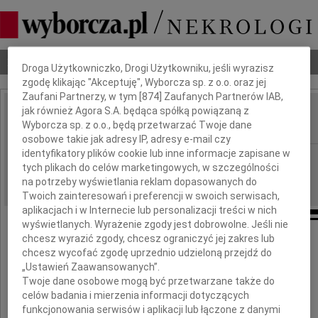
Dbamy o Twoją prywatność
Nekrologi
Odeszli
Poradnik pogrzebowy
Droga Użytkowniczko, Drogi Użytkowniku, jeśli wyrazisz
zgodę klikając "Akceptuję", Wyborcza sp. z o.o. oraz jej
Zaufani Partnerzy, w tym [
874
] Zaufanych Partnerów IAB,
jak również Agora S.A. będąca spółką powiązaną z
Ewa Cetnerowska
Wyborcza sp. z o.o., będą przetwarzać Twoje dane
IMIĘ I NAZWISKO:
osobowe takie jak adresy IP, adresy e-mail czy
identyfikatory plików cookie lub inne informacje zapisane w
Gdańsk
REGION:
tych plikach do celów marketingowych, w szczególności
10.01.2012
DATA EMISJI:
na potrzeby wyświetlania reklam dopasowanych do
Twoich zainteresowań i preferencji w swoich serwisach,
aplikacjach i w Internecie lub personalizacji treści w nich
wyświetlanych. Wyrażenie zgody jest dobrowolne. Jeśli nie
chcesz wyrazić zgody, chcesz ograniczyć jej zakres lub
Człowiek odchodzi, pamięć pozostaje.
chcesz wycofać zgodę uprzednio udzieloną przejdź do
„Ustawień Zaawansowanych”.
Twoje dane osobowe mogą być przetwarzane także do
celów badania i mierzenia informacji dotyczących
funkcjonowania serwisów i aplikacji lub łączone z danymi
7 stycznia 2012 roku odeszła od nas