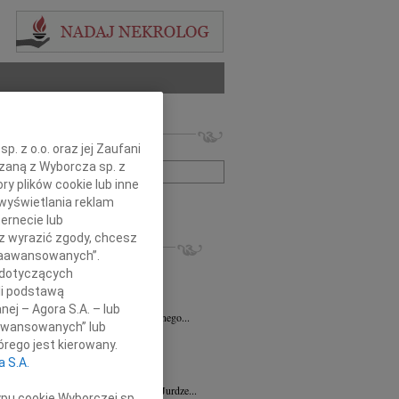
 nekrologów i wspomnień
. z o.o. oraz jej Zaufani
zwisko lub numer ogłoszenia:
ązaną z Wyborcza sp. z
ry plików cookie lub inne
wyświetlania reklam
+ szukanie zaawansowane
ernecie lub
sz wyrazić zgody, chcesz
KROLOGI
 Zaawansowanych”.
7.2026
Zielona Góra
 dotyczących
ecie Nowak Członkowi Zarządu...
li podstawą
4.2026
Zielona Góra
nej – Agora S.A. – lub
Katarzynie Hegenbarth wyrazy serdecznego...
aawansowanych” lub
n Dybowski
05.03.2026
Zielona Góra
rego jest kierowany.
dł niezmiernie wspaniały i życzliwy...
a S.A.
2.2026
Zielona Góra
wnemu Panu Doktorowi Szymonowi Jurdze...
ypu cookie Wyborczej sp.