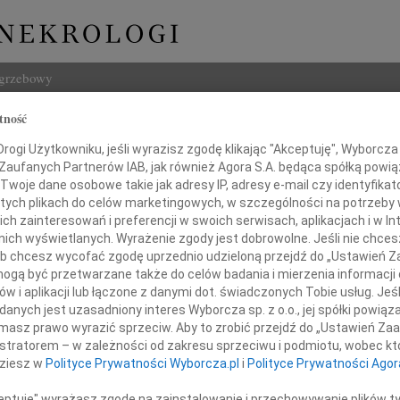
ogrzebowy
tność
Szukaj
a Parnas
ogi Użytkowniku, jeśli wyrazisz zgodę klikając "Akceptuję", Wyborcza sp
Imię i na
 Zaufanych Partnerów IAB, jak również Agora S.A. będąca spółką powi
Twoje dane osobowe takie jak adresy IP, adresy e-mail czy identyfikato
 tych plikach do celów marketingowych, w szczególności na potrzeby 
 zainteresowań i preferencji w swoich serwisach, aplikacjach i w Int
w nich wyświetlanych. Wyrażenie zgody jest dobrowolne. Jeśli nie chce
INNE NE
 lub chcesz wycofać zgodę uprzednio udzieloną przejdź do „Ustawień
Marek
gą być przetwarzane także do celów badania i mierzenia informacji
Z głę
w i aplikacji lub łączone z danymi dot. świadczonych Tobie usług. Jeś
Tadeu
nych jest uzasadniony interes Wyborcza sp. z o.o., jej spółki powiąza
Z żalem zawiadamiamy,
Z wie
masz prawo wyrazić sprzeciw. Aby to zrobić przejdź do „Ustawień Z
Eugen
tycznia 2012 roku w Człuchowie
istratorem – w zależności od zakresu sprzeciwu i podmiotu, wobec któ
Żegna
dziesz w
Polityce Prywatności Wyborcza.pl
i
Polityce Prywatności Agor
odeszła nasza kochana
Andr
Dnia 
ceptuję" wyrażasz zgodę na zainstalowanie i przechowywanie plików t