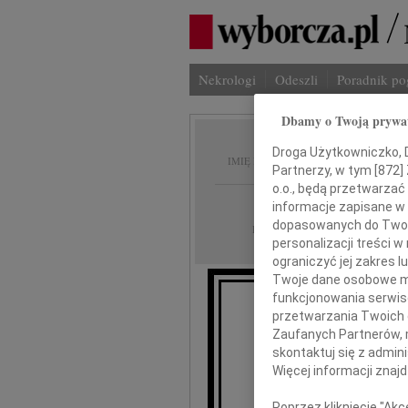
Nekrologi
Odeszli
Poradnik p
Dbamy o Twoją prywa
Barbar
Droga Użytkowniczko, Dr
IMIĘ I NAZWISKO:
Partnerzy, w tym [
872
]
o.o., będą przetwarzać 
cała Polska
REGION:
informacje zapisane w
dopasowanych do Twoich
07.01.2012
DATA EMISJI:
personalizacji treści 
ograniczyć jej zakres
Twoje dane osobowe mo
funkcjonowania serwisó
przetwarzania Twoich da
Zaufanych Partnerów, 
że 4 s
skontaktuj się z admin
Więcej informacji znaj
Poprzez kliknięcie "Ak