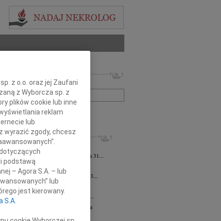
 nekrologów i wspomnień
. z o.o. oraz jej Zaufani
zwisko lub numer ogłoszenia:
ązaną z Wyborcza sp. z
ry plików cookie lub inne
wyświetlania reklam
+ szukanie zaawansowane
ernecie lub
sz wyrazić zgody, chcesz
KROLOGI
 Zaawansowanych”.
 Pliszkiewicz
07.08.2026
cała Polska
 dotyczących
bokim smutkiem zawiadamiamy, że dnia 31...
li podstawą
sz Kotłowski
07.08.2026
cała Polska
nej – Agora S.A. – lub
lkim smutkiem zawiadamiamy, że dnia 3...
aawansowanych” lub
iusz Butruk
07.08.2026
cała Polska
rego jest kierowany.
my z poczuciem nieodżałowanej straty...
a S.A.
zej Morozowski
06.08.2026
cała Polska
4 sierpnia 2026 roku zmarł Andrzej...
ypu cookie Wyborczej sp.