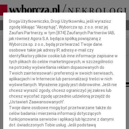
Dbamy o Twoją prywatność
Droga Użytkowniczko, Drogi Użytkowniku, jeśli wyrazisz
Nekrologi
Odeszli
Poradnik pogrzebowy
zgodę klikając "Akceptuję", Wyborcza sp. z o.o. oraz jej
Zaufani Partnerzy, w tym [
874
] Zaufanych Partnerów IAB,
jak również Agora S.A. będąca spółką powiązaną z
Wyborcza sp. z o.o., będą przetwarzać Twoje dane
osobowe takie jak adresy IP, adresy e-mail czy
IMIĘ I NAZWISKO:
identyfikatory plików cookie lub inne informacje zapisane w
Szczecin
tych plikach do celów marketingowych, w szczególności
REGION:
na potrzeby wyświetlania reklam dopasowanych do
07.01.2012
DATA EMISJI:
Twoich zainteresowań i preferencji w swoich serwisach,
aplikacjach i w Internecie lub personalizacji treści w nich
wyświetlanych. Wyrażenie zgody jest dobrowolne. Jeśli nie
chcesz wyrazić zgody, chcesz ograniczyć jej zakres lub
chcesz wycofać zgodę uprzednio udzieloną przejdź do
„Ustawień Zaawansowanych”.
Ewie Karpińskiej
Twoje dane osobowe mogą być przetwarzane także do
celów badania i mierzenia informacji dotyczących
funkcjonowania serwisów i aplikacji lub łączone z danymi
wyrazy głębokiego współczucia
dot. świadczonych Tobie usług. Jeśli podstawą
i słowa wsparcia po stracie