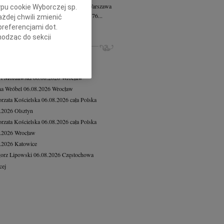
ława Czarzasta
wiek: 76
04.08.2026
Warszawa
ypu cookie Wyborczej sp.
u 27 lipca 2026 roku odeszła w wieku 76...
żdej chwili zmienić
cej
preferencjami dot.
hodząc do sekcji
ZE NEKROLOGI, KONDOLENCJE
stawień przeglądarki.
iusz Butruk
05.08.2026
Warszawa
8.2026
Gdańsk
h celach:
Użycie
lów identyfikacji.
rt Mordawski
06.08.2026
Wrocław
ści, pomiar reklam i
a Wróbel
06.08.2026
Wrocław
rzata Kościelska
06.08.2026
cała Polska
8.2026
Olsztyn
rzata Kościelska
06.08.2026
cała Polska
8.2026
Wrocław
8.2026
Katowice
orz Lipowski
06.08.2026
Częstochowa
cej