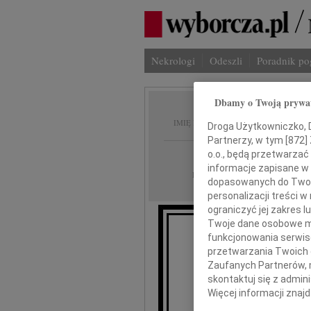
Nekrologi
Odeszli
Poradnik p
Dbamy o Twoją prywa
Józef J
IMIĘ I NAZWISKO:
Droga Użytkowniczko, Dr
Partnerzy, w tym [
872
]
Warszawa
o.o., będą przetwarzać 
REGION:
informacje zapisane w
05.12.2009
DATA EMISJI:
dopasowanych do Twoich
personalizacji treści 
ograniczyć jej zakres
Twoje dane osobowe mo
funkcjonowania serwisó
przetwarzania Twoich da
Zaufanych Partnerów, 
skontaktuj się z admin
Więcej informacji znaj