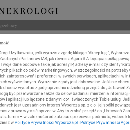
ogrzebowy
Szukaj
tność
erzy Lilejko
Imię i na
ogi Użytkowniku, jeśli wyrazisz zgodę klikając "Akceptuję", Wyborcza sp
 Zaufanych Partnerów IAB, jak również Agora S.A. będąca spółką powi
Twoje dane osobowe takie jak adresy IP, adresy e-mail czy identyfikato
 tych plikach do celów marketingowych, w szczególności na potrzeby 
 zainteresowań i preferencji w swoich serwisach, aplikacjach i w Int
INNE NE
w nich wyświetlanych. Wyrażenie zgody jest dobrowolne. Jeśli nie chce
Ludwi
 lub chcesz wycofać zgodę uprzednio udzieloną przejdź do „Ustawień
3 sie
gą być przetwarzane także do celów badania i mierzenia informacji
Iwona
w i aplikacji lub łączone z danymi dot. świadczonych Tobie usług. Jeś
Z głę
nych jest uzasadniony interes Wyborcza sp. z o.o., jej spółki powiąza
Dnia 2 grudnia 2009 roku
Zbign
masz prawo wyrazić sprzeciw. Aby to zrobić przejdź do „Ustawień Z
zmarł, przeżywszy 77 lat
Z głę
istratorem – w zależności od zakresu sprzeciwu i podmiotu, wobec któ
Marek
dziesz w
Polityce Prywatności Wyborcza.pl
i
Polityce Prywatności Agor
Z głę