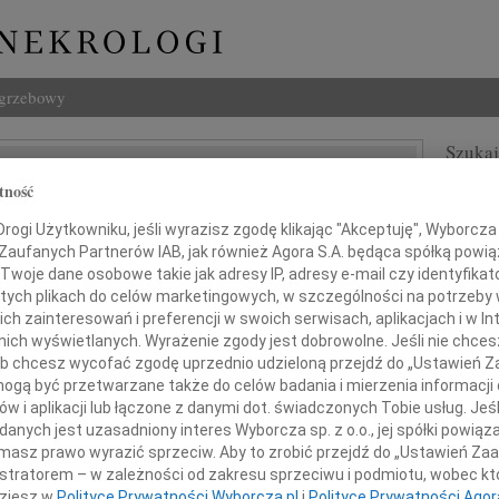
ogrzebowy
Szukaj
aw Sznycer
Imię i na
tność
ogi Użytkowniku, jeśli wyrazisz zgodę klikając "Akceptuję", Wyborcza sp
 Zaufanych Partnerów IAB, jak również Agora S.A. będąca spółką powi
Twoje dane osobowe takie jak adresy IP, adresy e-mail czy identyfikato
 tych plikach do celów marketingowych, w szczególności na potrzeby 
INNE NE
 zainteresowań i preferencji w swoich serwisach, aplikacjach i w Int
06.0
w nich wyświetlanych. Wyrażenie zgody jest dobrowolne. Jeśli nie chce
Drogi
 lub chcesz wycofać zgodę uprzednio udzieloną przejdź do „Ustawień
05.0
 żalem i poczuciem wielkiej straty
gą być przetwarzane także do celów badania i mierzenia informacji
Nasze
egnamy naszego Przyjaciela
w i aplikacji lub łączone z danymi dot. świadczonych Tobie usług. Jeś
04.0
nych jest uzasadniony interes Wyborcza sp. z o.o., jej spółki powiąza
Panu 
masz prawo wyrazić sprzeciw. Aby to zrobić przejdź do „Ustawień Z
Zofia
istratorem – w zależności od zakresu sprzeciwu i podmiotu, wobec któ
Nasze
dziesz w
Polityce Prywatności Wyborcza.pl
i
Polityce Prywatności Agor