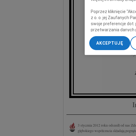
Poprzez kliknięcie "Ak
Zdz
z o. o. jej Zaufanych 
swoje preferencje dot.
przetwarzania danych 
„Ustawienia zaawansow
Rodzi
AKCEPTUJĘ
My, nasi Zaufani Part
wyr
dokładnych danych geol
Przechowywanie informa
treści, badnie odbiorcó
I
3 stycznia 2012 roku odszedł od nas Z
głębokiego współczucia składają pogrąże