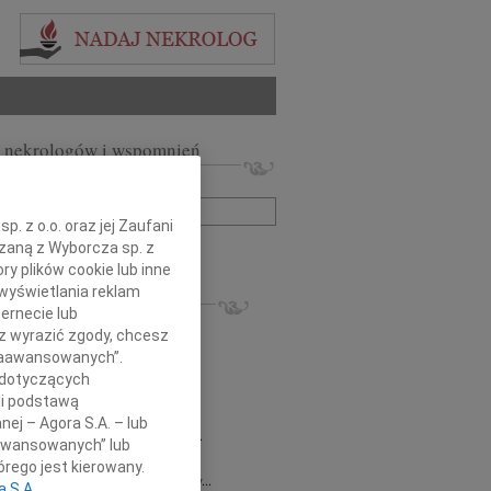
 nekrologów i wspomnień
zwisko lub numer ogłoszenia:
. z o.o. oraz jej Zaufani
ązaną z Wyborcza sp. z
+ szukanie zaawansowane
ry plików cookie lub inne
wyświetlania reklam
KROLOGI
ernecie lub
8.2026
Gdańsk
sz wyrazić zgody, chcesz
 Piotrze Koleżanki i Koledzy z firmy...
 Zaawansowanych”.
8.2026
Gdańsk
 dotyczących
 Koleżance Renacie Sęk w trudnych...
li podstawą
8.2026
Gdańsk
nej – Agora S.A. – lub
Piotrowi Widzowi Radnemu Sejmiku...
aawansowanych” lub
 Mazurek
03.08.2026
Gdańsk
rego jest kierowany.
j Koleżance Beacie Rumińskiej wyrazy...
a S.A.