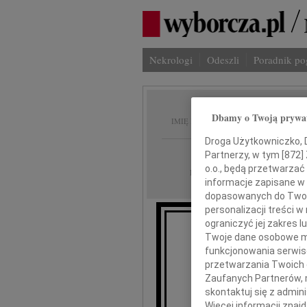
Nekrologi
Odeszli
Poradnik p
Zdzisł
Dbamy o Twoją prywa
IMIĘ I NAZWISKO:
Droga Użytkowniczko, Dr
Gdańsk
REGION:
Partnerzy, w tym [
872
]
o.o., będą przetwarzać 
05.01.2012
DATA EMISJI:
informacje zapisane w
dopasowanych do Twoich
personalizacji treści 
ograniczyć jej zakres
Z głębokim
Twoje dane osobowe mo
ż
funkcjonowania serwisó
przetwarzania Twoich da
Zaufanych Partnerów, 
skontaktuj się z admin
Więcej informacji znaj