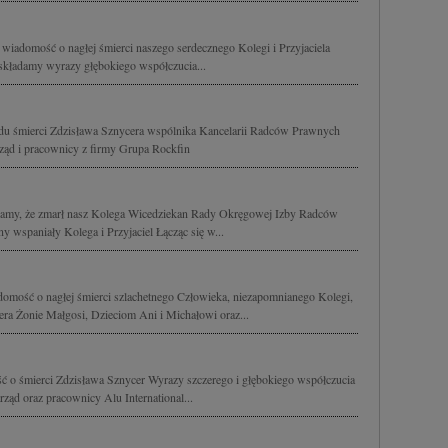
 wiadomość o nagłej śmierci naszego serdecznego Kolegi i Przyjaciela
składamy wyrazy głębokiego współczucia...
du śmierci Zdzisława Sznycera wspólnika Kancelarii Radców Prawnych
ąd i pracownicy z firmy Grupa Rockfin
iamy, że zmarł nasz Kolega Wicedziekan Rady Okręgowej Izby Radców
 wspaniały Kolega i Przyjaciel Łącząc się w...
mość o nagłej śmierci szlachetnego Człowieka, niezapomnianego Kolegi,
ra Żonie Małgosi, Dzieciom Ani i Michałowi oraz...
ć o śmierci Zdzisława Sznycer Wyrazy szczerego i głębokiego współczucia
rząd oraz pracownicy Alu International...