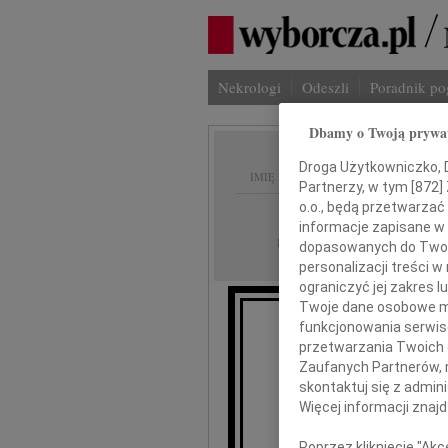
Nekrologi
Odeszli
Poradnik p
Dbamy o Twoją prywa
Droga Użytkowniczko, Dr
IMIĘ I NAZWISKO:
Partnerzy, w tym [
872
]
o.o., będą przetwarzać 
Gdańsk
REGION:
informacje zapisane w
04.01.2012
DATA EMISJI:
dopasowanych do Twoich
personalizacji treści 
ograniczyć jej zakres
Twoje dane osobowe mo
funkcjonowania serwisó
N
przetwarzania Twoich da
Zaufanych Partnerów, 
skontaktuj się z admin
M
Więcej informacji znaj
Poprzez kliknięcie "Ak