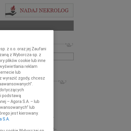
 nekrologów i wspomnień
. z o.o. oraz jej Zaufani
zwisko lub numer ogłoszenia:
ązaną z Wyborcza sp. z
ry plików cookie lub inne
wyświetlania reklam
+ szukanie zaawansowane
ernecie lub
sz wyrazić zgody, chcesz
KROLOGI
 Zaawansowanych”.
8.2026
Gdańsk
 dotyczących
 Piotrze Koleżanki i Koledzy z firmy...
li podstawą
8.2026
Gdańsk
nej – Agora S.A. – lub
 Koleżance Renacie Sęk w trudnych...
aawansowanych” lub
8.2026
Gdańsk
rego jest kierowany.
Piotrowi Widzowi Radnemu Sejmiku...
a S.A.
 Mazurek
03.08.2026
Gdańsk
j Koleżance Beacie Rumińskiej wyrazy...
ypu cookie Wyborczej sp.