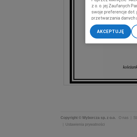
wyr
z o. o. jej Zaufanych 
swoje preferencje dot.
przetwarzania danych 
„Ustawienia zaawansow
AKCEPTUJĘ
My, nasi Zaufani Part
dokładnych danych geol
Przechowywanie informa
treści, badnie odbiorcó
koleżank
Copyright © Wyborcza sp. z o.o.
O nas
St
Ustawienia prywatności