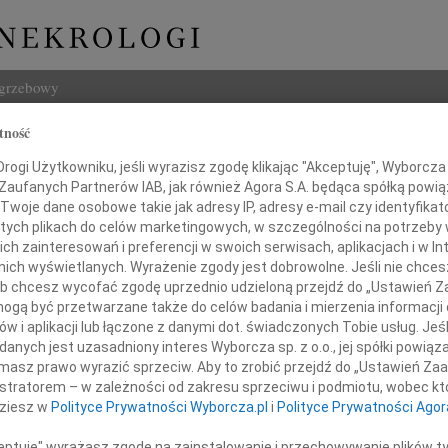
ogrzebowy
tność
Szukaj
ogi Użytkowniku, jeśli wyrazisz zgodę klikając "Akceptuję", Wyborcza sp
Imię i na
 Zaufanych Partnerów IAB, jak również Agora S.A. będąca spółką powi
Twoje dane osobowe takie jak adresy IP, adresy e-mail czy identyfikato
 tych plikach do celów marketingowych, w szczególności na potrzeby 
 zainteresowań i preferencji w swoich serwisach, aplikacjach i w Int
w nich wyświetlanych. Wyrażenie zgody jest dobrowolne. Jeśli nie chce
INNE NE
 lub chcesz wycofać zgodę uprzednio udzieloną przejdź do „Ustawień
06.0
gą być przetwarzane także do celów badania i mierzenia informacji
Drogi
w i aplikacji lub łączone z danymi dot. świadczonych Tobie usług. Jeś
05.0
aszemu drogiemu Koledze
nych jest uzasadniony interes Wyborcza sp. z o.o., jej spółki powiąza
Nasze
masz prawo wyrazić sprzeciw. Aby to zrobić przejdź do „Ustawień Z
04.0
istratorem – w zależności od zakresu sprzeciwu i podmiotu, wobec któ
ichałowi Sznycer
Panu 
dziesz w
Polityce Prywatności Wyborcza.pl
i
Polityce Prywatności Agor
Zofia
Nasze
ceptuję" wyrażasz zgodę na zainstalowanie i przechowywanie plików t