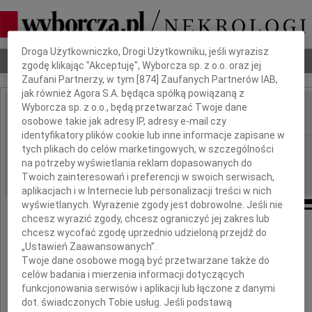
Dbamy o Twoją prywatność
Droga Użytkowniczko, Drogi Użytkowniku, jeśli wyrazisz
Nekrologi
Odeszli
Poradnik pogrzebowy
zgodę klikając "Akceptuję", Wyborcza sp. z o.o. oraz jej
Zaufani Partnerzy, w tym [
874
] Zaufanych Partnerów IAB,
jak również Agora S.A. będąca spółką powiązaną z
Wyborcza sp. z o.o., będą przetwarzać Twoje dane
osobowe takie jak adresy IP, adresy e-mail czy
IMIĘ I NAZWISKO:
identyfikatory plików cookie lub inne informacje zapisane w
Rzeszów
tych plikach do celów marketingowych, w szczególności
REGION:
na potrzeby wyświetlania reklam dopasowanych do
05.01.2012
DATA EMISJI:
Twoich zainteresowań i preferencji w swoich serwisach,
aplikacjach i w Internecie lub personalizacji treści w nich
wyświetlanych. Wyrażenie zgody jest dobrowolne. Jeśli nie
chcesz wyrazić zgody, chcesz ograniczyć jej zakres lub
Panu
chcesz wycofać zgodę uprzednio udzieloną przejdź do
„Ustawień Zaawansowanych”.
Twoje dane osobowe mogą być przetwarzane także do
dr. Wojciechowi Marć
celów badania i mierzenia informacji dotyczących
funkcjonowania serwisów i aplikacji lub łączone z danymi
wyrazy szczerego współczucia
dot. świadczonych Tobie usług. Jeśli podstawą