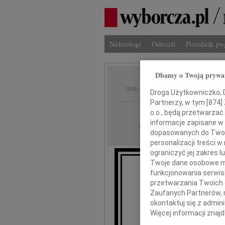
Nekrologi
Odeszli
Poradnik p
Dbamy o Twoją prywa
Wojcie
IMIĘ I NAZWISKO:
Droga Użytkowniczko, Dr
Partnerzy, w tym [
874
]
Warszawa
REGION:
o.o., będą przetwarzać 
informacje zapisane w
31.07.2009
DATA EMISJI:
dopasowanych do Twoich
personalizacji treści 
ograniczyć jej zakres
Twoje dane osobowe mo
funkcjonowania serwisó
przetwarzania Twoich da
Wyr
Zaufanych Partnerów, 
skontaktuj się z admin
Więcej informacji znaj