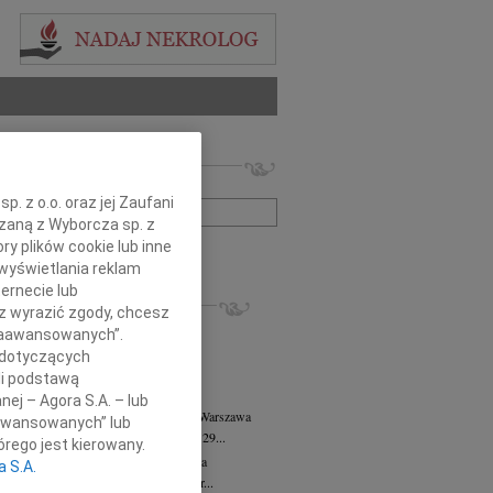
 nekrologów i wspomnień
zwisko lub numer ogłoszenia:
. z o.o. oraz jej Zaufani
ązaną z Wyborcza sp. z
ry plików cookie lub inne
+ szukanie zaawansowane
wyświetlania reklam
ernecie lub
KROLOGI
sz wyrazić zgody, chcesz
8.2026
Warszawa
 Zaawansowanych”.
anie Wydziału dr hab. Julii Kubisie,...
 dotyczących
8.2026
Warszawa
li podstawą
j kochanej i dzielnej Marylce Butruk...
nej – Agora S.A. – lub
 Tadeusz Duniec
wiek: 79
07.08.2026
Warszawa
aawansowanych” lub
lkim żalem przyjęliśmy wiadomość, że 29...
rego jest kierowany.
rzata Kościelska
07.08.2026
Warszawa
a S.A.
u 3 sierpnia 2026 roku zmarła Profesor...