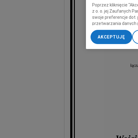
Poprzez kliknięcie "Ak
z o. o. jej Zaufanych 
Paw
swoje preferencje dot.
przetwarzania danych 
„Ustawienia zaawansow
AKCEPTUJĘ
My, nasi Zaufani Part
dokładnych danych geol
Przechowywanie informa
treści, badnie odbiorcó
łącz