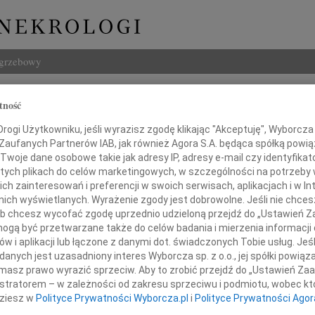
ogrzebowy
Szukaj
tność
ch Obermeyer
Imię i na
ogi Użytkowniku, jeśli wyrazisz zgodę klikając "Akceptuję", Wyborcza sp
 Zaufanych Partnerów IAB, jak również Agora S.A. będąca spółką powi
Twoje dane osobowe takie jak adresy IP, adresy e-mail czy identyfikato
 tych plikach do celów marketingowych, w szczególności na potrzeby 
 zainteresowań i preferencji w swoich serwisach, aplikacjach i w Int
INNE NE
w nich wyświetlanych. Wyrażenie zgody jest dobrowolne. Jeśli nie chce
07.0
 lub chcesz wycofać zgodę uprzednio udzieloną przejdź do „Ustawień
Dziek
gą być przetwarzane także do celów badania i mierzenia informacji
07.0
w i aplikacji lub łączone z danymi dot. świadczonych Tobie usług. Jeś
Nasze
nych jest uzasadniony interes Wyborcza sp. z o.o., jej spółki powiąza
azy głębokiego współczucia
Jacek
masz prawo wyrazić sprzeciw. Aby to zrobić przejdź do „Ustawień Z
Z wie
istratorem – w zależności od zakresu sprzeciwu i podmiotu, wobec któ
Małgo
dziesz w
Polityce Prywatności Wyborcza.pl
i
Polityce Prywatności Agor
Panu
W dni