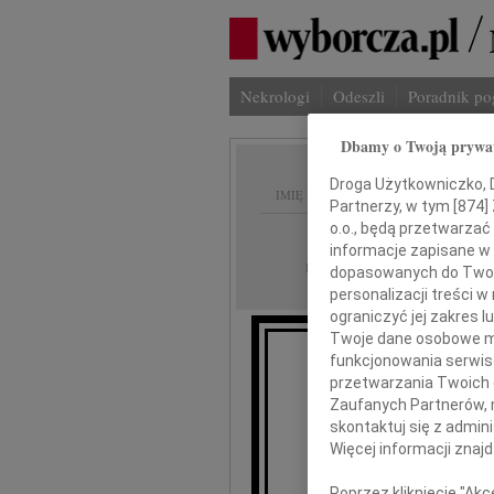
Nekrologi
Odeszli
Poradnik p
Dbamy o Twoją prywa
Droga Użytkowniczko, Dr
IMIĘ I NAZWISKO:
Partnerzy, w tym [
874
]
o.o., będą przetwarzać 
cała Polska
REGION:
informacje zapisane w
04.12.2009
DATA EMISJI:
dopasowanych do Twoich
personalizacji treści 
ograniczyć jej zakres
Twoje dane osobowe mo
funkcjonowania serwisó
przetwarzania Twoich da
Zaufanych Partnerów, 
skontaktuj się z admin
Więcej informacji znaj
Poprzez kliknięcie "Ak