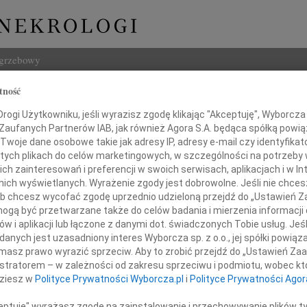
ogrzebowy
tność
Szukaj
ogi Użytkowniku, jeśli wyrazisz zgodę klikając "Akceptuję", Wyborcza sp
Imię i na
 Zaufanych Partnerów IAB, jak również Agora S.A. będąca spółką powi
Twoje dane osobowe takie jak adresy IP, adresy e-mail czy identyfikato
 tych plikach do celów marketingowych, w szczególności na potrzeby 
 zainteresowań i preferencji w swoich serwisach, aplikacjach i w Int
w nich wyświetlanych. Wyrażenie zgody jest dobrowolne. Jeśli nie chce
INNE NE
 lub chcesz wycofać zgodę uprzednio udzieloną przejdź do „Ustawień
Małgo
gą być przetwarzane także do celów badania i mierzenia informacji
Z głę
w i aplikacji lub łączone z danymi dot. świadczonych Tobie usług. Jeś
Marta
nych jest uzasadniony interes Wyborcza sp. z o.o., jej spółki powiąza
Z wielkim żalem żegnamy
Z głę
masz prawo wyrazić sprzeciw. Aby to zrobić przejdź do „Ustawień Z
Stani
istratorem – w zależności od zakresu sprzeciwu i podmiotu, wobec któ
Z głę
dziesz w
Polityce Prywatności Wyborcza.pl
i
Polityce Prywatności Agor
Adam 
Zarzą
ceptuję" wyrażasz zgodę na zainstalowanie i przechowywanie plików t