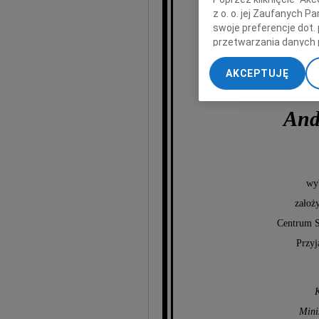
z o. o. jej Zaufanych 
swoje preferencje dot.
przetwarzania danych 
„Ustawienia zaawansow
AKCEPTUJĘ
My, nasi Zaufani Part
dokładnych danych geol
And
Przechowywanie informa
treści, badnie odbiorcó
wy
założy
Centrum 
Przyj
Mini