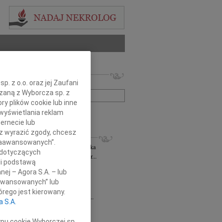
 nekrologów i wspomnień
. z o.o. oraz jej Zaufani
zwisko lub numer ogłoszenia:
ązaną z Wyborcza sp. z
ry plików cookie lub inne
+ szukanie zaawansowane
wyświetlania reklam
ernecie lub
sz wyrazić zgody, chcesz
KROLOGI
 Zaawansowanych”.
rzata Kościelska
06.08.2026
cała Polska
 dotyczących
bokim smutkiem żegnam Panią Profesor...
li podstawą
 Rytel
31.07.2026
cała Polska
nej – Agora S.A. – lub
bokim żalem w sercu żegnamy naszą...
aawansowanych” lub
sław Gomułka
27.07.2026
cała Polska
rego jest kierowany.
bokim żalem przyjęliśmy wiadomość o...
a S.A.
Pilecki
17.07.2026
cała Polska
d Podkarpackiego Stowarzyszenia...
ypu cookie Wyborczej sp.