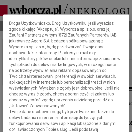
Dbamy o Twoją prywatność
Droga Użytkowniczko, Drogi Użytkowniku, jeśli wyrazisz
Nekrologi
Odeszli
Poradnik pogrzebowy
zgodę klikając "Akceptuję", Wyborcza sp. z o.o. oraz jej
Zaufani Partnerzy, w tym [
872
] Zaufanych Partnerów IAB,
jak również Agora S.A. będąca spółką powiązaną z
Wyborcza sp. z o.o., będą przetwarzać Twoje dane
Władysław Kramczyk
IMIĘ I NAZWISKO:
osobowe takie jak adresy IP, adresy e-mail czy
identyfikatory plików cookie lub inne informacje zapisane w
tych plikach do celów marketingowych, w szczególności
Radom
REGION:
na potrzeby wyświetlania reklam dopasowanych do
30.12.2011
DATA EMISJI:
Twoich zainteresowań i preferencji w swoich serwisach,
aplikacjach i w Internecie lub personalizacji treści w nich
wyświetlanych. Wyrażenie zgody jest dobrowolne. Jeśli nie
chcesz wyrazić zgody, chcesz ograniczyć jej zakres lub
chcesz wycofać zgodę uprzednio udzieloną przejdź do
Z głębokim żalem przyjęliśmy wiadomość o śmier
„Ustawień Zaawansowanych”.
Twoje dane osobowe mogą być przetwarzane także do
celów badania i mierzenia informacji dotyczących
Władysława Kramczyk
funkcjonowania serwisów i aplikacji lub łączone z danymi
dot. świadczonych Tobie usług. Jeśli podstawą