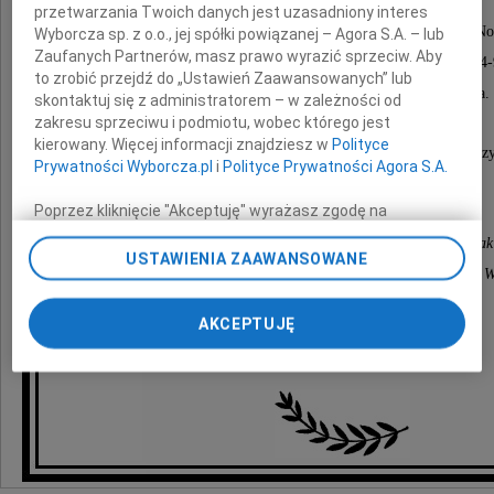
przetwarzania Twoich danych jest uzasadniony interes
prezesa Radomskiego Okręgowego Związku Piłki No
Wyborcza sp. z o.o., jej spółki powiązanej – Agora S.A. – lub
Zaufanych Partnerów, masz prawo wyrazić sprzeciw. Aby
radnego Rady Miejskiej w Radomiu w latach 1994-
to zrobić przejdź do „Ustawień Zaawansowanych” lub
zasłużonego mieszkańca Radomia, społecznika.
skontaktuj się z administratorem – w zależności od
zakresu sprzeciwu i podmiotu, wobec którego jest
kierowany. Więcej informacji znajdziesz w
Polityce
Wyrazy szczerego współczucia rodzinie i najbliżs
Prywatności Wyborcza.pl
i
Polityce Prywatności Agora S.A.
składają
Poprzez kliknięcie "Akceptuję" wyrażasz zgodę na
zainstalowanie i przechowywanie plików typu cookie
Prezydent Miasta Radomia Andrzej Kosztowniak
Wyborczej sp. z o. o. jej Zaufanych Partnerów i Agora S.A.
USTAWIENIA ZAAWANSOWANE
Przewodniczący Rady Miejskiej w Radomiu Dariusz W
na Twoim urządzeniu końcowym. Możesz też w każdej
chwili zmienić swoje preferencje dot. plików cookie,
oraz radni Rady Miejskiej w Radomiu
ponownie wywołując narzędzie do zarządzania Twoimi
AKCEPTUJĘ
preferencjami dot. przetwarzania danych poprzez
odnośnik „Ustawienia prywatności” w stopce serwisu i
przechodząc do sekcji „Ustawienia zaawansowane”.
Zmiana ustawień plików cookie możliwa jest także za
pomocą ustawień przeglądarki.
My, nasi Zaufani Partnerzy i Agora S.A. możemy