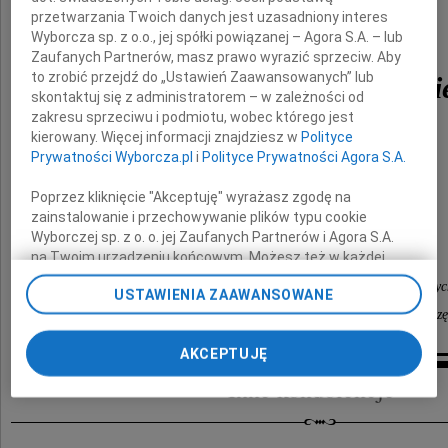
przetwarzania Twoich danych jest uzasadniony interes
Wyborcza sp. z o.o., jej spółki powiązanej – Agora S.A. – lub
Zaufanych Partnerów, masz prawo wyrazić sprzeciw. Aby
to zrobić przejdź do „Ustawień Zaawansowanych” lub
Sławomira Chaszczyński
skontaktuj się z administratorem – w zależności od
zakresu sprzeciwu i podmiotu, wobec którego jest
kierowany. Więcej informacji znajdziesz w
Polityce
Rodzinie
Prywatności Wyborcza.pl
i
Polityce Prywatności Agora S.A.
Poprzez kliknięcie "Akceptuję" wyrażasz zgodę na
najszczersze wyrazy współczucia
zainstalowanie i przechowywanie plików typu cookie
Wyborczej sp. z o. o. jej Zaufanych Partnerów i Agora S.A.
składają
na Twoim urządzeniu końcowym. Możesz też w każdej
chwili zmienić swoje preferencje dot. plików cookie,
Dziekan i Rada Okręgowej Izby Radców Prawnyc
USTAWIENIA ZAAWANSOWANE
ponownie wywołując narzędzie do zarządzania Twoimi
w Opolu oraz koleżanki i koledzy radcowie prawni z okręgu cz
preferencjami dot. przetwarzania danych poprzez
odnośnik „Ustawienia prywatności” w stopce serwisu i
AKCEPTUJĘ
przechodząc do sekcji „Ustawienia zaawansowane”.
Zmiana ustawień plików cookie możliwa jest także za
Inne kondolencje
pomocą ustawień przeglądarki.
My, nasi Zaufani Partnerzy i Agora S.A. możemy