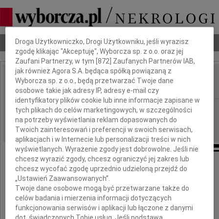
Dbamy o Twoją prywatność
Nekrologi
Odeszli
Poradnik pogrzebowy
Droga Użytkowniczko, Drogi Użytkowniku, jeśli wyrazisz
zgodę klikając "Akceptuję", Wyborcza sp. z o.o. oraz jej
Zaufani Partnerzy, w tym [
872
] Zaufanych Partnerów IAB,
jak również Agora S.A. będąca spółką powiązaną z
Sławomir Chaszczyński
Wyborcza sp. z o.o., będą przetwarzać Twoje dane
IMIĘ I NAZWISKO:
osobowe takie jak adresy IP, adresy e-mail czy
identyfikatory plików cookie lub inne informacje zapisane w
Częstochowa
REGION:
tych plikach do celów marketingowych, w szczególności
na potrzeby wyświetlania reklam dopasowanych do
30.12.2011
DATA EMISJI:
Twoich zainteresowań i preferencji w swoich serwisach,
aplikacjach i w Internecie lub personalizacji treści w nich
wyświetlanych. Wyrażenie zgody jest dobrowolne. Jeśli nie
chcesz wyrazić zgody, chcesz ograniczyć jej zakres lub
Z ogromnym smutkiem pożegnaliśmy
chcesz wycofać zgodę uprzednio udzieloną przejdź do
naszego Kolegę, radcę prawnego
„Ustawień Zaawansowanych”.
Twoje dane osobowe mogą być przetwarzane także do
celów badania i mierzenia informacji dotyczących
funkcjonowania serwisów i aplikacji lub łączone z danymi
dot. świadczonych Tobie usług. Jeśli podstawą