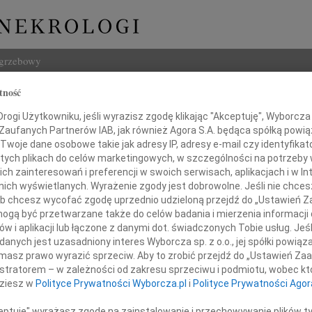
ogrzebowy
tność
Szukaj
ogi Użytkowniku, jeśli wyrazisz zgodę klikając "Akceptuję", Wyborcza sp
Imię i na
 Zaufanych Partnerów IAB, jak również Agora S.A. będąca spółką powi
Twoje dane osobowe takie jak adresy IP, adresy e-mail czy identyfikato
 tych plikach do celów marketingowych, w szczególności na potrzeby 
 zainteresowań i preferencji w swoich serwisach, aplikacjach i w Int
w nich wyświetlanych. Wyrażenie zgody jest dobrowolne. Jeśli nie chce
INNE NE
 lub chcesz wycofać zgodę uprzednio udzieloną przejdź do „Ustawień
06.0
gą być przetwarzane także do celów badania i mierzenia informacji
Drogi
w i aplikacji lub łączone z danymi dot. świadczonych Tobie usług. Jeś
05.0
ra ten, kto trwa w pamięci żywych"
nych jest uzasadniony interes Wyborcza sp. z o.o., jej spółki powiąza
Nasze
masz prawo wyrazić sprzeciw. Aby to zrobić przejdź do „Ustawień Z
04.0
istratorem – w zależności od zakresu sprzeciwu i podmiotu, wobec któ
eszce i Grzegorzowi
Panu 
dziesz w
Polityce Prywatności Wyborcza.pl
i
Polityce Prywatności Agor
Zofia
Nasze
ceptuję" wyrażasz zgodę na zainstalowanie i przechowywanie plików t