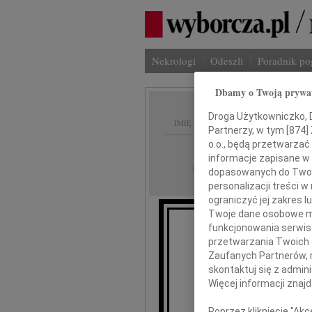
Nekrologi
Odeszli
Poradnik p
Dbamy o Twoją prywa
Droga Użytkowniczko, Dr
IMIĘ I NAZWISKO:
Partnerzy, w tym [
874
]
o.o., będą przetwarzać 
Gdańsk
REGION:
informacje zapisane w
29.12.2011
DATA EMISJI:
dopasowanych do Twoich
personalizacji treści 
ograniczyć jej zakres
Twoje dane osobowe mo
funkcjonowania serwisó
"Nie umie
przetwarzania Twoich da
Zaufanych Partnerów, 
skontaktuj się z admin
Agni
Więcej informacji znaj
Poprzez kliknięcie "Ak