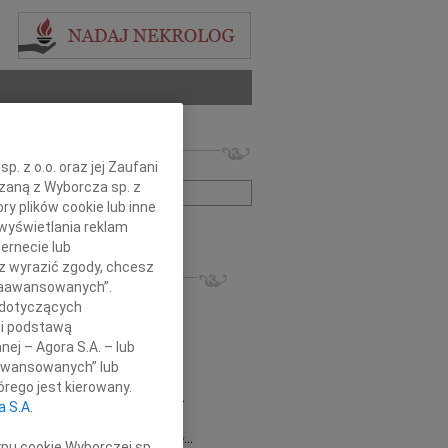
 nekrologów i wspomnień
. z o.o. oraz jej Zaufani
zwisko lub numer ogłoszenia:
ązaną z Wyborcza sp. z
ry plików cookie lub inne
wyświetlania reklam
+ szukanie zaawansowane
ernecie lub
sz wyrazić zgody, chcesz
KROLOGI
 Zaawansowanych”.
8.2026
Gdańsk
 dotyczących
 Piotrze Koleżanki i Koledzy z firmy...
li podstawą
8.2026
Gdańsk
nej – Agora S.A. – lub
 Koleżance Renacie Sęk w trudnych...
aawansowanych” lub
8.2026
Gdańsk
rego jest kierowany.
Piotrowi Widzowi Radnemu Sejmiku...
a S.A.
 Mazurek
03.08.2026
Gdańsk
j Koleżance Beacie Rumińskiej wyrazy...
ypu cookie Wyborczej sp.