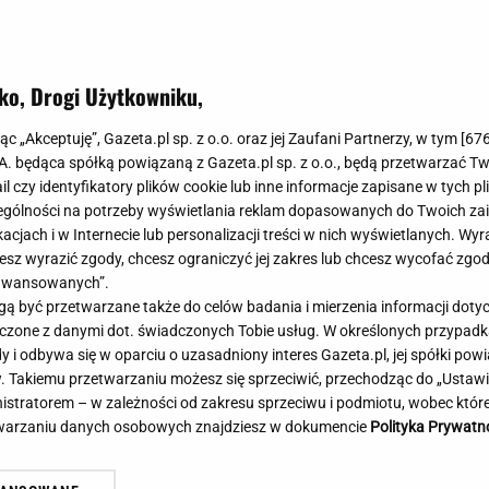
Meghan Markle
Krzesełka do ka
Magda Gessler
Łóżka dla dzieci
Barbara Kurdej-Szatan
Foteliki samoc
ko, Drogi Użytkowniku,
Księżna Kate
Przepisy
Porady
Jak zrobić?
jąc „Akceptuję”, Gazeta.pl sp. z o.o. oraz jej Zaufani Partnerzy, w tym [
67
.A. będąca spółką powiązaną z Gazeta.pl sp. z o.o., będą przetwarzać T
Na czasie
Grzyby
ail czy identyfikatory plików cookie lub inne informacje zapisane w tych p
Memy
Koronawirus
gólności na potrzeby wyświetlania reklam dopasowanych do Twoich zain
Radio Zet
Porady - Zdrowi
acjach i w Internecie lub personalizacji treści w nich wyświetlanych. Wyr
Radio Pogoda
Sukienki jeanso
cesz wyrazić zgody, chcesz ograniczyć jej zakres lub chcesz wycofać zgo
Radio internetowe
Torebki worki
aawansowanych”.
 być przetwarzane także do celów badania i mierzenia informacji dot
Rock Radio
Życzenia
 łączone z danymi dot. świadczonych Tobie usług. W określonych przypad
Złote Przeboje
Życzenia urodz
i odbywa się w oparciu o uzasadniony interes Gazeta.pl, jej spółki powi
Chillizet - radio internetowe
Życzenia imien
. Takiemu przetwarzaniu możesz się sprzeciwić, przechodząc do „Ust
Podcasty
Newsy, plotki - 
nistratorem – w zależności od zakresu sprzeciwu i podmiotu, wobec które
E-booki - Audiobooki
Lifestyle
etwarzaniu danych osobowych znajdziesz w dokumencie
Polityka Prywatn
Planeta.pl
Co obejrzeć