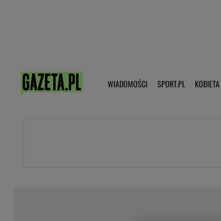
Poczta - Logowanie
Pobierz 
WIADOMOŚCI
SPORT.PL
KOBIETA
DZIECKO
KOBIETA
KULTURA
NEX
WIADOMOŚCI
SPORT
G.PL
Skoki narciarskie
Haps.pl
Ekstraklasa
Wiadomości ze świata
Bundesliga
Sport wiadomości
Liga Mistrzów
Horoskop
Liga Europy
Papież Franiszek
Koszykówka