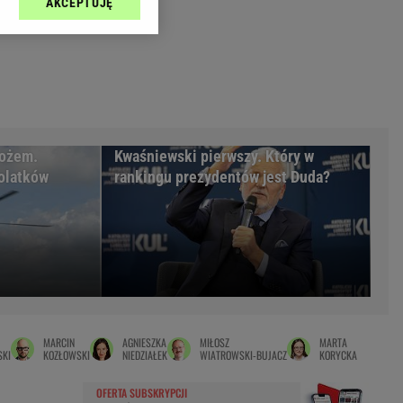
AKCEPTUJĘ
l sp. z o.o., jej
Zielona Góra
ić swoje preferencje
arzania danych poprzez
MAGAZYNY
ych”. Zmiana ustawień
syny
Kuchnia
a
Wysokie Obcasy
ach:
y
 celów identyfikacji.
nożem.
Kwaśniewski pierwszy. Który w
omiar reklam i treści,
rynarka
olatków
rankingu prezydentów jest Duda?
enka za 29zł
zula
 wide
y
to
MARCIN
AGNIESZKA
MIŁOSZ
MARTA
kim obcasie
SKI
KOZŁOWSKI
NIEDZIAŁEK
WIATROWSKI-BUJACZ
KORYCKA
OFERTA SUBSKRYPCJI