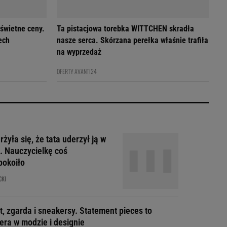
 świetne ceny.
Ta pistacjowa torebka WITTCHEN skradła
ech
nasze serca. Skórzana perełka właśnie trafiła
na wyprzedaż
OFERTY AVANTI24
żyła się, że tata uderzył ją w
. Nauczycielkę coś
pokoiło
CKI
t, zgarda i sneakersy. Statement pieces to
era w modzie i designie