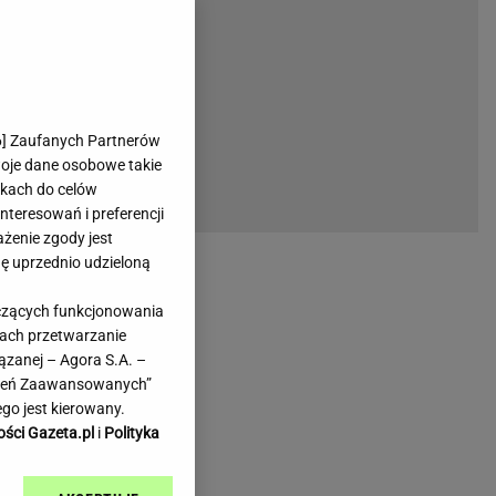
rmienia
Gliwice
Kielce
hodowe
Kraków
Lublin
Łódź
6
] Zaufanych Partnerów
woje dane osobowe takie
Olsztyn
likach do celów
Opole
teresowań i preferencji
e
Płock
ażenie zgody jest
we
Poznań
dę uprzednio udzieloną
Radom
yczących funkcjonowania
Rzeszów
kach przetwarzanie
inowe
Sosnowiec
ązanej – Agora S.A. –
inowe
Szczecin
awień Zaawansowanych”
Melo Radio
Toruń
go jest kierowany.
Trójmiasto
ości Gazeta.pl
i
Polityka
Warszawa
Wrocław