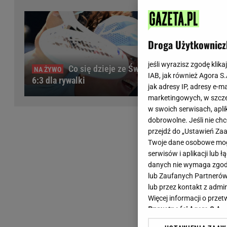
Wiadomości z Polski
Tenis
Plotki na topie
Sporty Walki
Niedziela handlowa
Siatkówka
Droga Użytkownicz
Informacje na bieżąco
PlusLiga
Metro Warszawa
Lekkoatletyka
jeśli wyrazisz zgodę klika
Co się dzieje ze Świątek?
IAB, jak również Agora S
Duży Format
Kolarstwo
6:3 dla rywalki
jak adresy IP, adresy e-m
Pogoda Warszawa
Bieganie
marketingowych, w szcze
Pogoda Kraków
Trening - ćwiczenia
w swoich serwisach, aplik
Pogoda Gdańsk
Ćwiczenia
dobrowolne. Jeśli nie ch
Pogoda Poznań
Dieta - Odżywianie
przejdź do „Ustawień Z
Twoje dane osobowe mogą
Pogoda Wrocław
Jak schudnąć?
serwisów i aplikacji lub
Gazeta na X
Sport - Fitness
danych nie wymaga zgody 
Fitness
lub Zaufanych Partnerów
F1 - Formuła 1
lub przez kontakt z admi
Więcej informacji o prz
Prywatności Agora S.A.