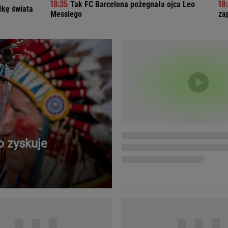
Tak FC Barcelona pożegnała ojca Leo
łkę świata
Telewizor LG O
Messiego
za
 zyskuje
Doda
Kalkulator Poro
Magda Gessler
Kalendarz dni p
Agnieszka Woźniak-Starak
Kalendarz ciąży