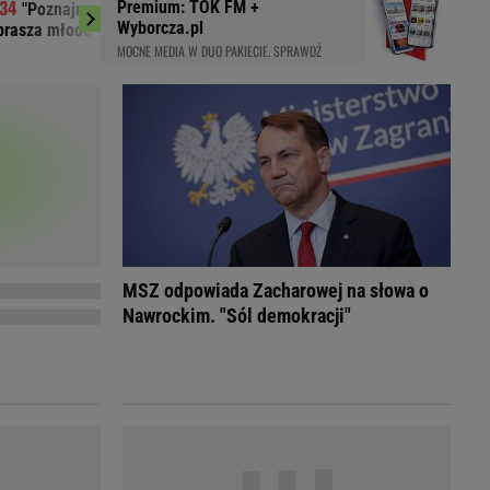
Premium: TOK FM +
"Poznajmy się bliżej". Marta Nawrocka
Najtrudniejszy
LED
Wyborcza.pl
prasza młode Polki
Szansa na rewanż za
MOCNE MEDIA W DUO PAKIECIE. SPRAWDŹ
MSZ odpowiada Zacharowej na słowa o
Nawrockim. "Sól demokracji"
du
Rodzina
łodnych
Wakacje
Sennik