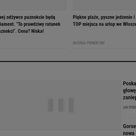
owej odżywce paznokcie będą
Piękne plaże, pyszne jedzenie i
diament. "To prawdziwy ratunek
TOP miejsca na urlop we Włosz
aznokci". Cena? Niska!
MATERIAŁ PROMOCYJNY
Poskar
głowę
zanie
JAN RYBI
Gorse
nowa 