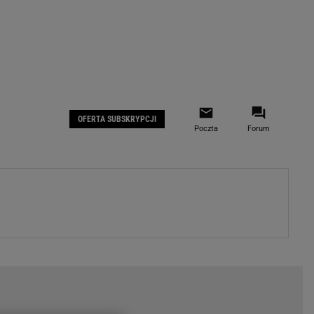
 IOS
Gazeta.pl na Facebooku
OFERTA SUBSKRYPCJI
Poczta
Forum
ZA
WYDARZENIA GOSPODARCZE
LOKALNE
Białystok
Bielsko-Biała
stki
Bydgoszcz
moda
Częstochowa
uże buty
Gorzów Wielkopolski
ecka
Katowice