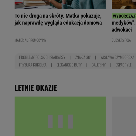
To nie droga na skróty. Matka pokazuje,
jak naprawdę wygląda edukacja domowa
medyków". 
adwokaci
MATERIAŁ PROMOCYJNY
SUBSKRYPCJA
PROBLEMY POLSKICH SIATKARZY
ZNAK Z '30'
WISŁAWA SZYMBORSKA
FRYZURA KUKIEŁKA
ELEGANCKIE BUTY
BALERINY
ESPADRYLE
LETNIE OKAZJE