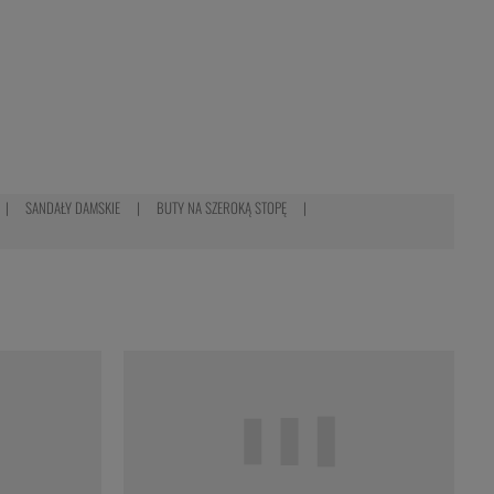
SANDAŁY DAMSKIE
BUTY NA SZEROKĄ STOPĘ