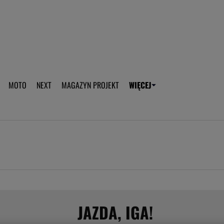
aplikację Gazeta - Android
Pobierz aplikację Gazeta -
MOTO
NEXT
MAGAZYN PROJEKT
WIĘCEJ
T
PLOTEK
SPORT.PL
HOROSKOPY
WEEKEND
TOK FM
WYBORC
ROZRYWKA
ŻYCIE I STYL
Gwiazdy Mundialu
Fryzury
Plotek
Makijaż
Gry online
Magia - Ciekawo
Historie
Wiadomości - 
JAZDA, IGA!
WAGs
Sposób na za d
Anna Lewandowska
Gorączka u dzi