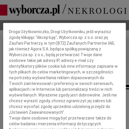
Dbamy o Twoją prywatność
Nekrologi
Odeszli
Poradnik pogrzebowy
Droga Użytkowniczko, Drogi Użytkowniku, jeśli wyrazisz
zgodę klikając "Akceptuję", Wyborcza sp. z o.o. oraz jej
Zaufani Partnerzy, w tym [
872
] Zaufanych Partnerów IAB,
Krystyna Gertruda
jak również Agora S.A. będąca spółką powiązaną z
IMIĘ I NAZWISKO:
Wyborcza sp. z o.o., będą przetwarzać Twoje dane
osobowe takie jak adresy IP, adresy e-mail czy
Warszawa
REGION:
identyfikatory plików cookie lub inne informacje zapisane w
31.07.2009
tych plikach do celów marketingowych, w szczególności
DATA EMISJI:
na potrzeby wyświetlania reklam dopasowanych do
Twoich zainteresowań i preferencji w swoich serwisach,
aplikacjach i w Internecie lub personalizacji treści w nich
wyświetlanych. Wyrażenie zgody jest dobrowolne. Jeśli nie
chcesz wyrazić zgody, chcesz ograniczyć jej zakres lub
Dnia 29 lipca 2009 roku
chcesz wycofać zgodę uprzednio udzieloną przejdź do
„Ustawień Zaawansowanych”.
zmarła w wieku 63 lat
Twoje dane osobowe mogą być przetwarzane także do
celów badania i mierzenia informacji dotyczących