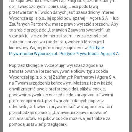
funkcjonowania serwisów i aplikacji lub łączone z danymi
dot. świadczonych Tobie usług. Jeśli podstawą
przetwarzania Twoich danych jest uzasadniony interes
Wyborcza sp. z o.o., jej spółki powiązanej – Agora S.A. – lub
Zaufanych Partnerów, masz prawo wyrazić sprzeciw. Aby
to zrobić przejdź do „Ustawień Zaawansowanych” lub
Krystyna Gertruda
skontaktuj się z administratorem – w zależności od
zakresu sprzeciwu i podmiotu, wobec którego jest
kierowany. Więcej informacji znajdziesz w
Polityce
Prywatności Wyborcza.pl
i
Polityce Prywatności Agora S.A.
Nabożeństwo żałobne odbędzie się
Poprzez kliknięcie "Akceptuję" wyrażasz zgodę na
zainstalowanie i przechowywanie plików typu cookie
dnia l sierpnia 2009 roku o godzinie 11.00
Wyborczej sp. z o. o. jej Zaufanych Partnerów i Agora S.A.
w kościele św. Antoniego oo. Bernardynów
na Twoim urządzeniu końcowym. Możesz też w każdej
przy ul. Czerniakowskiej 2/4,
chwili zmienić swoje preferencje dot. plików cookie,
ponownie wywołując narzędzie do zarządzania Twoimi
po którym nastąpi odprowadzenie
preferencjami dot. przetwarzania danych poprzez
do grobu rodzinnego
odnośnik „Ustawienia prywatności” w stopce serwisu i
przechodząc do sekcji „Ustawienia zaawansowane”.
na Cmentarz Czerniakowski.
Zmiana ustawień plików cookie możliwa jest także za
pomocą ustawień przeglądarki.