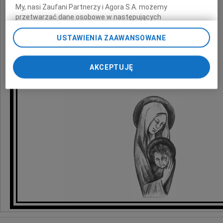
My, nasi Zaufani Partnerzy i Agora S.A. możemy
O czym zawiadamiają
przetwarzać dane osobowe w następujących
celach:
Użycie dokładnych danych geolokalizacyjnych.
pogrążeni w głębokim smutku
Aktywne skanowanie charakterystyki urządzenia do celów
USTAWIENIA ZAAWANSOWANE
identyfikacji. Przechowywanie informacji na urządzeniu lub
dostęp do nich. Spersonalizowane reklamy i treści, pomiar
reklam i treści, badnie odbiorców i ulepszanie usług.
AKCEPTUJĘ
mąż, dzieci i wnuki
Lista Zaufanych Partnerów