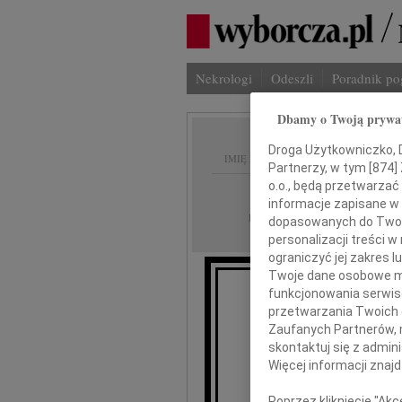
Nekrologi
Odeszli
Poradnik p
Dbamy o Twoją prywa
Droga Użytkowniczko, Dr
IMIĘ I NAZWISKO:
Partnerzy, w tym [
874
]
o.o., będą przetwarzać 
Gdańsk
REGION:
informacje zapisane w
28.12.2011
DATA EMISJI:
dopasowanych do Twoich
personalizacji treści 
ograniczyć jej zakres
Twoje dane osobowe mo
funkcjonowania serwisó
Kto 
przetwarzania Twoich da
Zaufanych Partnerów, 
skontaktuj się z admin
Więcej informacji znaj
Magd
Poprzez kliknięcie "Ak