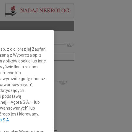
 nekrologów i wspomnień
. z o.o. oraz jej Zaufani
zwisko lub numer ogłoszenia:
ązaną z Wyborcza sp. z
ry plików cookie lub inne
wyświetlania reklam
+ szukanie zaawansowane
ernecie lub
sz wyrazić zgody, chcesz
KROLOGI
 Zaawansowanych”.
8.2026
Gdańsk
 dotyczących
 Piotrze Koleżanki i Koledzy z firmy...
li podstawą
8.2026
Gdańsk
nej – Agora S.A. – lub
 Koleżance Renacie Sęk w trudnych...
aawansowanych” lub
8.2026
Gdańsk
rego jest kierowany.
Piotrowi Widzowi Radnemu Sejmiku...
a S.A.
 Mazurek
03.08.2026
Gdańsk
j Koleżance Beacie Rumińskiej wyrazy...
ypu cookie Wyborczej sp.