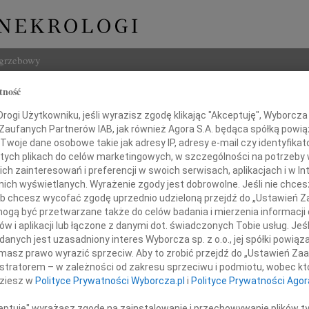
ogrzebowy
tność
Szukaj
ogi Użytkowniku, jeśli wyrazisz zgodę klikając "Akceptuję", Wyborcza sp
Imię i na
 Zaufanych Partnerów IAB, jak również Agora S.A. będąca spółką powi
Twoje dane osobowe takie jak adresy IP, adresy e-mail czy identyfikato
 tych plikach do celów marketingowych, w szczególności na potrzeby 
 zainteresowań i preferencji w swoich serwisach, aplikacjach i w Int
w nich wyświetlanych. Wyrażenie zgody jest dobrowolne. Jeśli nie chce
INNE NE
 lub chcesz wycofać zgodę uprzednio udzieloną przejdź do „Ustawień
06.0
gą być przetwarzane także do celów badania i mierzenia informacji
Drogi
"Nie odchodzi Ten,
w i aplikacji lub łączone z danymi dot. świadczonych Tobie usług. Jeś
05.0
pozostaje w pamięci bliskich".
nych jest uzasadniony interes Wyborcza sp. z o.o., jej spółki powiąza
Nasze
masz prawo wyrazić sprzeciw. Aby to zrobić przejdź do „Ustawień Z
Naszej Koleżance
04.0
istratorem – w zależności od zakresu sprzeciwu i podmiotu, wobec któ
Panu 
dziesz w
Polityce Prywatności Wyborcza.pl
i
Polityce Prywatności Agor
alenie Szestowickiej
Zofia
Nasze
ceptuję" wyrażasz zgodę na zainstalowanie i przechowywanie plików t