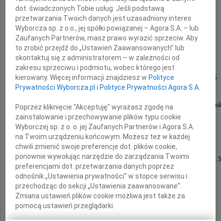
dot. świadczonych Tobie usług. Jeśli podstawą
przetwarzania Twoich danych jest uzasadniony interes
Lucjan Bokiniec
Wyborcza sp. z o.o., jej spółki powiązanej – Agora S.A. – lub
Zaufanych Partnerów, masz prawo wyrazić sprzeciw. Aby
to zrobić przejdź do „Ustawień Zaawansowanych” lub
skontaktuj się z administratorem – w zależności od
wybitny animator kultury
zakresu sprzeciwu i podmiotu, wobec którego jest
wieloletni działacz i członek honorowy GTPS
kierowany. Więcej informacji znajdziesz w
Polityce
Prywatności Wyborcza.pl
i
Polityce Prywatności Agora S.A.
twórca i pierwszy dyrektor
Festiwalu Polskich Filmów Fabularnych w Gdańs
Poprzez kliknięcie "Akceptuję" wyrażasz zgodę na
zainstalowanie i przechowywanie plików typu cookie
Człowiek Wielkiego Serca.
Wyborczej sp. z o. o. jej Zaufanych Partnerów i Agora S.A.
na Twoim urządzeniu końcowym. Możesz też w każdej
Uroczystości pogrzebowe odbędą się
chwili zmienić swoje preferencje dot. plików cookie,
ponownie wywołując narzędzie do zarządzania Twoimi
w czwartek 3 września 2009 roku o godzinie 14.
preferencjami dot. przetwarzania danych poprzez
w nowej kaplicy Cmentarza Srebrzysko
odnośnik „Ustawienia prywatności” w stopce serwisu i
przechodząc do sekcji „Ustawienia zaawansowane”.
w Gdańsku-Wrzeszczu.
Zmiana ustawień plików cookie możliwa jest także za
pomocą ustawień przeglądarki.
Przyjaciele