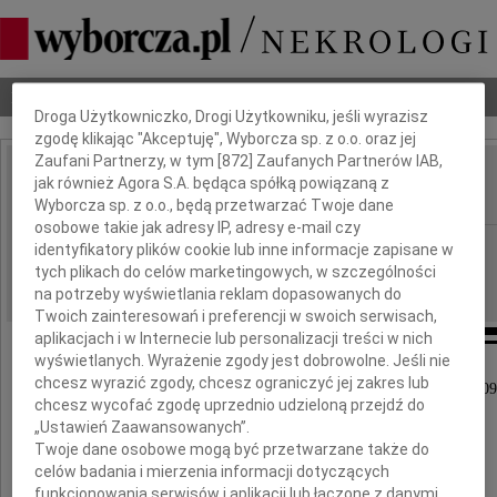
Dbamy o Twoją prywatność
Nekrologi
Odeszli
Poradnik pogrzebowy
Droga Użytkowniczko, Drogi Użytkowniku, jeśli wyrazisz
zgodę klikając "Akceptuję", Wyborcza sp. z o.o. oraz jej
Zaufani Partnerzy, w tym [
872
] Zaufanych Partnerów IAB,
Lucjan Bokiniec
jak również Agora S.A. będąca spółką powiązaną z
IMIĘ I NAZWISKO:
Wyborcza sp. z o.o., będą przetwarzać Twoje dane
osobowe takie jak adresy IP, adresy e-mail czy
Gdańsk
REGION:
identyfikatory plików cookie lub inne informacje zapisane w
tych plikach do celów marketingowych, w szczególności
02.09.2009
DATA EMISJI:
na potrzeby wyświetlania reklam dopasowanych do
Twoich zainteresowań i preferencji w swoich serwisach,
aplikacjach i w Internecie lub personalizacji treści w nich
wyświetlanych. Wyrażenie zgody jest dobrowolne. Jeśli nie
chcesz wyrazić zgody, chcesz ograniczyć jej zakres lub
Z głębokim żalem zawiadamiamy, iż 30 sierpnia 2009
chcesz wycofać zgodę uprzednio udzieloną przejdź do
odszedł od nas na zawsze
„Ustawień Zaawansowanych”.
Twoje dane osobowe mogą być przetwarzane także do
celów badania i mierzenia informacji dotyczących
funkcjonowania serwisów i aplikacji lub łączone z danymi