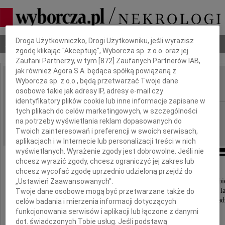
Dbamy o Twoją prywatność
Droga Użytkowniczko, Drogi Użytkowniku, jeśli wyrazisz
Nekrologi
Odeszli
Poradnik pogrzebowy
zgodę klikając "Akceptuję", Wyborcza sp. z o.o. oraz jej
Zaufani Partnerzy, w tym [
872
] Zaufanych Partnerów IAB,
jak również Agora S.A. będąca spółką powiązaną z
Romuald Stawiarski
Wyborcza sp. z o.o., będą przetwarzać Twoje dane
IMIĘ I NAZWISKO:
osobowe takie jak adresy IP, adresy e-mail czy
identyfikatory plików cookie lub inne informacje zapisane w
Kraków
tych plikach do celów marketingowych, w szczególności
REGION:
na potrzeby wyświetlania reklam dopasowanych do
21.12.2011
DATA EMISJI:
Twoich zainteresowań i preferencji w swoich serwisach,
aplikacjach i w Internecie lub personalizacji treści w nich
wyświetlanych. Wyrażenie zgody jest dobrowolne. Jeśli nie
chcesz wyrazić zgody, chcesz ograniczyć jej zakres lub
chcesz wycofać zgodę uprzednio udzieloną przejdź do
Z głębokim żalem zawiadamiamy,
że dnia 16 grudnia 2011 roku, po ciężkiej chorobi
„Ustawień Zaawansowanych”.
opatrzony świętymi sakramentami, w wieku 72 la
Twoje dane osobowe mogą być przetwarzane także do
zmarł nasz najukochańszy Mąż, Ojciec, Teść i Dziad
celów badania i mierzenia informacji dotyczących
funkcjonowania serwisów i aplikacji lub łączone z danymi
dot. świadczonych Tobie usług. Jeśli podstawą