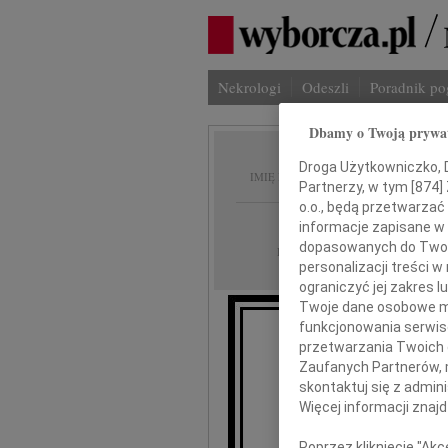
Nekrologi
Odeszli
Poradnik p
Dbamy o Twoją prywa
Marian
Droga Użytkowniczko, Dr
IMIĘ I NAZWISKO:
Partnerzy, w tym [
874
]
o.o., będą przetwarzać 
Częstochowa
REGION:
informacje zapisane w
dopasowanych do Twoich
20.12.2011
DATA EMISJI:
personalizacji treści 
ograniczyć jej zakres
Twoje dane osobowe mo
funkcjonowania serwisó
przetwarzania Twoich da
Zaufanych Partnerów, 
A
skontaktuj się z admin
Więcej informacji znaj
Głów
Poprzez kliknięcie "Ak