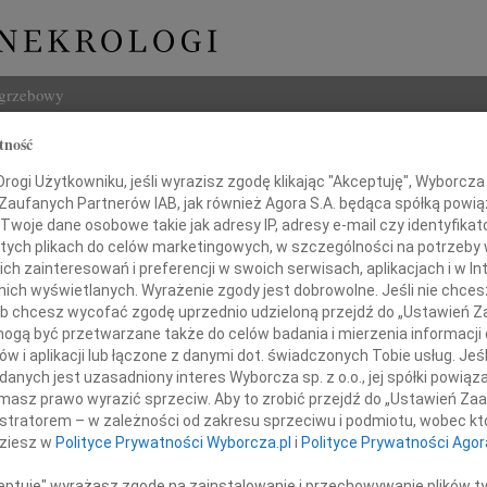
ogrzebowy
tność
Szukaj
 Latosiński
ogi Użytkowniku, jeśli wyrazisz zgodę klikając "Akceptuję", Wyborcza sp
Imię i na
 Zaufanych Partnerów IAB, jak również Agora S.A. będąca spółką powi
Twoje dane osobowe takie jak adresy IP, adresy e-mail czy identyfikato
 tych plikach do celów marketingowych, w szczególności na potrzeby 
 zainteresowań i preferencji w swoich serwisach, aplikacjach i w Int
w nich wyświetlanych. Wyrażenie zgody jest dobrowolne. Jeśli nie chce
INNE NE
 lub chcesz wycofać zgodę uprzednio udzieloną przejdź do „Ustawień
Grzeg
gą być przetwarzane także do celów badania i mierzenia informacji
Z żal
w i aplikacji lub łączone z danymi dot. świadczonych Tobie usług. Jeś
Grzeg
nych jest uzasadniony interes Wyborcza sp. z o.o., jej spółki powiąza
Pani
Z żal
masz prawo wyrazić sprzeciw. Aby to zrobić przejdź do „Ustawień Z
22.0
nnie Latosińskiej
istratorem – w zależności od zakresu sprzeciwu i podmiotu, wobec któ
Wyraz
dziesz w
Polityce Prywatności Wyborcza.pl
i
Polityce Prywatności Agor
nej Księgowej SM " Północ"
15.0
Pani 
ceptuję" wyrażasz zgodę na zainstalowanie i przechowywanie plików t