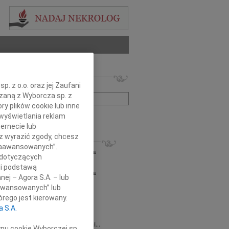
 nekrologów i wspomnień
. z o.o. oraz jej Zaufani
zwisko lub numer ogłoszenia:
ązaną z Wyborcza sp. z
ry plików cookie lub inne
wyświetlania reklam
+ szukanie zaawansowane
ernecie lub
sz wyrazić zgody, chcesz
KROLOGI
 Zaawansowanych”.
orz Lipowski
06.08.2026
Częstochowa
 dotyczących
em przyjęliśmy wiadomość o śmierci...
li podstawą
orz Lipowski
05.08.2026
Częstochowa
nej – Agora S.A. – lub
em przyjęliśmy wiadomość o śmierci...
aawansowanych” lub
6.2026
Częstochowa
rego jest kierowany.
y głębokiego współczucia oraz...
a S.A.
6.2026
Częstochowa
Joannie Jędrzejowskiej-Prokop radczyni...
ypu cookie Wyborczej sp.