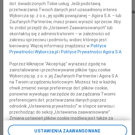
najukochańsza Mama i Babcia
dot. świadczonych Tobie usług. Jeśli podstawą
przetwarzania Twoich danych jest uzasadniony interes
osoba głęboko wierząca, zawsze ofiarna, o niezwykłej dobroci serca, od
Wyborcza sp. z o.o., jej spółki powiązanej – Agora S.A. – lub
Świętymi Sakramentami,
Zaufanych Partnerów, masz prawo wyrazić sprzeciw. Aby
dnia 15 grudnia 2011 roku, w wieku 78 lat,
to zrobić przejdź do „Ustawień Zaawansowanych” lub
do końca uśmiechnięta pomimo cierpienia.
skontaktuj się z administratorem – w zależności od
Nabożeństwo żałobne odprawione zostanie
zakresu sprzeciwu i podmiotu, wobec którego jest
19 grudnia 2011 roku o godzinie 14.00
kierowany. Więcej informacji znajdziesz w
Polityce
w Kaplicy na Cmentarzu Salwatorskim,
Prywatności Wyborcza.pl
i
Polityce Prywatności Agora S.A.
po czym nastąpi odprowadzenie Zmarłej
na miejsce wiecznego spoczynku.
Poprzez kliknięcie "Akceptuję" wyrażasz zgodę na
zainstalowanie i przechowywanie plików typu cookie
Wyborczej sp. z o. o. jej Zaufanych Partnerów i Agora S.A.
dzieci i wnuki
na Twoim urządzeniu końcowym. Możesz też w każdej
chwili zmienić swoje preferencje dot. plików cookie,
ponownie wywołując narzędzie do zarządzania Twoimi
preferencjami dot. przetwarzania danych poprzez
odnośnik „Ustawienia prywatności” w stopce serwisu i
przechodząc do sekcji „Ustawienia zaawansowane”.
Zmiana ustawień plików cookie możliwa jest także za
pomocą ustawień przeglądarki.
USTAWIENIA ZAAWANSOWANE