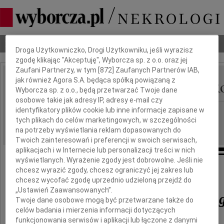
Dbamy o Twoją prywatność
Nekrologi
Odeszli
Poradnik pogrzebowy
Droga Użytkowniczko, Drogi Użytkowniku, jeśli wyrazisz
zgodę klikając "Akceptuję", Wyborcza sp. z o.o. oraz jej
Zaufani Partnerzy, w tym [
872
] Zaufanych Partnerów IAB,
jak również Agora S.A. będąca spółką powiązaną z
Wiesława Nawrocka - R
IMIĘ I NAZWISKO:
Wyborcza sp. z o.o., będą przetwarzać Twoje dane
osobowe takie jak adresy IP, adresy e-mail czy
identyfikatory plików cookie lub inne informacje zapisane w
Kraków
REGION:
tych plikach do celów marketingowych, w szczególności
17.12.2011
DATA EMISJI:
na potrzeby wyświetlania reklam dopasowanych do
Twoich zainteresowań i preferencji w swoich serwisach,
aplikacjach i w Internecie lub personalizacji treści w nich
wyświetlanych. Wyrażenie zgody jest dobrowolne. Jeśli nie
chcesz wyrazić zgody, chcesz ograniczyć jej zakres lub
Mgr inż. geolog
chcesz wycofać zgodę uprzednio udzieloną przejdź do
„Ustawień Zaawansowanych”.
Wiesława Nawrocka-Ro
Twoje dane osobowe mogą być przetwarzane także do
celów badania i mierzenia informacji dotyczących
funkcjonowania serwisów i aplikacji lub łączone z danymi