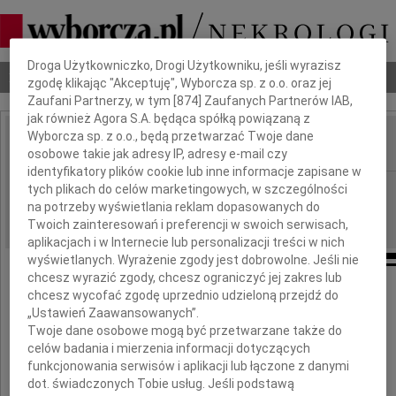
Dbamy o Twoją prywatność
Droga Użytkowniczko, Drogi Użytkowniku, jeśli wyrazisz
Nekrologi
Odeszli
Poradnik pogrzebowy
zgodę klikając "Akceptuję", Wyborcza sp. z o.o. oraz jej
Zaufani Partnerzy, w tym [
874
] Zaufanych Partnerów IAB,
jak również Agora S.A. będąca spółką powiązaną z
Wyborcza sp. z o.o., będą przetwarzać Twoje dane
osobowe takie jak adresy IP, adresy e-mail czy
IMIĘ I NAZWISKO:
identyfikatory plików cookie lub inne informacje zapisane w
Warszawa, Łódź
tych plikach do celów marketingowych, w szczególności
REGION:
na potrzeby wyświetlania reklam dopasowanych do
02.12.2009
DATA EMISJI:
Twoich zainteresowań i preferencji w swoich serwisach,
aplikacjach i w Internecie lub personalizacji treści w nich
wyświetlanych. Wyrażenie zgody jest dobrowolne. Jeśli nie
chcesz wyrazić zgody, chcesz ograniczyć jej zakres lub
chcesz wycofać zgodę uprzednio udzieloną przejdź do
Naszej Drogiej Koleżance
„Ustawień Zaawansowanych”.
Twoje dane osobowe mogą być przetwarzane także do
celów badania i mierzenia informacji dotyczących
Kindze Karasiewicz
funkcjonowania serwisów i aplikacji lub łączone z danymi
dot. świadczonych Tobie usług. Jeśli podstawą