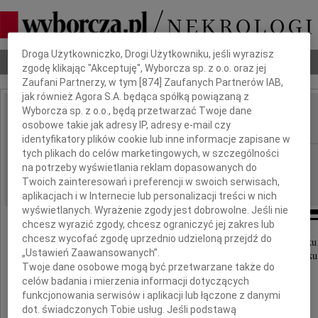
Dbamy o Twoją prywatność
Droga Użytkowniczko, Drogi Użytkowniku, jeśli wyrazisz
Nekrologi
Odeszli
Poradnik pogrzebowy
zgodę klikając "Akceptuję", Wyborcza sp. z o.o. oraz jej
Zaufani Partnerzy, w tym [
874
] Zaufanych Partnerów IAB,
jak również Agora S.A. będąca spółką powiązaną z
Wyborcza sp. z o.o., będą przetwarzać Twoje dane
Jan Wołosewicz
osobowe takie jak adresy IP, adresy e-mail czy
IMIĘ I NAZWISKO:
identyfikatory plików cookie lub inne informacje zapisane w
tych plikach do celów marketingowych, w szczególności
Kraków
REGION:
na potrzeby wyświetlania reklam dopasowanych do
16.12.2011
DATA EMISJI:
Twoich zainteresowań i preferencji w swoich serwisach,
aplikacjach i w Internecie lub personalizacji treści w nich
wyświetlanych. Wyrażenie zgody jest dobrowolne. Jeśli nie
chcesz wyrazić zgody, chcesz ograniczyć jej zakres lub
chcesz wycofać zgodę uprzednio udzieloną przejdź do
Z żalem zawiadamiamy, że 6 grudnia 2011 roku
„Ustawień Zaawansowanych”.
zginął tragicznie w wypadku samochodowym w wieku 
Twoje dane osobowe mogą być przetwarzane także do
celów badania i mierzenia informacji dotyczących
funkcjonowania serwisów i aplikacji lub łączone z danymi
dot. świadczonych Tobie usług. Jeśli podstawą