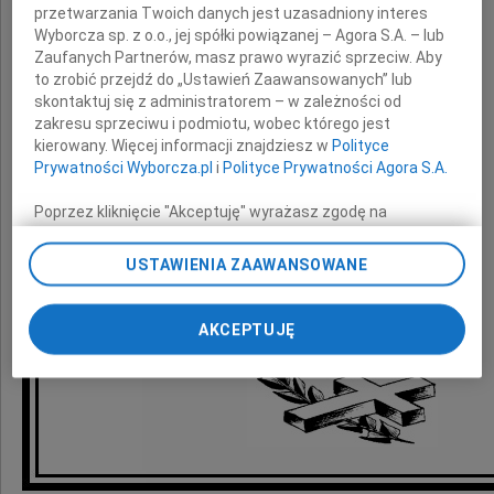
przetwarzania Twoich danych jest uzasadniony interes
Wyborcza sp. z o.o., jej spółki powiązanej – Agora S.A. – lub
Zaufanych Partnerów, masz prawo wyrazić sprzeciw. Aby
Wyrazy głębokiego współczucia
to zrobić przejdź do „Ustawień Zaawansowanych” lub
skontaktuj się z administratorem – w zależności od
zakresu sprzeciwu i podmiotu, wobec którego jest
Rodzinie
kierowany. Więcej informacji znajdziesz w
Polityce
Prywatności Wyborcza.pl
i
Polityce Prywatności Agora S.A.
Poprzez kliknięcie "Akceptuję" wyrażasz zgodę na
składają
zainstalowanie i przechowywanie plików typu cookie
Wyborczej sp. z o. o. jej Zaufanych Partnerów i Agora S.A.
USTAWIENIA ZAAWANSOWANE
koleżanki i koledzy
na Twoim urządzeniu końcowym. Możesz też w każdej
z NextiraOne Polska
chwili zmienić swoje preferencje dot. plików cookie,
ponownie wywołując narzędzie do zarządzania Twoimi
AKCEPTUJĘ
preferencjami dot. przetwarzania danych poprzez
odnośnik „Ustawienia prywatności” w stopce serwisu i
przechodząc do sekcji „Ustawienia zaawansowane”.
Zmiana ustawień plików cookie możliwa jest także za
pomocą ustawień przeglądarki.
My, nasi Zaufani Partnerzy i Agora S.A. możemy