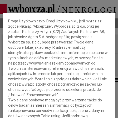
Dbamy o Twoją prywatność
Droga Użytkowniczko, Drogi Użytkowniku, jeśli wyrazisz
Nekrologi
Odeszli
Poradnik pogrzebowy
zgodę klikając "Akceptuję", Wyborcza sp. z o.o. oraz jej
Zaufani Partnerzy, w tym [
872
] Zaufanych Partnerów IAB,
jak również Agora S.A. będąca spółką powiązaną z
Wyborcza sp. z o.o., będą przetwarzać Twoje dane
Dariusz Tabor
IMIĘ I NAZWISKO:
osobowe takie jak adresy IP, adresy e-mail czy
identyfikatory plików cookie lub inne informacje zapisane w
tych plikach do celów marketingowych, w szczególności
cała Polska
REGION:
na potrzeby wyświetlania reklam dopasowanych do
02.12.2009
DATA EMISJI:
Twoich zainteresowań i preferencji w swoich serwisach,
aplikacjach i w Internecie lub personalizacji treści w nich
wyświetlanych. Wyrażenie zgody jest dobrowolne. Jeśli nie
chcesz wyrazić zgody, chcesz ograniczyć jej zakres lub
chcesz wycofać zgodę uprzednio udzieloną przejdź do
Z głębokim smutkiem i żalem
„Ustawień Zaawansowanych”.
przyjęliśmy wiadomość o tragicznej śmierci
Twoje dane osobowe mogą być przetwarzane także do
naszego Kolegi
celów badania i mierzenia informacji dotyczących
funkcjonowania serwisów i aplikacji lub łączone z danymi
Dariusza Tabora
dot. świadczonych Tobie usług. Jeśli podstawą