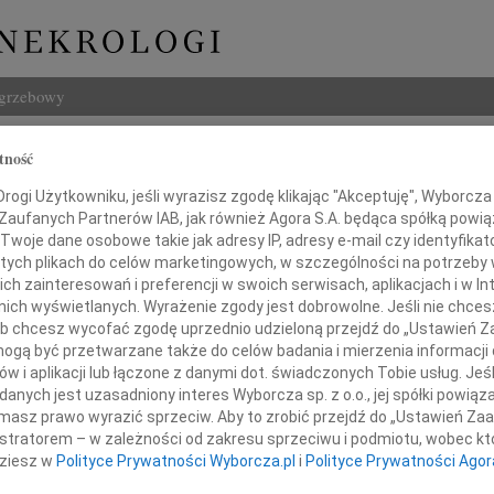
ogrzebowy
Szukaj
tność
Imię i na
ogi Użytkowniku, jeśli wyrazisz zgodę klikając "Akceptuję", Wyborcza sp
 Zaufanych Partnerów IAB, jak również Agora S.A. będąca spółką powi
Twoje dane osobowe takie jak adresy IP, adresy e-mail czy identyfikato
 tych plikach do celów marketingowych, w szczególności na potrzeby 
 zainteresowań i preferencji w swoich serwisach, aplikacjach i w Int
INNE NE
w nich wyświetlanych. Wyrażenie zgody jest dobrowolne. Jeśli nie chce
Asia
 lub chcesz wycofać zgodę uprzednio udzieloną przejdź do „Ustawień
Asia 
gą być przetwarzane także do celów badania i mierzenia informacji
Małgo
w i aplikacji lub łączone z danymi dot. świadczonych Tobie usług. Jeś
Koleżance
Z żal
nych jest uzasadniony interes Wyborcza sp. z o.o., jej spółki powiąza
masz prawo wyrazić sprzeciw. Aby to zrobić przejdź do „Ustawień Z
Janus
Janus
istratorem – w zależności od zakresu sprzeciwu i podmiotu, wobec któ
dziesz w
Polityce Prywatności Wyborcza.pl
i
Polityce Prywatności Agor
Wacła
wie Czerwińskiej
W dni