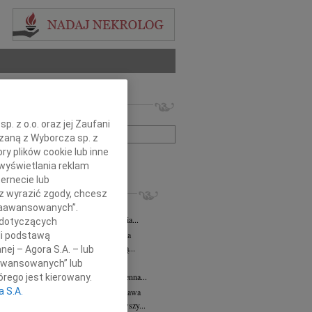
 nekrologów i wspomnień
zwisko lub numer ogłoszenia:
. z o.o. oraz jej Zaufani
ązaną z Wyborcza sp. z
ry plików cookie lub inne
+ szukanie zaawansowane
wyświetlania reklam
ernecie lub
KROLOGI
sz wyrazić zgody, chcesz
 Kułakowska
07.08.2026
Warszawa
 Zaawansowanych”.
Kułakowska 8 czerwca 1984 - 9 sierpnia...
 dotyczących
rzata Kościelska
07.08.2026
Warszawa
li podstawą
em żegnam prof. Małgorzatę Kościelską...
nej – Agora S.A. – lub
aawansowanych” lub
z Goetze
07.08.2026
Warszawa
z Goetze adwokat 9 lat bez Ciebie Bożenna...
rego jest kierowany.
a S.A.
wa Stec-Myśliwska
07.08.2026
Warszawa
u 4 sierpnia 2026 roku zmarła przeżywszy...