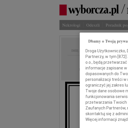
Nekrologi
Odeszli
Poradnik p
Dbamy o Twoją prywa
IMIĘ I NAZWISKO:
Droga Użytkowniczko, Dr
Partnerzy, w tym [
872
]
Warszawa
REGION:
o.o., będą przetwarzać 
informacje zapisane w
02.09.2009
DATA EMISJI:
dopasowanych do Twoich
personalizacji treści 
ograniczyć jej zakres
Twoje dane osobowe mo
funkcjonowania serwisó
przetwarzania Twoich da
Zaufanych Partnerów, 
skontaktuj się z admin
Więcej informacji znaj
E