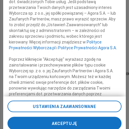
dot. świadczonych Tobie usług. Jeśli podstawą
przetwarzania Twoich danych jest uzasadniony interes
Wyborcza sp. z o.o., jej spółki powiązanej – Agora S.A. – lub
prof. dr hab.
Zaufanych Partnerów, masz prawo wyrazić sprzeciw. Aby
to zrobić przejdź do „Ustawień Zaawansowanych” lub
Zygmunt Bocheński
skontaktuj się z administratorem – w zależności od
zakresu sprzeciwu i podmiotu, wobec którego jest
kierowany. Więcej informacji znajdziesz w
Polityce
ornitolog i paleontolog,
Prywatności Wyborcza.pl
i
Polityce Prywatności Agora S.A.
długoletni pracownik Instytutu Systematyki
i Ewolucji Zwierząt PAN w Krakowie.
Poprzez kliknięcie "Akceptuję" wyrażasz zgodę na
zainstalowanie i przechowywanie plików typu cookie
Msza święta żałobna zostanie odprawiona
Wyborczej sp. z o. o. jej Zaufanych Partnerów i Agora S.A.
w czwartek 3 grudnia 2009 roku o godzinie 12.0
na Twoim urządzeniu końcowym. Możesz też w każdej
na Cmentarzu Salwatorskim w Krakowie,
chwili zmienić swoje preferencje dot. plików cookie,
po czym nastąpi odprowadzenie Zmarłego
ponownie wywołując narzędzie do zarządzania Twoimi
do grobu rodzinnego.
preferencjami dot. przetwarzania danych poprzez
odnośnik „Ustawienia prywatności” w stopce serwisu i
przechodząc do sekcji „Ustawienia zaawansowane”.
USTAWIENIA ZAAWANSOWANE
żona, dzieci, wnuki i rodzina
Zmiana ustawień plików cookie możliwa jest także za
pomocą ustawień przeglądarki.
Zamiast kwiatów prosimy o wsparcie
AKCEPTUJĘ
Hospicjum imienia św. Łazarza w Krakowie.
My, nasi Zaufani Partnerzy i Agora S.A. możemy