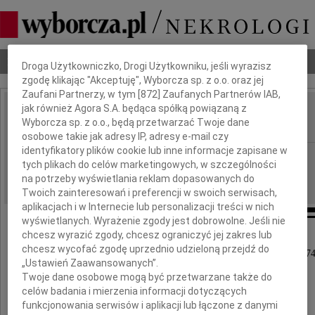
Dbamy o Twoją prywatność
Nekrologi
Odeszli
Poradnik pogrzebowy
Droga Użytkowniczko, Drogi Użytkowniku, jeśli wyrazisz
zgodę klikając "Akceptuję", Wyborcza sp. z o.o. oraz jej
Zaufani Partnerzy, w tym [
872
] Zaufanych Partnerów IAB,
jak również Agora S.A. będąca spółką powiązaną z
Zygmunt Bocheński
Wyborcza sp. z o.o., będą przetwarzać Twoje dane
IMIĘ I NAZWISKO:
osobowe takie jak adresy IP, adresy e-mail czy
identyfikatory plików cookie lub inne informacje zapisane w
Kraków
REGION:
tych plikach do celów marketingowych, w szczególności
01.12.2009
DATA EMISJI:
na potrzeby wyświetlania reklam dopasowanych do
Twoich zainteresowań i preferencji w swoich serwisach,
aplikacjach i w Internecie lub personalizacji treści w nich
wyświetlanych. Wyrażenie zgody jest dobrowolne. Jeśli nie
chcesz wyrazić zgody, chcesz ograniczyć jej zakres lub
Z głębokim żalem zawiadamiamy,
chcesz wycofać zgodę uprzednio udzieloną przejdź do
że w dniu 28 listopada 2009 roku zmarł w wieku 74
„Ustawień Zaawansowanych”.
nasz ukochany Mąż, Tata i Dziadzio
Twoje dane osobowe mogą być przetwarzane także do
celów badania i mierzenia informacji dotyczących
funkcjonowania serwisów i aplikacji lub łączone z danymi