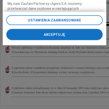
Wydziału Inżynierii Kształtowania Środowiska i Geod
My, nasi Zaufani Partnerzy i Agora S.A. możemy
przetwarzać dane osobowe w następujących
Uniwersytetu Przyrodniczego we Wrocławiu
celach:
Użycie dokładnych danych geolokalizacyjnych.
Aktywne skanowanie charakterystyki urządzenia do celów
USTAWIENIA ZAAWANSOWANE
identyfikacji. Przechowywanie informacji na urządzeniu lub
dostęp do nich. Spersonalizowane reklamy i treści, pomiar
Inne kondolencje
reklam i treści, badnie odbiorców i ulepszanie usług.
AKCEPTUJĘ
Lista Zaufanych Partnerów
Wyrazy głębokiego współczucia Rodzinie Zmarłego dr. hab. inż. Stanisława Klina p
Przyrodniczego we Wrocławiu składają Dziekan i Rada Wydziału Budownictwa Lądo
Z głębokim żalem i smutkiem przyjęliśmy wiadomość o śmierci bliskiego nam współ
Klina Rodzinie i Przyjaciołom składamy wyrazy szczerego współczucia...
Z głębokim żalem zawiadamiamy, że w dniu 26 listopada 2009 roku zmarł nasz ukoch
Dziadziuś Stanisław Klin Msza żałobna odprawiona zostanie dnia 3 grudnia 2009 rok