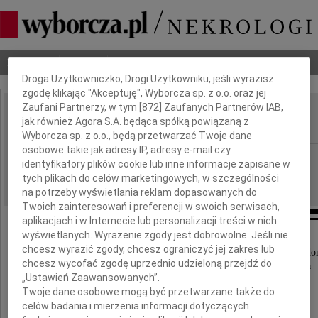
Dbamy o Twoją prywatność
Nekrologi
Odeszli
Poradnik pogrzebowy
Droga Użytkowniczko, Drogi Użytkowniku, jeśli wyrazisz
zgodę klikając "Akceptuję", Wyborcza sp. z o.o. oraz jej
Zaufani Partnerzy, w tym [
872
] Zaufanych Partnerów IAB,
Stanisław Klin
jak również Agora S.A. będąca spółką powiązaną z
IMIĘ I NAZWISKO:
Wyborcza sp. z o.o., będą przetwarzać Twoje dane
osobowe takie jak adresy IP, adresy e-mail czy
Wrocław
REGION:
identyfikatory plików cookie lub inne informacje zapisane w
01.12.2009
tych plikach do celów marketingowych, w szczególności
DATA EMISJI:
na potrzeby wyświetlania reklam dopasowanych do
Twoich zainteresowań i preferencji w swoich serwisach,
aplikacjach i w Internecie lub personalizacji treści w nich
wyświetlanych. Wyrażenie zgody jest dobrowolne. Jeśli nie
chcesz wyrazić zgody, chcesz ograniczyć jej zakres lub
Z prawdziwym żalem i smutkiem przyjęliśmy wiado
chcesz wycofać zgodę uprzednio udzieloną przejdź do
o śmierci naszego Kolegi i Współpracownika
„Ustawień Zaawansowanych”.
Twoje dane osobowe mogą być przetwarzane także do
celów badania i mierzenia informacji dotyczących