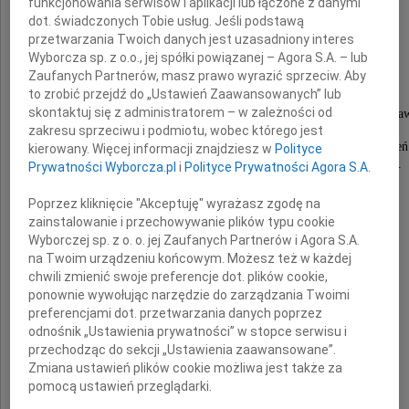
funkcjonowania serwisów i aplikacji lub łączone z danymi
dot. świadczonych Tobie usług. Jeśli podstawą
dr. hab. inż.
przetwarzania Twoich danych jest uzasadniony interes
Wyborcza sp. z o.o., jej spółki powiązanej – Agora S.A. – lub
Stanisława Klina
Zaufanych Partnerów, masz prawo wyrazić sprzeciw. Aby
to zrobić przejdź do „Ustawień Zaawansowanych” lub
skontaktuj się z administratorem – w zależności od
profesora Uniwersytetu Przyrodniczego we Wrocła
zakresu sprzeciwu i podmiotu, wobec którego jest
nieodżałowanego nauczyciela i wychowawcy wielu pokoleń
kierowany. Więcej informacji znajdziesz w
Polityce
wybitnego specjalisty z zakresu budownictwa.
Prywatności Wyborcza.pl
i
Polityce Prywatności Agora S.A.
Poprzez kliknięcie "Akceptuję" wyrażasz zgodę na
Rodzinie i Najbliższym
zainstalowanie i przechowywanie plików typu cookie
Wyborczej sp. z o. o. jej Zaufanych Partnerów i Agora S.A.
na Twoim urządzeniu końcowym. Możesz też w każdej
chwili zmienić swoje preferencje dot. plików cookie,
składamy
ponownie wywołując narzędzie do zarządzania Twoimi
preferencjami dot. przetwarzania danych poprzez
wyrazy szczerego współczucia
odnośnik „Ustawienia prywatności” w stopce serwisu i
przechodząc do sekcji „Ustawienia zaawansowane”.
Zmiana ustawień plików cookie możliwa jest także za
Dyrektor, koledzy i współpracownicy
pomocą ustawień przeglądarki.
z Instytutu Inżynierii Środowiska