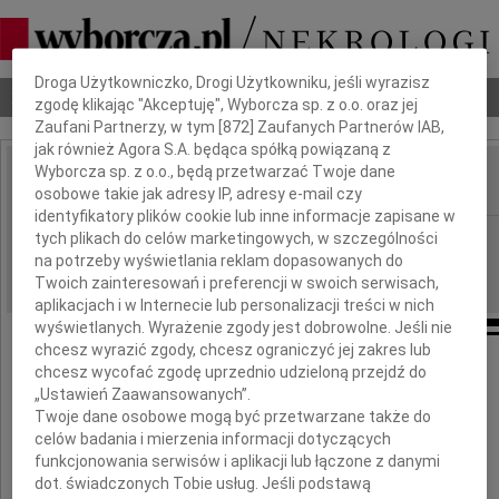
Dbamy o Twoją prywatność
Droga Użytkowniczko, Drogi Użytkowniku, jeśli wyrazisz
Nekrologi
Odeszli
Poradnik pogrzebowy
zgodę klikając "Akceptuję", Wyborcza sp. z o.o. oraz jej
Zaufani Partnerzy, w tym [
872
] Zaufanych Partnerów IAB,
jak również Agora S.A. będąca spółką powiązaną z
Wyborcza sp. z o.o., będą przetwarzać Twoje dane
osobowe takie jak adresy IP, adresy e-mail czy
IMIĘ I NAZWISKO:
identyfikatory plików cookie lub inne informacje zapisane w
Zielona Góra
tych plikach do celów marketingowych, w szczególności
REGION:
na potrzeby wyświetlania reklam dopasowanych do
30.11.2011
DATA EMISJI:
Twoich zainteresowań i preferencji w swoich serwisach,
aplikacjach i w Internecie lub personalizacji treści w nich
wyświetlanych. Wyrażenie zgody jest dobrowolne. Jeśli nie
chcesz wyrazić zgody, chcesz ograniczyć jej zakres lub
Panu
chcesz wycofać zgodę uprzednio udzieloną przejdź do
„Ustawień Zaawansowanych”.
Twoje dane osobowe mogą być przetwarzane także do
Januszowi Dudojciowi
celów badania i mierzenia informacji dotyczących
funkcjonowania serwisów i aplikacji lub łączone z danymi
radnemu Powiatu Żarskiego
dot. świadczonych Tobie usług. Jeśli podstawą