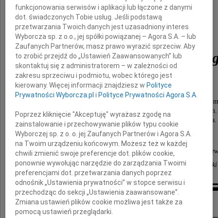
funkcjonowania serwisów i aplikacji lub łączone z danymi
dot. świadczonych Tobie usług. Jeśli podstawą
prof. dr. hab. n. med.
przetwarzania Twoich danych jest uzasadniony interes
Wyborcza sp. z o.o., jej spółki powiązanej – Agora S.A. – lub
Zaufanych Partnerów, masz prawo wyrazić sprzeciw. Aby
Leszka Ceremużyńskie
to zrobić przejdź do „Ustawień Zaawansowanych” lub
skontaktuj się z administratorem – w zależności od
zakresu sprzeciwu i podmiotu, wobec którego jest
wybitnego kardiologa
kierowany. Więcej informacji znajdziesz w
Polityce
Prywatności Wyborcza.pl
i
Polityce Prywatności Agora S.A.
nieodżałowanego Kolegę, z którym kończyliśmy studia 
Potrafił nieść pomoc wszystkim potrzebującym.
Poprzez kliknięcie "Akceptuję" wyrażasz zgodę na
Był centralną osobowością naszego środowiska.
zainstalowanie i przechowywanie plików typu cookie
Łączy nas wiele wspólnych przeżyć
Wyborczej sp. z o. o. jej Zaufanych Partnerów i Agora S.A.
na Twoim urządzeniu końcowym. Możesz też w każdej
Maryla i Eugeniusz Grzegrzółkowie, Anielka Leśniew
chwili zmienić swoje preferencje dot. plików cookie,
ponownie wywołując narzędzie do zarządzania Twoimi
Roma Rokicka-Milewska, Eugeniusz Sokołowski
preferencjami dot. przetwarzania danych poprzez
odnośnik „Ustawienia prywatności” w stopce serwisu i
przechodząc do sekcji „Ustawienia zaawansowane”.
Inne kondolencje
Zmiana ustawień plików cookie możliwa jest także za
pomocą ustawień przeglądarki.