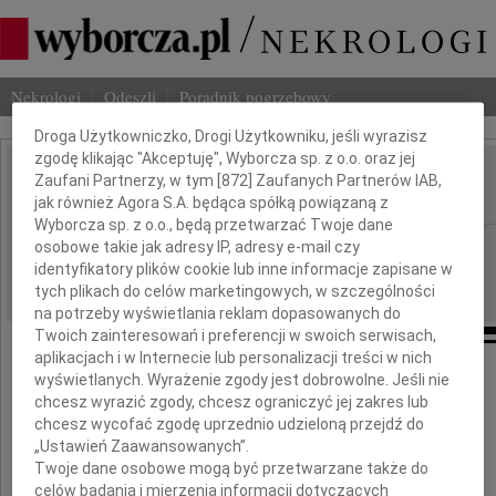
Nekrologi
Odeszli
Poradnik pogrzebowy
Dbamy o Twoją prywatność
Droga Użytkowniczko, Drogi Użytkowniku, jeśli wyrazisz
zgodę klikając "Akceptuję", Wyborcza sp. z o.o. oraz jej
Leszek Ceremużyński
Zaufani Partnerzy, w tym [
872
] Zaufanych Partnerów IAB,
IMIĘ I NAZWISKO:
jak również Agora S.A. będąca spółką powiązaną z
Wyborcza sp. z o.o., będą przetwarzać Twoje dane
Warszawa
osobowe takie jak adresy IP, adresy e-mail czy
REGION:
identyfikatory plików cookie lub inne informacje zapisane w
01.12.2009
DATA EMISJI:
tych plikach do celów marketingowych, w szczególności
na potrzeby wyświetlania reklam dopasowanych do
Twoich zainteresowań i preferencji w swoich serwisach,
aplikacjach i w Internecie lub personalizacji treści w nich
Z głębokim bólem żegnamy
wyświetlanych. Wyrażenie zgody jest dobrowolne. Jeśli nie
chcesz wyrazić zgody, chcesz ograniczyć jej zakres lub
chcesz wycofać zgodę uprzednio udzieloną przejdź do
„Ustawień Zaawansowanych”.
Twoje dane osobowe mogą być przetwarzane także do
celów badania i mierzenia informacji dotyczących