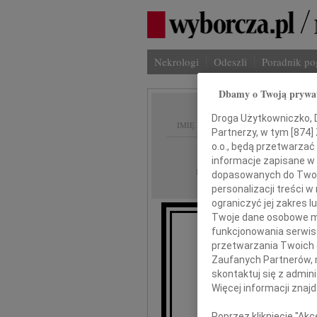
Nekrologi
Odeszli
Poradnik p
Dbamy o Twoją prywa
Droga Użytkowniczko, Dr
IMIĘ I NAZWISKO:
Partnerzy, w tym [
874
]
o.o., będą przetwarzać 
Opole
REGION:
informacje zapisane w
30.11.2009
DATA EMISJI:
dopasowanych do Twoich
personalizacji treści 
ograniczyć jej zakres
Twoje dane osobowe mo
funkcjonowania serwisó
przetwarzania Twoich da
Zaufanych Partnerów, 
J
skontaktuj się z admin
Więcej informacji znaj
Poprzez kliknięcie "Ak