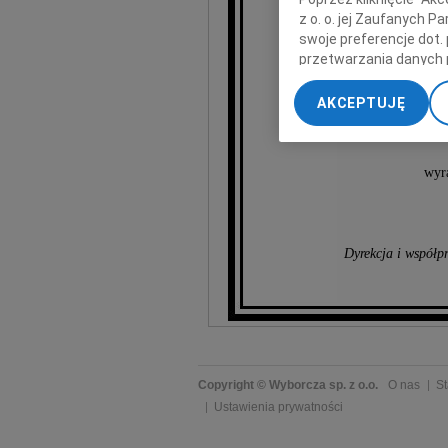
z o. o. jej Zaufanych 
swoje preferencje dot.
przetwarzania danych 
„Ustawienia zaawansow
AKCEPTUJĘ
My, nasi Zaufani Part
dokładnych danych geol
Przechowywanie informa
wyra
treści, badnie odbiorcó
Dyrekcja i współp
Copyright © Wyborcza sp. z o.o.
O nas
St
Ustawienia prywatności