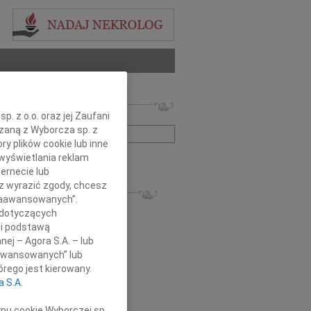
 nekrologów i wspomnień
. z o.o. oraz jej Zaufani
zwisko lub numer ogłoszenia:
ązaną z Wyborcza sp. z
ry plików cookie lub inne
wyświetlania reklam
+ szukanie zaawansowane
ernecie lub
sz wyrazić zgody, chcesz
KROLOGI
 Zaawansowanych”.
k Kubicki
01.07.2024
Opole
 dotyczących
ię pozbyć poetów Henryk Kubicki Tu...
li podstawą
1.2023
Opole
nej – Agora S.A. – lub
czne podziękowania Rodzinie,...
aawansowanych” lub
 Kolejewski
09.12.2022
Opole
rego jest kierowany.
mój Tato, lekarz pediatra dr...
a S.A.
sław Gajda
25.11.2022
Opole
omnym żalem i wciąż nie mogąc w to...
ypu cookie Wyborczej sp.