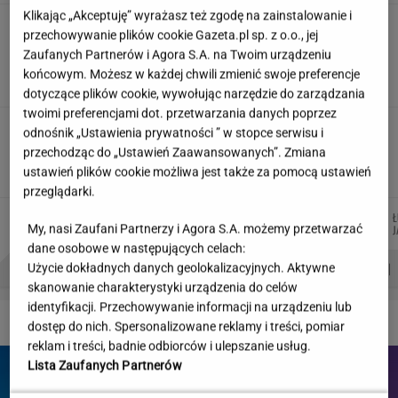
Klikając „Akceptuję” wyrażasz też zgodę na zainstalowanie i
"Wymieniłam mojego byłego na
przechowywanie plików cookie Gazeta.pl sp. z o.o., jej
jego wujka milionera". Tak wciągają
Zaufanych Partnerów i Agora S.A. na Twoim urządzeniu
mikrodramy
końcowym. Możesz w każdej chwili zmienić swoje preferencje
SUBSKRYPCJA
dotyczące plików cookie, wywołując narzędzie do zarządzania
twoimi preferencjami dot. przetwarzania danych poprzez
Wystarczy jedno spojrzenie i już wiadomo. Po
odnośnik „Ustawienia prywatności ” w stopce serwisu i
tym poznasz turystę we Włoszech
przechodząc do „Ustawień Zaawansowanych”. Zmiana
ustawień plików cookie możliwa jest także za pomocą ustawień
przeglądarki.
MARCIN
MARTA
MICHAŁ
AGNIESZKA
Ł
Autorzy:
My, nasi Zaufani Partnerzy i Agora S.A. możemy przetwarzać
KOZŁOWSKI
KORYCKA
TRELA
NIEDZIAŁEK
J
dane osobowe w następujących celach:
PROBLEMY POLSKICH SIATKARZY
ZNAK Z '30'
WISŁAWA SZYMBORSKA
Użycie dokładnych danych geolokalizacyjnych. Aktywne
skanowanie charakterystyki urządzenia do celów
identyfikacji. Przechowywanie informacji na urządzeniu lub
DZIEJE SIĘ!
dostęp do nich. Spersonalizowane reklamy i treści, pomiar
reklam i treści, badnie odbiorców i ulepszanie usług.
Lista Zaufanych Partnerów