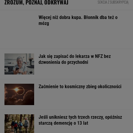
strategiczna inwestycja dla polskiego
eksportu
MATERIAŁ PROMOCYJNY
Oszuści wzięli na nią pożyczkę, bank zażądał
spłaty. Jest decyzja sądu
BIZNES