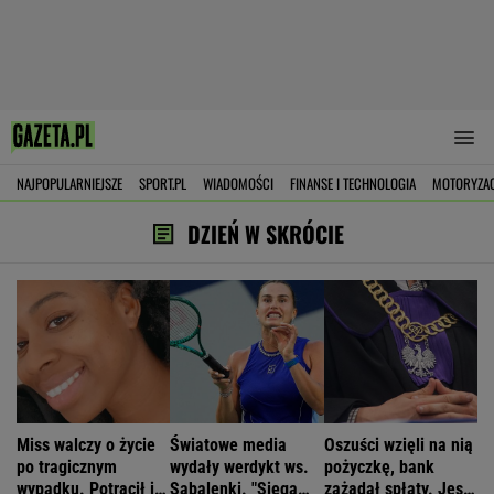
NAJPOPULARNIEJSZE
SPORT.PL
WIADOMOŚCI
FINANSE I TECHNOLOGIA
MOTORYZA
DZIEŃ W SKRÓCIE
Miss walczy o życie
Światowe media
Oszuści wzięli na nią
po tragicznym
wydały werdykt ws.
pożyczkę, bank
wypadku. Potrącił ją
Sabalenki. "Sięga
zażądał spłaty. Jest