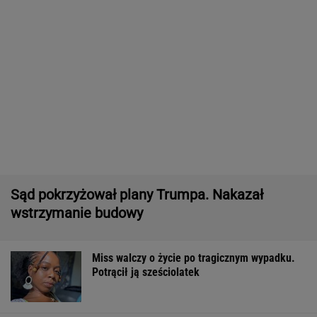
Niewielu wie, że Polk jest ojczymem posłanki
KO. Kłócą się o politykę?
Pytamy o 15 osób, których wstyd nie znać.
Wiesz, z czego słyną?