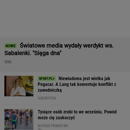
Nie ma wątpliwości, że to nowy król
segmentu. I jeszcze ta oferta - WOW! X3 z
Bawarii robi szał na drogach
MATERIAŁ PROMOCYJNY
Polak sprawił sensację złotem IO.
Po cichu odchodzi. "Smrodek pozostał"
SUBSKRYPCJA
Takiego meczu Iga Świątek nie
zagrała od miesięcy. Sukces większy niż się
wydaje
SUBSKRYPCJA
Świątek ujawniła, co krzyczała