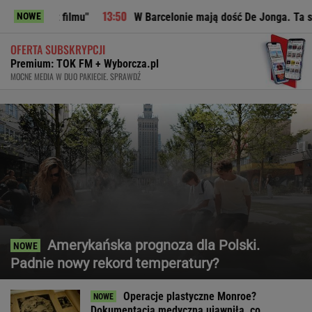
 filmu"
W Barcelonie mają dość De Jonga. Ta sytuacja przel
NOWE
OFERTA SUBSKRYPCJI
Premium: TOK FM + Wyborcza.pl
MOCNE MEDIA W DUO PAKIECIE. SPRAWDŹ
Amerykańska prognoza dla Polski.
Padnie nowy rekord temperatury?
Operacje plastyczne Monroe?
Dokumentacja medyczna ujawniła, co