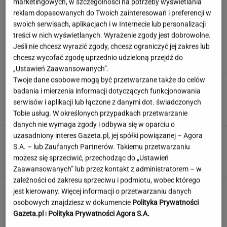
marketingowych, w szczególności na potrzeby wyświetlania
reklam dopasowanych do Twoich zainteresowań i preferencji w
swoich serwisach, aplikacjach i w Internecie lub personalizacji
Polacy wskazali najlepszą pierwszą
treści w nich wyświetlanych. Wyrażenie zgody jest dobrowolne.
damę. Zdeklasowała konkurencję
Jeśli nie chcesz wyrazić zgody, chcesz ograniczyć jej zakres lub
chcesz wycofać zgodę uprzednio udzieloną przejdź do
„Ustawień Zaawansowanych”.
Twoje dane osobowe mogą być przetwarzane także do celów
Ciągnie cię do niedostępnych osób?
badania i mierzenia informacji dotyczących funkcjonowania
Psychologia mówi o powodach
serwisów i aplikacji lub łączone z danymi dot. świadczonych
Tobie usług. W określonych przypadkach przetwarzanie
danych nie wymaga zgody i odbywa się w oparciu o
uzasadniony interes Gazeta.pl, jej spółki powiązanej – Agora
Quiz. Oglądałeś polskie filmy i seriale w PRL-
S.A. – lub Zaufanych Partnerów. Takiemu przetwarzaniu
u? Kto zagrał główną rolę?
możesz się sprzeciwić, przechodząc do „Ustawień
Zaawansowanych” lub przez kontakt z administratorem – w
zależności od zakresu sprzeciwu i podmiotu, wobec którego
Jeden wakacyjny nawyk może mieć
jest kierowany. Więcej informacji o przetwarzaniu danych
nieprzyjemne konsekwencje. Też tak robisz?
osobowych znajdziesz w dokumencie
Polityka Prywatności
Gazeta.pl
i
Polityka Prywatności Agora S.A.
MATERIAŁ PROMOCYJNY