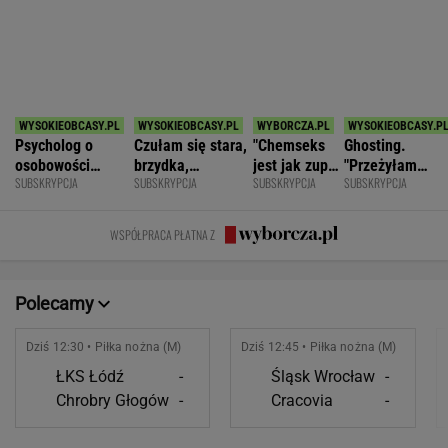
SPORT.PL
Światowe media wydały werdykt ws.
Sabalenki. "Sięga dna"