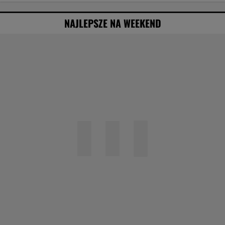
NAJLEPSZE NA WEEKEND
Agata Kulesza w komedii romantycznej? Ten
duet mógłby podbić kina
Obejrzałam najgorszy film tego roku. Po seansie
zostaje tylko niesmak