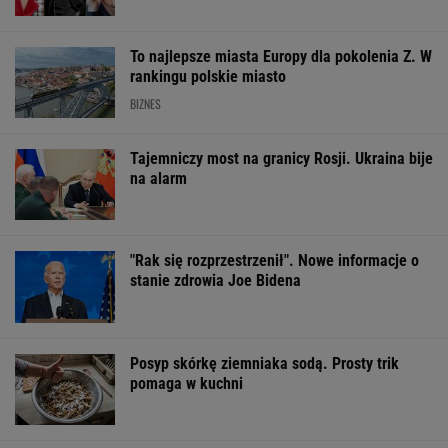
Finał wyprzedaży w Eobuwie - kultowe
Birkenstocki w końcu na promocji
OFERTY AVANTI24
Dlaczego warto
Rozpoznasz tych
Nie tiramisu ani
spryskać klucze
wybitnych aktorów
lody. Z kawy ro
octem? Sztuczka,
PRL-u? Wszyscy mylą
deser jak z dob
której mało kto używa
się w 8. pytaniu
cukierni
ŻYĆ LEPIEJ