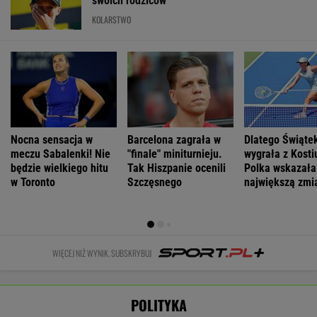
niedziele upały,
zaatakowany
najlepszą
Odessę.
od poniedziałku
podczas obrad
pierwszą damą
Zginęły dwie
chłodniej
osoby
WIADOMOŚCI
Łukaszenka odpowie za współudział w
rosyjskiej agresji? "Mamy dowody"