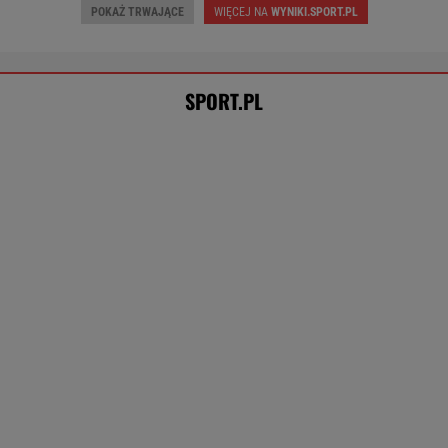
TENIS
Niewiadoma jest wielka jak
Pogacar. A Lang tak komentuje konflikt z
zawodniczką
SUBSKRYPCJA
Tysiące osób zrobi to we wrześniu. Powód
może cię zaskoczyć
MATERIAŁ PROMOCYJNY,
18+