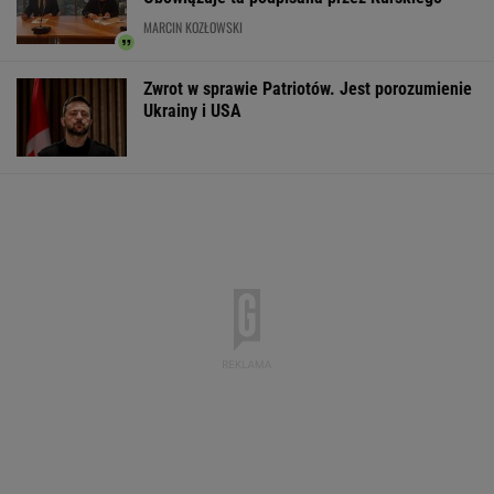
Większość Polaków nie chce płacić tego
podatku. "To sygnał alarmowy"
IMGW pokazał nową
Manifestacja w
Wyniki Lotto
prognozę. Upały
Warszawie.
07.08.2026 -
wracają do Polski
Organizatorzy mają
EkstraPensja,
siedem postulatów
EkstraPremia,
EuroJackpot, K
MiniLotto, Mult
WSPÓŁPRACA PŁATNA Z WYBORCZA.PL
ZROZUM, POZNAJ, ODKRYWAJ
SEKCJA Z SUBSKRYPCJĄ