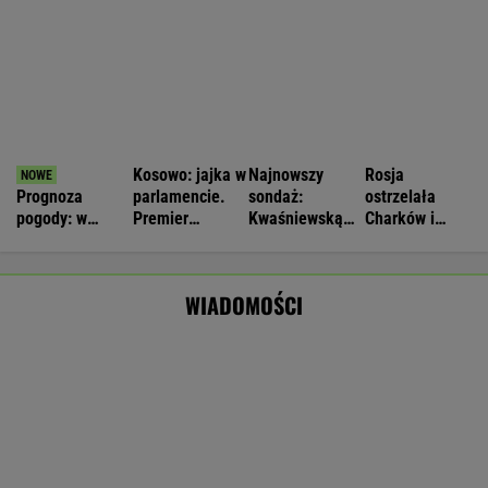
Nie będzie nowej umowy TVP z Kościołem.
Obowiązuje ta podpisana przez Kurskiego
MARCIN KOZŁOWSKI
Zwrot w sprawie Patriotów. Jest porozumienie
Ukrainy i USA