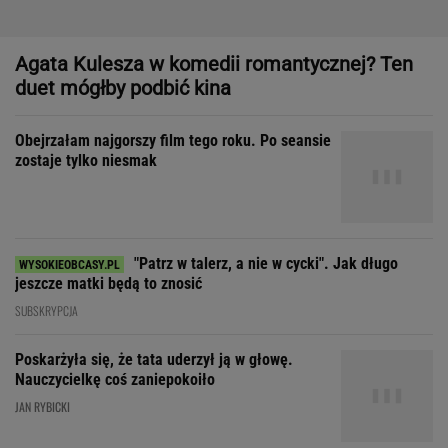
"Patrz w talerz, a nie w cycki". Jak długo
jeszcze matki będą to znosić
SUBSKRYPCJA
Poskarżyła się, że tata uderzył ją w głowę.
Nauczycielkę coś zaniepokoiło
JAN RYBICKI
Dom, do którego nie dało się wejść. Przekroczyłam próg
mediolańskiego apartamentu Osvalda Borsaniego
Zakochała się w kucharzu z
chińskiego baru w Bydgoszczy
SUBSKRYPCJA