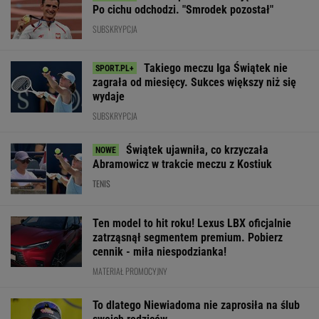
meczu Sabalenki! Nie
"finale" miniturnieju.
wygrała z Kosti
będzie wielkiego hitu
Tak Hiszpanie ocenili
Polka wskazała
w Toronto
Szczęsnego
największą zmi
WIĘCEJ NIŻ WYNIK. SUBSKRYBUJ
POLITYKA
Kosowo: jajka w
Najnowszy
Rosja
Prognoza
parlamencie.
sondaż:
ostrzelała
pogody: w
Premier
Kwaśniewską
Charków i