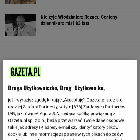
Nie żyje Włodzimierz Rezner. Ceniony
dziennikarz miał 83 lata
Droga Użytkowniczko, Drogi Użytkowniku,
jeśli wyrazisz zgodę klikając „Akceptuję”, Gazeta.pl sp. z o.o.
oraz jej Zaufani Partnerzy, w tym [
676
] Zaufanych Partnerów
IAB, jak również Agora S.A. będąca spółką powiązaną z
Gazeta.pl sp. z o.o., będą przetwarzać Twoje dane osobowe
takie jak adresy IP, adresy e-mail czy identyfikatory plików
cookie lub inne informacje zapisane w tych plikach do celów