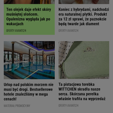
Ten olejek daje efekt skóry
Koniec z hybrydami, nadchodzi
muśniętej słońcem.
era naturalnej płytki. Produkt
Opalenizna wygląda jak po
za 12 zł sprawi, że paznokcie
wakacjach
będą twarde jak diament
OFERTY AVANTI24
OFERTY AVANTI24
Ta pistacjowa torebka
Urlop nad polskim morzem nie
WITTCHEN skradła nasze
musi być drogi. Bestsellerowe
serca. Skórzana perełka
hotele znaleźliśmy w mega
właśnie trafiła na wyprzedaż
cenach!
OFERTY AVANTI24
MATERIAŁ PROMOCYJNY