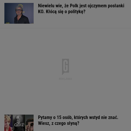
To najlepsze miasta Europy dla pokolenia Z. W
rankingu polskie miasto
BIZNES
Tajemniczy most na granicy Rosji. Ukraina bije
na alarm
"Rak się rozprzestrzenił". Nowe informacje o
stanie zdrowia Joe Bidena
Posyp skórkę ziemniaka sodą. Prosty trik
pomaga w kuchni