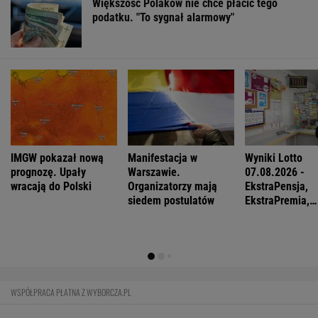
FINANSE I TECHNOLOGIA
Sprzęt już jest. Grenlandia ostrzega
Amerykanów, by nie zaczynali odwiertów
BIZNES
Pierwszy etap GAT zakończony. To