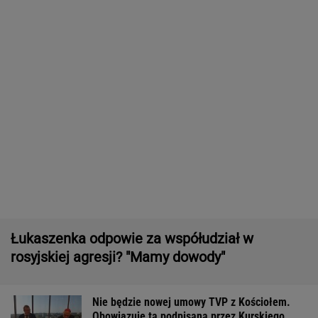
Rolnik zaorał nowy asfalt za 400 tys. zł.
"Bardzo konfliktowy" [NAGRANIE]
Wyniki Lotto 08.08.2026 - EkstraPensja,
EkstraPremia, Kaskada, Lotto, LottoPlus,
MiniLotto, MultiMulti
16-latek zaatakowany nożem. Zatrzymano
dwóch nastolatków
Północna brama gazowa. Jak Polska buduje
nową architekturę energetyczną regionu
MATERIAŁ PROMOCYJNY