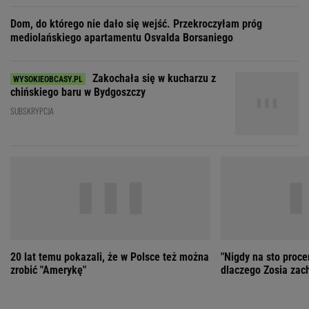
20 lat temu pokazali, że w Polsce też można
"Nigdy na sto proce
zrobić "Amerykę"
dlaczego Zosia zac
ZOBACZ WSZYSTKIE
Wybierz miasto
PEŁNA POGODA
Załaduj ponownie