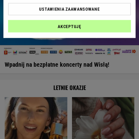
USTAWIENIA ZAAWANSOWANE
AKCEPTUJĘ
Wpadnij na bezpłatne koncerty nad Wisłą!
LETNIE OKAZJE