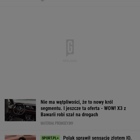
Abramowicz w trakcie meczu z Kostiuk
TENIS
Ten model to hit roku! Lexus LBX oficjalnie
zatrząsnął segmentem premium. Pobierz
cennik - miła niespodzianka!
MATERIAŁ PROMOCYJNY
To dlatego Niewiadoma nie zaprosiła na ślub
swoich rodziców
KOLARSTWO
Nocna sensacja w
Barcelona zagrała w
Dlatego Świąte