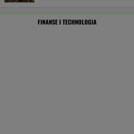
Masowo tracą pracę przez AI?
To tylko forma "moralnego bufora"
SUBSKRYPCJA
Ten robot nie ma sobie równych. Myje i
odkurza, gdy ty odpoczywasz, a cena?
Doskonała!
REKLAMA IROBOT
Najlepsze miejsca do życia dla pokolenia Z.
Polskie miasto w czołówce
BIZNES
Prosty sposób na oszczędzanie. Ile pieniędzy
może dać po roku?