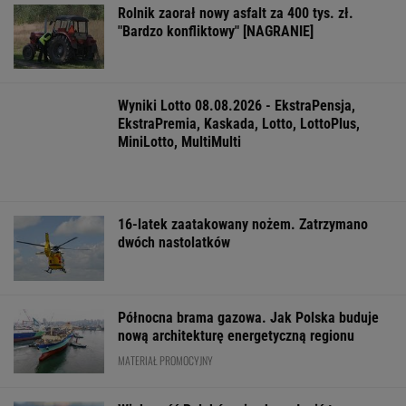
Więcej niż dobra kupa. Błonnik dba też o
mózg
Jak się zapisać do lekarza w NFZ bez
dzwonienia do przychodni
Zaćmienie to kosmiczny zbieg okoliczności
Jeśli unikniesz tych trzech rzeczy, opóźnisz
starczą demencję o 13 lat