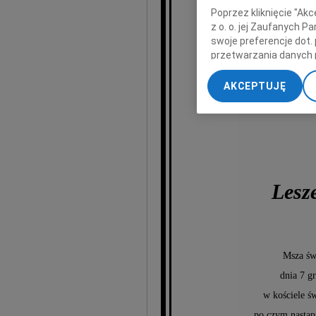
Poprzez kliknięcie "Ak
z o. o. jej Zaufanych 
swoje preferencje dot.
przetwarzania danych 
„Ustawienia zaawansow
AKCEPTUJĘ
My, nasi Zaufani Part
dokładnych danych geol
Przechowywanie informa
treści, badnie odbiorcó
Lesz
Msza św
dnia 7 g
w kościele ś
po czym nastąp