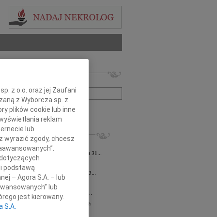
 nekrologów i wspomnień
zwisko lub numer ogłoszenia:
. z o.o. oraz jej Zaufani
ązaną z Wyborcza sp. z
ry plików cookie lub inne
+ szukanie zaawansowane
wyświetlania reklam
ernecie lub
KROLOGI
sz wyrazić zgody, chcesz
 Pliszkiewicz
07.08.2026
cała Polska
 Zaawansowanych”.
bokim smutkiem zawiadamiamy, że dnia 31...
 dotyczących
sz Kotłowski
07.08.2026
cała Polska
li podstawą
lkim smutkiem zawiadamiamy, że dnia 3...
nej – Agora S.A. – lub
iusz Butruk
07.08.2026
cała Polska
aawansowanych” lub
my z poczuciem nieodżałowanej straty...
rego jest kierowany.
zej Morozowski
06.08.2026
cała Polska
a S.A.
4 sierpnia 2026 roku zmarł Andrzej...