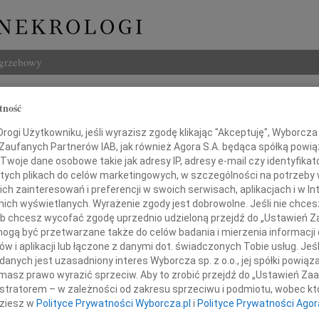
ogrzebowy
Szukaj
tność
 Ceremużynski
Imię i na
ogi Użytkowniku, jeśli wyrazisz zgodę klikając "Akceptuję", Wyborcza sp
 Zaufanych Partnerów IAB, jak również Agora S.A. będąca spółką powi
Twoje dane osobowe takie jak adresy IP, adresy e-mail czy identyfikato
 tych plikach do celów marketingowych, w szczególności na potrzeby 
 zainteresowań i preferencji w swoich serwisach, aplikacjach i w Int
INNE NE
w nich wyświetlanych. Wyrażenie zgody jest dobrowolne. Jeśli nie chce
Marek
 lub chcesz wycofać zgodę uprzednio udzieloną przejdź do „Ustawień
Z głę
gą być przetwarzane także do celów badania i mierzenia informacji
Tadeu
w i aplikacji lub łączone z danymi dot. świadczonych Tobie usług. Jeś
Z wie
nych jest uzasadniony interes Wyborcza sp. z o.o., jej spółki powiąza
Eugen
dniu 26 listopada 2009 roku
masz prawo wyrazić sprzeciw. Aby to zrobić przejdź do „Ustawień Z
Żegna
istratorem – w zależności od zakresu sprzeciwu i podmiotu, wobec któ
Andr
dziesz w
Polityce Prywatności Wyborcza.pl
i
Polityce Prywatności Agor
zmarł w wieku 77 lat
Dnia 