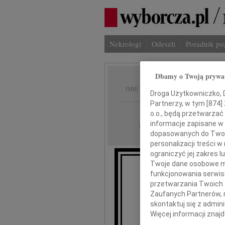
Nekrologi
Odeszli
Poradnik p
Dbamy o Twoją prywa
Leszek
IMIĘ I NAZWISKO:
Droga Użytkowniczko, Dr
Partnerzy, w tym [
874
]
cała Polska
REGION:
o.o., będą przetwarzać 
informacje zapisane w
28.11.2009
DATA EMISJI:
dopasowanych do Twoich
personalizacji treści 
ograniczyć jej zakres
Twoje dane osobowe mo
funkcjonowania serwisó
przetwarzania Twoich da
W 
Zaufanych Partnerów, 
skontaktuj się z admin
Więcej informacji znaj