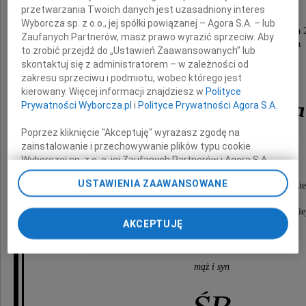
przetwarzania Twoich danych jest uzasadniony interes
Wyborcza sp. z o.o., jej spółki powiązanej – Agora S.A. – lub
Z ogromnym bólem zawiadamiamy, że dnia 13 listopada 
Zaufanych Partnerów, masz prawo wyrazić sprzeciw. Aby
zasnęła w Bogu nasza ukochana Żona i Mama
to zrobić przejdź do „Ustawień Zaawansowanych” lub
skontaktuj się z administratorem – w zależności od
zakresu sprzeciwu i podmiotu, wobec którego jest
kierowany. Więcej informacji znajdziesz w
Polityce
Lubomira Szafrańska
Prywatności Wyborcza.pl
i
Polityce Prywatności Agora S.A.
Poprzez kliknięcie "Akceptuję" wyrażasz zgodę na
z domu Mańkowska
zainstalowanie i przechowywanie plików typu cookie
Wyborczej sp. z o. o. jej Zaufanych Partnerów i Agora S.A.
żyła 55 lat
na Twoim urządzeniu końcowym. Możesz też w każdej
USTAWIENIA ZAAWANSOWANE
Pogrzeb poprzedzony mszą święta żałobną odbędzie
chwili zmienić swoje preferencje dot. plików cookie,
17 listopada 2011 roku o godzinie 13.30
ponownie wywołując narzędzie do zarządzania Twoimi
na Cmentarzu Nowofarnym przy ul. Artyleryjskie
preferencjami dot. przetwarzania danych poprzez
AKCEPTUJĘ
odnośnik „Ustawienia prywatności” w stopce serwisu i
W smutku pogrążeni
przechodząc do sekcji „Ustawienia zaawansowane”.
Zmiana ustawień plików cookie możliwa jest także za
mąż i syn
pomocą ustawień przeglądarki.
My, nasi Zaufani Partnerzy i Agora S.A. możemy