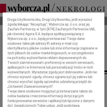
Dbamy o Twoją prywatność
Droga Użytkowniczko, Drogi Użytkowniku, jeśli wyrazisz
Nekrologi
Odeszli
Poradnik pogrzebowy
zgodę klikając "Akceptuję", Wyborcza sp. z o.o. oraz jej
Zaufani Partnerzy, w tym [
874
] Zaufanych Partnerów IAB,
jak również Agora S.A. będąca spółką powiązaną z
Lubomira Szafrańska
Wyborcza sp. z o.o., będą przetwarzać Twoje dane
IMIĘ I NAZWISKO:
osobowe takie jak adresy IP, adresy e-mail czy
identyfikatory plików cookie lub inne informacje zapisane w
Bydgoszcz
tych plikach do celów marketingowych, w szczególności
REGION:
na potrzeby wyświetlania reklam dopasowanych do
16.11.2011
DATA EMISJI:
Twoich zainteresowań i preferencji w swoich serwisach,
aplikacjach i w Internecie lub personalizacji treści w nich
wyświetlanych. Wyrażenie zgody jest dobrowolne. Jeśli nie
chcesz wyrazić zgody, chcesz ograniczyć jej zakres lub
chcesz wycofać zgodę uprzednio udzieloną przejdź do
Pokój Ci wieczny w cichej krainie,
„Ustawień Zaawansowanych”.
Gdzie ból nie sięga, gdzie łza nie płynie,
Twoje dane osobowe mogą być przetwarzane także do
celów badania i mierzenia informacji dotyczących
Gdzie słyszysz Boga głos serdeczny
funkcjonowania serwisów i aplikacji lub łączone z danymi
Pokój Ci wieczny.
dot. świadczonych Tobie usług. Jeśli podstawą