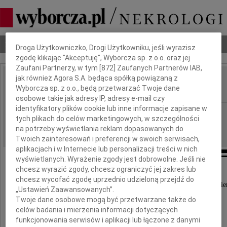
Dbamy o Twoją prywatność
Nekrologi
Odeszli
Poradnik pogrzebowy
Droga Użytkowniczko, Drogi Użytkowniku, jeśli wyrazisz
zgodę klikając "Akceptuję", Wyborcza sp. z o.o. oraz jej
Zaufani Partnerzy, w tym [
872
] Zaufanych Partnerów IAB,
jak również Agora S.A. będąca spółką powiązaną z
Leszek Ceremużyński
Wyborcza sp. z o.o., będą przetwarzać Twoje dane
IMIĘ I NAZWISKO:
osobowe takie jak adresy IP, adresy e-mail czy
identyfikatory plików cookie lub inne informacje zapisane w
cała Polska
REGION:
tych plikach do celów marketingowych, w szczególności
30.11.2009
DATA EMISJI:
na potrzeby wyświetlania reklam dopasowanych do
Twoich zainteresowań i preferencji w swoich serwisach,
aplikacjach i w Internecie lub personalizacji treści w nich
wyświetlanych. Wyrażenie zgody jest dobrowolne. Jeśli nie
chcesz wyrazić zgody, chcesz ograniczyć jej zakres lub
chcesz wycofać zgodę uprzednio udzieloną przejdź do
Z wielkim smutkiem przyjąłem wiadomość o śmier
„Ustawień Zaawansowanych”.
Twoje dane osobowe mogą być przetwarzane także do
celów badania i mierzenia informacji dotyczących
funkcjonowania serwisów i aplikacji lub łączone z danymi