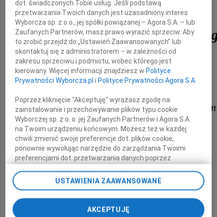
prof. dr. hab.
dot. świadczonych Tobie usług. Jeśli podstawą
przetwarzania Twoich danych jest uzasadniony interes
Wyborcza sp. z o.o., jej spółki powiązanej – Agora S.A. – lub
Leszka Ceremużyńskie
Zaufanych Partnerów, masz prawo wyrazić sprzeciw. Aby
to zrobić przejdź do „Ustawień Zaawansowanych” lub
skontaktuj się z administratorem – w zależności od
zakresu sprzeciwu i podmiotu, wobec którego jest
kierowany. Więcej informacji znajdziesz w
Polityce
Wybitnego kardiologa
Prywatności Wyborcza.pl
i
Polityce Prywatności Agora S.A.
Poprzez kliknięcie "Akceptuję" wyrażasz zgodę na
Rodzinie i Współpracownikom
zainstalowanie i przechowywanie plików typu cookie
Wyborczej sp. z o. o. jej Zaufanych Partnerów i Agora S.A.
na Twoim urządzeniu końcowym. Możesz też w każdej
chwili zmienić swoje preferencje dot. plików cookie,
składam
ponownie wywołując narzędzie do zarządzania Twoimi
wyrazy głębokiego współczucia
preferencjami dot. przetwarzania danych poprzez
odnośnik „Ustawienia prywatności” w stopce serwisu i
przechodząc do sekcji „Ustawienia zaawansowane”.
USTAWIENIA ZAAWANSOWANE
Zmiana ustawień plików cookie możliwa jest także za
Jacek Kozłowski
pomocą ustawień przeglądarki.
Wojewoda Mazowiecki
AKCEPTUJĘ
My, nasi Zaufani Partnerzy i Agora S.A. możemy