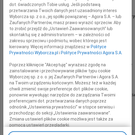
dot. świadczonych Tobie usług. Jeśli podstawą
przetwarzania Twoich danych jest uzasadniony interes
Wyborcza sp. z o.o., jej spółki powiązanej – Agora S.A. – lub
współtwórca Wspólnej Organizacji Poszukiwań Naftowych na Bałtyku "Pet
Dyrektor, w latach 1976-1978.
Zaufanych Partnerów, masz prawo wyrazić sprzeciw. Aby
to zrobić przejdź do „Ustawień Zaawansowanych” lub
skontaktuj się z administratorem – w zależności od
zakresu sprzeciwu i podmiotu, wobec którego jest
Dziś kontynuujemy Jego dzieło.
kierowany. Więcej informacji znajdziesz w
Polityce
Prywatności Wyborcza.pl
i
Polityce Prywatności Agora S.A.
Rodzinie i wszystkim Bliskim
Poprzez kliknięcie "Akceptuję" wyrażasz zgodę na
zainstalowanie i przechowywanie plików typu cookie
Wyborczej sp. z o. o. jej Zaufanych Partnerów i Agora S.A.
na Twoim urządzeniu końcowym. Możesz też w każdej
naszego pierwszego Dyrektora
chwili zmienić swoje preferencje dot. plików cookie,
ponownie wywołując narzędzie do zarządzania Twoimi
składamy wyrazy serdecznego żalu i współczuci
preferencjami dot. przetwarzania danych poprzez
odnośnik „Ustawienia prywatności” w stopce serwisu i
przechodząc do sekcji „Ustawienia zaawansowane”.
Zarząd i pracownicy LOTOS Petrobaltic S.A.
Zmiana ustawień plików cookie możliwa jest także za
pomocą ustawień przeglądarki.