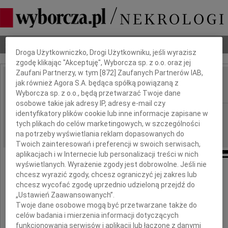
Dbamy o Twoją prywatność
Nekrologi
Odeszli
Poradnik pogrzebowy
Droga Użytkowniczko, Drogi Użytkowniku, jeśli wyrazisz
zgodę klikając "Akceptuję", Wyborcza sp. z o.o. oraz jej
Zaufani Partnerzy, w tym [
872
] Zaufanych Partnerów IAB,
Zbigniew Lorenc
jak również Agora S.A. będąca spółką powiązaną z
IMIĘ I NAZWISKO:
Wyborcza sp. z o.o., będą przetwarzać Twoje dane
osobowe takie jak adresy IP, adresy e-mail czy
Gdańsk, Warszawa
identyfikatory plików cookie lub inne informacje zapisane w
REGION:
tych plikach do celów marketingowych, w szczególności
15.11.2011
DATA EMISJI:
na potrzeby wyświetlania reklam dopasowanych do
Twoich zainteresowań i preferencji w swoich serwisach,
aplikacjach i w Internecie lub personalizacji treści w nich
wyświetlanych. Wyrażenie zgody jest dobrowolne. Jeśli nie
chcesz wyrazić zgody, chcesz ograniczyć jej zakres lub
9 listopada 2011 roku zmarł
chcesz wycofać zgodę uprzednio udzieloną przejdź do
„Ustawień Zaawansowanych”.
Twoje dane osobowe mogą być przetwarzane także do
Zbigniew Lorenc
celów badania i mierzenia informacji dotyczących
funkcjonowania serwisów i aplikacji lub łączone z danymi