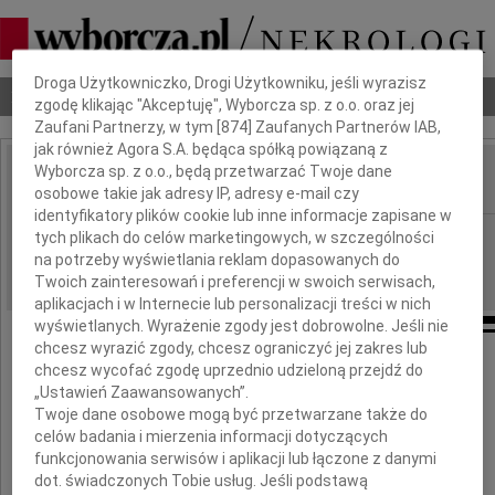
Dbamy o Twoją prywatność
Droga Użytkowniczko, Drogi Użytkowniku, jeśli wyrazisz
Nekrologi
Odeszli
Poradnik pogrzebowy
zgodę klikając "Akceptuję", Wyborcza sp. z o.o. oraz jej
Zaufani Partnerzy, w tym [
874
] Zaufanych Partnerów IAB,
jak również Agora S.A. będąca spółką powiązaną z
Wyborcza sp. z o.o., będą przetwarzać Twoje dane
osobowe takie jak adresy IP, adresy e-mail czy
IMIĘ I NAZWISKO:
identyfikatory plików cookie lub inne informacje zapisane w
Gdańsk
tych plikach do celów marketingowych, w szczególności
REGION:
na potrzeby wyświetlania reklam dopasowanych do
10.11.2011
DATA EMISJI:
Twoich zainteresowań i preferencji w swoich serwisach,
aplikacjach i w Internecie lub personalizacji treści w nich
wyświetlanych. Wyrażenie zgody jest dobrowolne. Jeśli nie
chcesz wyrazić zgody, chcesz ograniczyć jej zakres lub
chcesz wycofać zgodę uprzednio udzieloną przejdź do
„Ustawień Zaawansowanych”.
Markowi Kiersnowskiemu
Twoje dane osobowe mogą być przetwarzane także do
celów badania i mierzenia informacji dotyczących
wyrazy szczerego żalu
funkcjonowania serwisów i aplikacji lub łączone z danymi
dot. świadczonych Tobie usług. Jeśli podstawą
z powodu śmierci