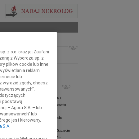
 nekrologów i wspomnień
. z o.o. oraz jej Zaufani
zwisko lub numer ogłoszenia:
ązaną z Wyborcza sp. z
ry plików cookie lub inne
wyświetlania reklam
+ szukanie zaawansowane
ernecie lub
sz wyrazić zgody, chcesz
KROLOGI
 Zaawansowanych”.
ław Wierzbicki
03.08.2026
Szczecin
 dotyczących
em zawiadamiamy, że w dniu 25.07.2026 r....
li podstawą
ława Włodarczak-Siuda
29.07.2026
Szczecin
nej – Agora S.A. – lub
bokim żalem zawiadamiamy, że dnia 26...
aawansowanych” lub
sław Strabel
wiek: 90
20.07.2026
Szczecin
rego jest kierowany.
 sercach bliskich żyje, nie umiera"...
a S.A.
 Nekanda-Trepka
wiek: 80
04.05.2026
Szczecin
26 kwietnia 2026 roku odeszła do nas w...
ypu cookie Wyborczej sp.