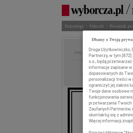
Nekrologi
Odeszli
Poradnik p
Dbamy o Twoją prywa
Maciej
Droga Użytkowniczko, Dr
IMIĘ I NAZWISKO:
Partnerzy, w tym [
872
]
o.o., będą przetwarzać 
Szczecin
REGION:
informacje zapisane w
dopasowanych do Twoich
10.11.2011
DATA EMISJI:
personalizacji treści 
ograniczyć jej zakres
Twoje dane osobowe mo
funkcjonowania serwisó
przetwarzania Twoich da
"Ż
Zaufanych Partnerów, 
skontaktuj się z admin
Więcej informacji znaj
Poprzez kliknięcie "Ak