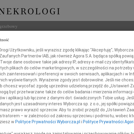
ogrzebowy
tność
Szukaj
 Zywar
ogi Użytkowniku, jeśli wyrazisz zgodę klikając "Akceptuję", Wyborcza sp
Imię i na
 Zaufanych Partnerów IAB, jak również Agora S.A. będąca spółką powi
Twoje dane osobowe takie jak adresy IP, adresy e-mail czy identyfikato
 tych plikach do celów marketingowych, w szczególności na potrzeby 
 zainteresowań i preferencji w swoich serwisach, aplikacjach i w Int
w nich wyświetlanych. Wyrażenie zgody jest dobrowolne. Jeśli nie chce
INNE NE
 lub chcesz wycofać zgodę uprzednio udzieloną przejdź do „Ustawień
Bogus
gą być przetwarzane także do celów badania i mierzenia informacji
Z żal
w i aplikacji lub łączone z danymi dot. świadczonych Tobie usług. Jeś
Miros
nych jest uzasadniony interes Wyborcza sp. z o.o., jej spółki powiąza
al, że się za mało kochało,
Z głę
masz prawo wyrazić sprzeciw. Aby to zrobić przejdź do „Ustawień Z
Stani
że się myślało o sobie,
istratorem – w zależności od zakresu sprzeciwu i podmiotu, wobec któ
"Kto w
dziesz w
Polityce Prywatności Wyborcza.pl
i
Polityce Prywatności Agor
że się już nie zdążyło,
Maria
że było za późno...
Dnia 
ceptuję" wyrażasz zgodę na zainstalowanie i przechowywanie plików t