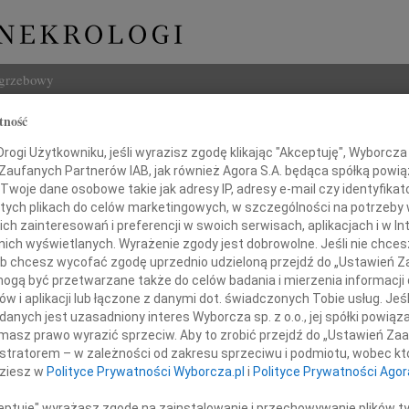
ogrzebowy
tność
Szukaj
 Hugon Adamkiewicz
ogi Użytkowniku, jeśli wyrazisz zgodę klikając "Akceptuję", Wyborcza sp
Imię i na
 Zaufanych Partnerów IAB, jak również Agora S.A. będąca spółką powi
Twoje dane osobowe takie jak adresy IP, adresy e-mail czy identyfikato
 tych plikach do celów marketingowych, w szczególności na potrzeby 
 zainteresowań i preferencji w swoich serwisach, aplikacjach i w Int
w nich wyświetlanych. Wyrażenie zgody jest dobrowolne. Jeśli nie chce
INNE NE
 lub chcesz wycofać zgodę uprzednio udzieloną przejdź do „Ustawień
Lubo
gą być przetwarzane także do celów badania i mierzenia informacji
Z żal
w i aplikacji lub łączone z danymi dot. świadczonych Tobie usług. Jeś
Henr
nych jest uzasadniony interes Wyborcza sp. z o.o., jej spółki powiąza
Myśl słońce wbiega.
Z wie
masz prawo wyrazić sprzeciw. Aby to zrobić przejdź do „Ustawień Z
Jadwi
Co ją w życiu utrwali?
istratorem – w zależności od zakresu sprzeciwu i podmiotu, wobec któ
Gdań
dziesz w
Polityce Prywatności Wyborcza.pl
i
Polityce Prywatności Agor
Napis-Omega.
Z głę
Andrz
ceptuję" wyrażasz zgodę na zainstalowanie i przechowywanie plików t