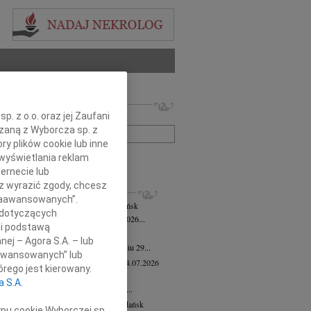
 nekrologów i wspomnień
. z o.o. oraz jej Zaufani
zwisko lub numer ogłoszenia:
ązaną z Wyborcza sp. z
ry plików cookie lub inne
wyświetlania reklam
+ szukanie zaawansowane
ernecie lub
sz wyrazić zgody, chcesz
KROLOGI
 Zaawansowanych”.
mira Bożyk
wiek: 102
04.08.2026
Gdańsk
 dotyczących
em zawiadamiamy, że w dniu 25 lipca 2026...
li podstawą
yk Klocek
28.07.2026
Gdańsk
nej – Agora S.A. – lub
lkim smutkiem zawiadamiamy, że w dniu 29...
aawansowanych” lub
ga Semmerling-Owczarska
wiek: 97
24.07.2026
rego jest kierowany.
sk
a S.A.
bokim żalem zawiadamiamy, że dnia 20...
ej Krupowicz
wiek: 87
16.07.2026
Gdańsk
ypu cookie Wyborczej sp.