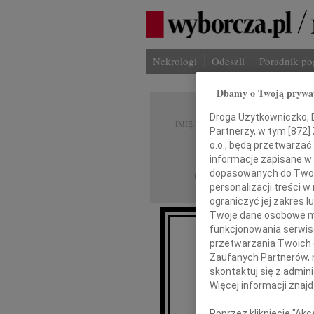
Nekrologi
Odeszli
Poradnik p
Dbamy o Twoją prywa
Wiktor
Droga Użytkowniczko, Dr
IMIĘ I NAZWISKO:
Partnerzy, w tym [
872
]
o.o., będą przetwarzać 
Gdańsk
REGION:
informacje zapisane w
dopasowanych do Twoich
09.11.2011
DATA EMISJI:
personalizacji treści 
ograniczyć jej zakres
Twoje dane osobowe mo
funkcjonowania serwisó
przetwarzania Twoich da
Zaufanych Partnerów, 
skontaktuj się z admin
Więcej informacji znaj
Poprzez kliknięcie "Ak