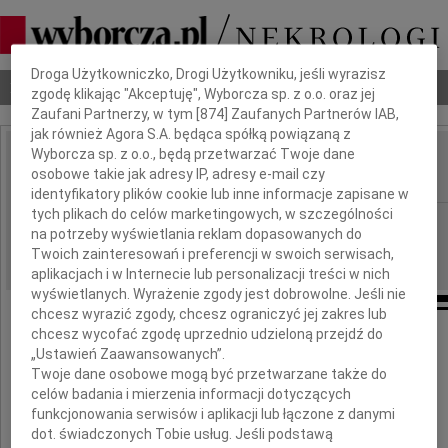
Dbamy o Twoją prywatność
Droga Użytkowniczko, Drogi Użytkowniku, jeśli wyrazisz
Nekrologi
Odeszli
Poradnik pogrzebowy
zgodę klikając "Akceptuję", Wyborcza sp. z o.o. oraz jej
Zaufani Partnerzy, w tym [
874
] Zaufanych Partnerów IAB,
jak również Agora S.A. będąca spółką powiązaną z
Wyborcza sp. z o.o., będą przetwarzać Twoje dane
Panagiotis Mitsis
osobowe takie jak adresy IP, adresy e-mail czy
IMIĘ I NAZWISKO:
identyfikatory plików cookie lub inne informacje zapisane w
tych plikach do celów marketingowych, w szczególności
Gdańsk
REGION:
na potrzeby wyświetlania reklam dopasowanych do
09.11.2011
DATA EMISJI:
Twoich zainteresowań i preferencji w swoich serwisach,
aplikacjach i w Internecie lub personalizacji treści w nich
wyświetlanych. Wyrażenie zgody jest dobrowolne. Jeśli nie
chcesz wyrazić zgody, chcesz ograniczyć jej zakres lub
chcesz wycofać zgodę uprzednio udzieloną przejdź do
Z głębokim żalem zawiadamiamy,
„Ustawień Zaawansowanych”.
że 31 października 2011 roku
Twoje dane osobowe mogą być przetwarzane także do
zmarł ukochany Mąż, Tatuś i Dziadziuś
celów badania i mierzenia informacji dotyczących
funkcjonowania serwisów i aplikacji lub łączone z danymi
dot. świadczonych Tobie usług. Jeśli podstawą